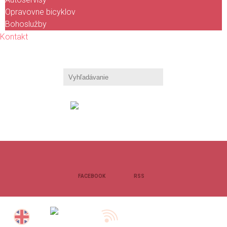
Opravovne bicyklov
Bohoslužby
Kontakt
KALENDÁR
PODUJATÍ
FACEBOOK
RSS