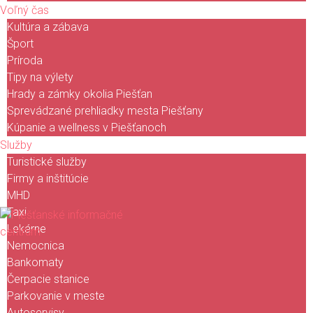
Voľný čas
Kultúra a zábava
Šport
Príroda
Tipy na výlety
Hrady a zámky okolia Piešťan
Sprevádzané prehliadky mesta Piešťany
Kúpanie a wellness v Piešťanoch
Služby
Turistické služby
Firmy a inštitúcie
MHD
Taxi
Lekárne
Nemocnica
Bankomaty
Čerpacie stanice
Parkovanie v meste
Autoservisy