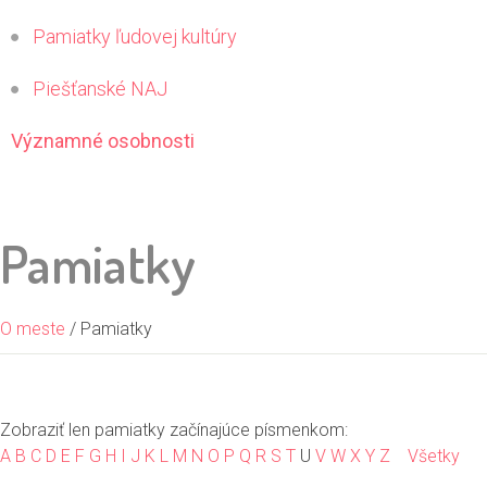
Pamiatky ľudovej kultúry
Piešťanské NAJ
Významné osobnosti
Pamiatky
O meste
/ Pamiatky
Zobraziť len pamiatky začínajúce písmenkom:
A
B
C
D
E
F
G
H
I
J
K
L
M
N
O
P
Q
R
S
T
U
V
W
X
Y
Z
Všetky