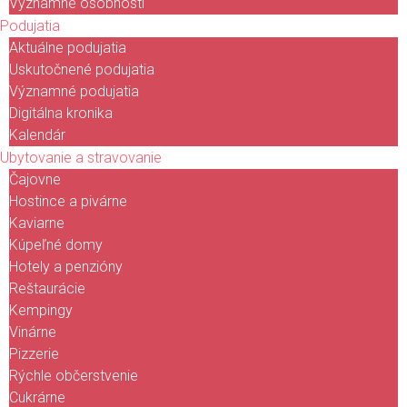
Významné osobnosti
Podujatia
Aktuálne podujatia
Uskutočnené podujatia
Významné podujatia
Digitálna kronika
Kalendár
Ubytovanie a stravovanie
Čajovne
Hostince a pivárne
Kaviarne
Kúpeľné domy
Hotely a penzióny
Reštaurácie
Kempingy
Vinárne
Pizzerie
Rýchle občerstvenie
Cukrárne