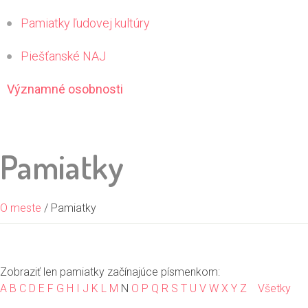
Pamiatky ľudovej kultúry
Piešťanské NAJ
Významné osobnosti
Pamiatky
O meste
/ Pamiatky
Zobraziť len pamiatky začínajúce písmenkom:
A
B
C
D
E
F
G
H
I
J
K
L
M
N
O
P
Q
R
S
T
U
V
W
X
Y
Z
Všetky