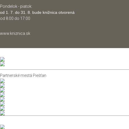
Pondelok - piatok:
od 1. 7. do 31. 8. bude knižnica otvorená
od 8:00 do 17:00
www.kniznica.sk
Partnerské mestá Piešťan