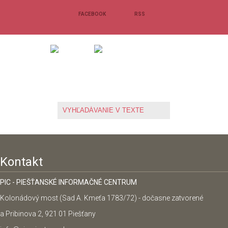
FACEBOOK
RSS
Kontakt
PIC - PIEŠŤANSKÉ INFORMAČNÉ CENTRUM
Kolonádový most (Sad A. Kmeťa 1783/72) - dočasne zatvorené
a Pribinova 2, 921 01 Piešťany