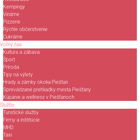
Kempingy
Vinárne
Pizzerie
Rýchle občerstvenie
Cukrárne
Voľný čas
Kultúra a zábava
Šport
Príroda
Tipy na výlety
Hrady a zámky okolia Piešťan
Sprevádzané prehliadky mesta Piešťany
Kúpanie a wellness v Piešťanoch
Služby
Turistické služby
Firmy a inštitúcie
MHD
Taxi