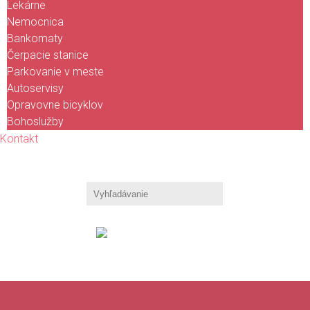
Lekárne
Nemocnica
Bankomaty
Čerpacie stanice
Parkovanie v meste
Autoservisy
Opravovne bicyklov
Bohoslužby
Kontakt
KALENDÁR
PODUJATÍ