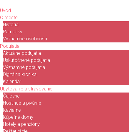
Úvod
O meste
História
Pamiatky
Významné osobnosti
Podujatia
Aktuálne podujatia
Uskutočnené podujatia
Významné podujatia
Digitálna kronika
Kalendár
Ubytovanie a stravovanie
Čajovne
Hostince a pivárne
Kaviarne
Kúpeľné domy
Hotely a penzióny
Reštaurácie