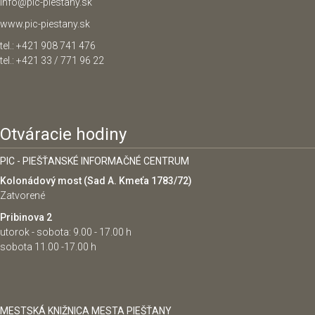
info@pic-piestany.sk
www.pic-piestany.sk
tel.: +421 908 741 476
tel.: +421 33 / 771 96 22
Otváracie hodiny
PIC - PIEŠŤANSKÉ INFORMAČNÉ CENTRUM
Kolonádový most (Sad A. Kmeťa 1783/72)
Zatvorené
Pribinova 2
utorok - sobota: 9.00 - 17.00 h
sobota 11.00 -17.00 h
MESTSKÁ KNIŽNICA MESTA PIEŠŤANY