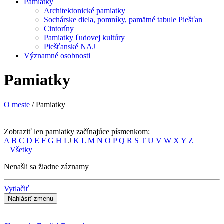
Pamiatky
Architektonické pamiatky
Sochárske diela, pomníky, pamätné tabule Piešťan
Cintoríny
Pamiatky ľudovej kultúry
Piešťanské NAJ
Významné osobnosti
Pamiatky
O meste
/ Pamiatky
Zobraziť len pamiatky začínajúce písmenkom:
A
B
C
D
E
F
G
H
I
J
K
L
M
N
O
P
Q
R
S
T
U
V
W
X
Y
Z
Všetky
Nenašli sa žiadne záznamy
Vytlačiť