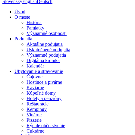
Slovensky
English
Deutsch
Úvod
O meste
História
Pamiatky
Významné osobnosti
Podujatia
Aktuálne podujatia
Uskutočnené podujatia
Významné podujatia
Digitálna kronika
Kalendár
Ubytovanie a stravovanie
Čajovne
Hostince a pivárne
Kaviarne
Kúpeľné domy
Hotely a penzióny
Reštaurácie
Kempingy
Vinárne
Pizzerie
Rýchle občerstvenie
Cukrárne