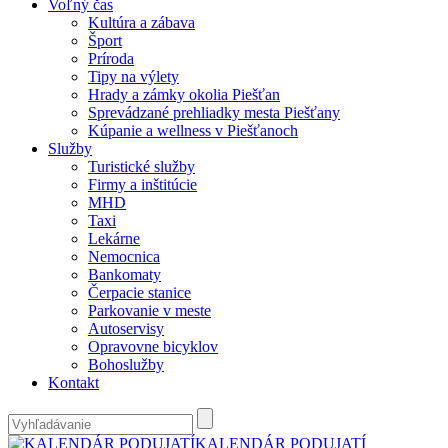
Voľný čas
Kultúra a zábava
Šport
Príroda
Tipy na výlety
Hrady a zámky okolia Piešťan
Sprevádzané prehliadky mesta Piešťany
Kúpanie a wellness v Piešťanoch
Služby
Turistické služby
Firmy a inštitúcie
MHD
Taxi
Lekárne
Nemocnica
Bankomaty
Čerpacie stanice
Parkovanie v meste
Autoservisy
Opravovne bicyklov
Bohoslužby
Kontakt
KALENDÁR PODUJATÍ