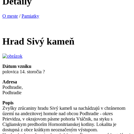
Detaily
O meste
/
Pamiatky
Hrad Sivý kameň
Dátum vzniku
polovica 14. storočia ?
Adresa
Podhradie,
Podhradie
Popis
Zvyšky zrúcaniny hradu Sivý kameň sa nachádzajú v chránenom
území na andezitovej homole nad obcou Podhradie - okres
Prievidza, v okrajovom pásme pohoria Vtáčnik, na styku s
Ciglianskym predhorím Hornonitrianskej kotliny. Lokalita je
dostupná z obce krátkym neoznačeným výstupom.