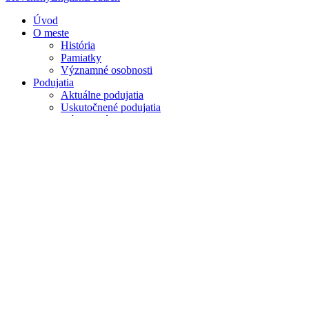
Úvod
O meste
História
Pamiatky
Významné osobnosti
Podujatia
Aktuálne podujatia
Uskutočnené podujatia
Významné podujatia
Digitálna kronika
Kalendár
Ubytovanie a stravovanie
Čajovne
Hostince a pivárne
Kaviarne
Kúpeľné domy
Hotely a penzióny
Reštaurácie
Kempingy
Vinárne
Pizzerie
Rýchle občerstvenie
Cukrárne
Voľný čas