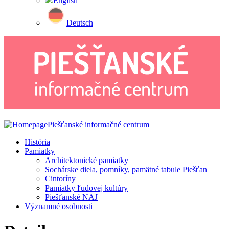
English
Deutsch
Piešťanské informačné centrum
História
Pamiatky
Architektonické pamiatky
Sochárske diela, pomníky, pamätné tabule Piešťan
Cintoríny
Pamiatky ľudovej kultúry
Piešťanské NAJ
Významné osobnosti