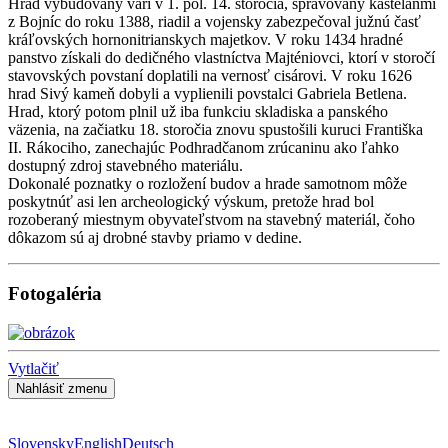
Hrad vybudovaný vari v 1. pol. 14. storočia, spravovaný kastelánmi
z Bojníc do roku 1388, riadil a vojensky zabezpečoval južnú časť
kráľovských hornonitrianskych majetkov. V roku 1434 hradné
panstvo získali do dedičného vlastníctva Majténiovci, ktorí v storočí
stavovských povstaní doplatili na vernosť cisárovi. V roku 1626
hrad Sivý kameň dobyli a vyplienili povstalci Gabriela Betlena.
Hrad, ktorý potom plnil už iba funkciu skladiska a panského
väzenia, na začiatku 18. storočia znovu spustošili kuruci Františka
II. Rákociho, zanechajúc Podhradčanom zrúcaninu ako ľahko
dostupný zdroj stavebného materiálu.
Dokonalé poznatky o rozložení budov a hrade samotnom môže
poskytnúť asi len archeologický výskum, pretože hrad bol
rozoberaný miestnym obyvateľstvom na stavebný materiál, čoho
dôkazom sú aj drobné stavby priamo v dedine.
Fotogaléria
Vytlačiť
Slovensky
English
Deutsch