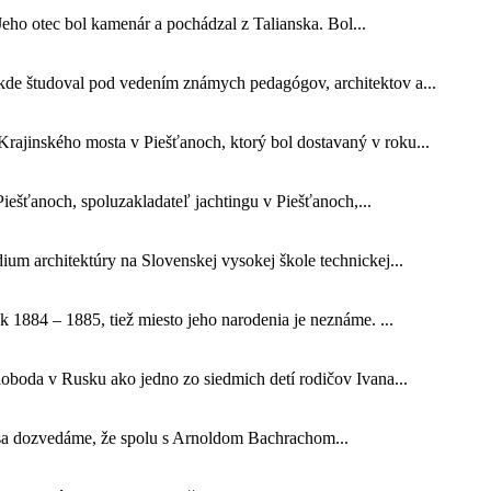
Jeho otec bol kamenár a pochádzal z Talianska. Bol...
 kde študoval pod vedením známych pedagógov, architektov a...
ajinského mosta v Piešťanoch, ktorý bol dostavaný v roku...
 Piešťanoch, spoluzakladateľ jachtingu v Piešťanoch,...
ium architektúry na Slovenskej vysokej škole technickej...
 1884 – 1885, tiež miesto jeho narodenia je neznáme. ...
oboda v Rusku ako jedno zo siedmich detí rodičov Ivana...
ry sa dozvedáme, že spolu s Arnoldom Bachrachom...