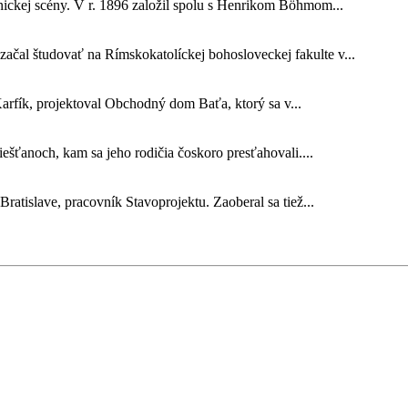
nickej scény. V r. 1896 založil spolu s Henrikom Böhmom...
ačal študovať na Rímskokatolíckej bohosloveckej fakulte v...
Karfík, projektoval Obchodný dom Baťa, ktorý sa v...
Piešťanoch, kam sa jeho rodičia čoskoro presťahovali....
ratislave, pracovník Stavoprojektu. Zaoberal sa tiež...