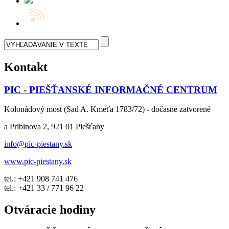
Kontakt
PIC - PIEŠŤANSKÉ INFORMAČNÉ CENTRUM
Kolonádový most (Sad A. Kmeťa 1783/72) - dočasne zatvorené
a Pribinova 2, 921 01 Piešťany
info@pic-piestany.sk
www.pic-piestany.sk
tel.: +421 908 741 476
tel.: +421 33 / 771 96 22
Otváracie hodiny