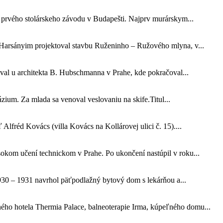
 prvého stolárskeho závodu v Budapešti. Najprv murárskym...
Harsányim projektoval stavbu Ruženinho – Ružového mlyna, v...
oval u architekta B. Hubschmanna v Prahe, kde pokračoval...
ium. Za mlada sa venoval veslovaniu na skife.Titul...
 Alfréd Kovács (villa Kovács na Kollárovej ulici č. 15)....
okom učení technickom v Prahe. Po ukončení nastúpil v roku...
930 – 1931 navrhol päťpodlažný bytový dom s lekárňou a...
ho hotela Thermia Palace, balneoterapie Irma, kúpeľného domu...