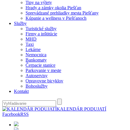
Tipy na výlety
Hrady a zámky okolia Piešťan
Sprevádzané prehliadky mesta Piešťany
Kúpanie a wellness v Piešťanoch
Služby
Turistické služby
Firmy a inštitúcie
MHD
Taxi
Lekárne
Nemocnica
Bankomaty
Čerpacie stanice
Parkovanie v meste
Autoservisy
Opravovne bicyklov
Bohoslužby
Kontakt
KALENDÁR PODUJATÍ
Facebook
RSS