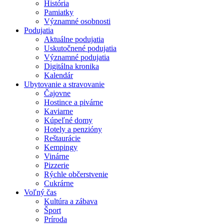
História
Pamiatky
Významné osobnosti
Podujatia
Aktuálne podujatia
Uskutočnené podujatia
Významné podujatia
Digitálna kronika
Kalendár
Ubytovanie a stravovanie
Čajovne
Hostince a pivárne
Kaviarne
Kúpeľné domy
Hotely a penzióny
Reštaurácie
Kempingy
Vinárne
Pizzerie
Rýchle občerstvenie
Cukrárne
Voľný čas
Kultúra a zábava
Šport
Príroda