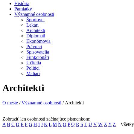
História
Pamiatky
Významné osobnosti
Športovci
Lekári
Architekti
Diplomati
Ekonómovia
Právnici
Spisovatelia
Funkcionári
Učitelia
Politici
Maliari
Architekti
O meste
/
Významné osobnosti
/ Architekti
Zobraziť len osobnosti začínajúce písmenkom:
A
B
C
D
E
F
G
H
I
J
K
L
M
N
O
P
Q
R
S
T
U
V
W
X
Y
Z
Všetky