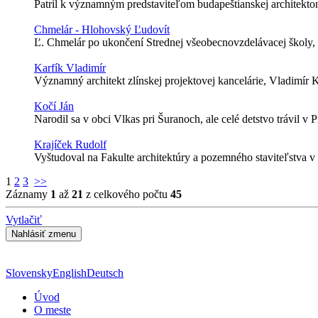
Patril k významným predstaviteľom budapeštianskej architekto
Chmelár - Hlohovský Ľudovít
Ľ. Chmelár po ukončení Strednej všeobecnovzdelávacej školy, z
Karfík Vladimír
Významný architekt zlínskej projektovej kancelárie, Vladimír 
Kočí Ján
Narodil sa v obci Vlkas pri Šuranoch, ale celé detstvo trávil v 
Krajíček Rudolf
Vyštudoval na Fakulte architektúry a pozemného staviteľstva v B
1
2
3
>>
Záznamy
1
až
21
z celkového počtu
45
Vytlačiť
Slovensky
English
Deutsch
Úvod
O meste