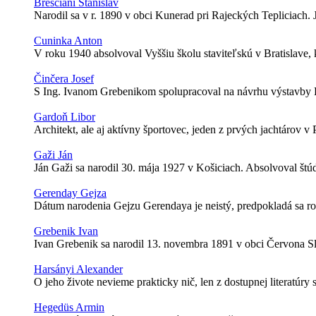
Bresciani Stanislav
Narodil sa v r. 1890 v obci Kunerad pri Rajeckých Tepliciach. 
Cuninka Anton
V roku 1940 absolvoval Vyššiu školu staviteľskú v Bratislave,
Činčera Josef
S Ing. Ivanom Grebenikom spolupracoval na návrhu výstavby Kr
Gardoň Libor
Architekt, ale aj aktívny športovec, jeden z prvých jachtárov v
Gaži Ján
Ján Gaži sa narodil 30. mája 1927 v Košiciach. Absolvoval štúd
Gerenday Gejza
Dátum narodenia Gejzu Gerendaya je neistý, predpokladá sa rok
Grebenik Ivan
Ivan Grebenik sa narodil 13. novembra 1891 v obci Červona Sl
Harsányi Alexander
O jeho živote nevieme prakticky nič, len z dostupnej literatú
Hegedüs Armin