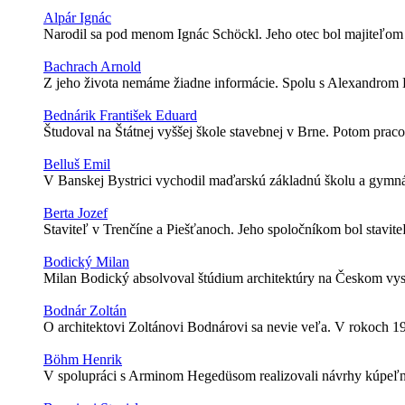
Alpár Ignác
Narodil sa pod menom Ignác Schöckl. Jeho otec bol majiteľom
Bachrach Arnold
Z jeho života nemáme žiadne informácie. Spolu s Alexandrom 
Bednárik František Eduard
Študoval na Štátnej vyššej škole stavebnej v Brne. Potom prac
Belluš Emil
V Banskej Bystrici vychodil maďarskú základnú školu a gymnáz
Berta Jozef
Staviteľ v Trenčíne a Piešťanoch. Jeho spoločníkom bol staviteľ
Bodický Milan
Milan Bodický absolvoval štúdium architektúry na Českom vys
Bodnár Zoltán
O architektovi Zoltánovi Bodnárovi sa nevie veľa. V rokoch 1
Böhm Henrik
V spolupráci s Arminom Hegedüsom realizovali návrhy kúpeľné