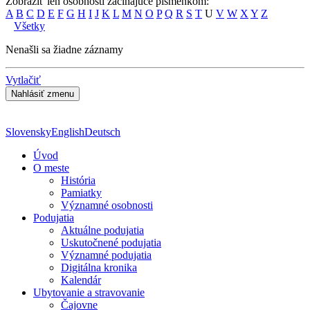
Zobraziť len osobnosti začínajúce písmenkom:
A
B
C
D
E
F
G
H
I
J
K
L
M
N
O
P
Q
R
S
T
U
V
W
X
Y
Z
Všetky
Nenašli sa žiadne záznamy
Vytlačiť
Slovensky
English
Deutsch
Úvod
O meste
História
Pamiatky
Významné osobnosti
Podujatia
Aktuálne podujatia
Uskutočnené podujatia
Významné podujatia
Digitálna kronika
Kalendár
Ubytovanie a stravovanie
Čajovne