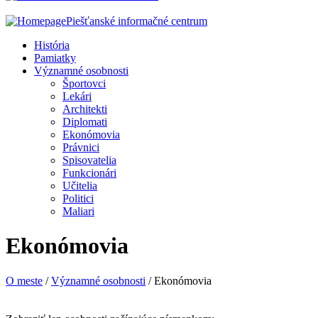
Piešťanské informačné centrum
História
Pamiatky
Významné osobnosti
Športovci
Lekári
Architekti
Diplomati
Ekonómovia
Právnici
Spisovatelia
Funkcionári
Učitelia
Politici
Maliari
Ekonómovia
O meste
/
Významné osobnosti
/ Ekonómovia