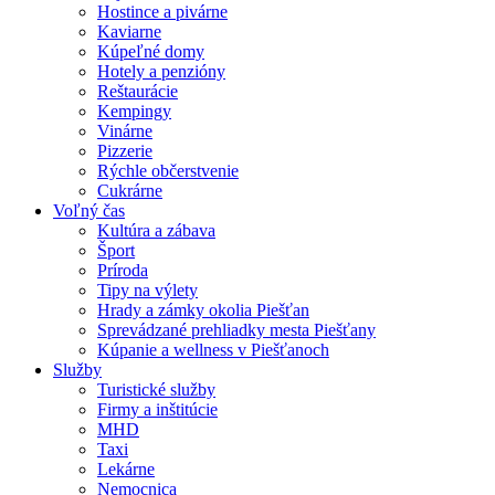
Hostince a pivárne
Kaviarne
Kúpeľné domy
Hotely a penzióny
Reštaurácie
Kempingy
Vinárne
Pizzerie
Rýchle občerstvenie
Cukrárne
Voľný čas
Kultúra a zábava
Šport
Príroda
Tipy na výlety
Hrady a zámky okolia Piešťan
Sprevádzané prehliadky mesta Piešťany
Kúpanie a wellness v Piešťanoch
Služby
Turistické služby
Firmy a inštitúcie
MHD
Taxi
Lekárne
Nemocnica