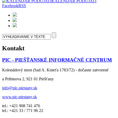
KALENDÁR PODUJATÍ
Facebook
RSS
Kontakt
PIC - PIEŠŤANSKÉ INFORMAČNÉ CENTRUM
Kolonádový most (Sad A. Kmeťa 1783/72) - dočasne zatvorené
a Pribinova 2, 921 01 Piešťany
info@pic-piestany.sk
www.pic-piestany.sk
tel.: +421 908 741 476
tel.: +421 33 / 771 96 22