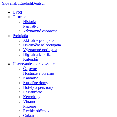
Slovensky
English
Deutsch
Úvod
O meste
História
Pamiatky
Významné osobnosti
Podujatia
Aktuálne podujatia
Uskutočnené podujatia
Významné podujatia
Digitálna kronika
Kalendár
Ubytovanie a stravovanie
Čajovne
Hostince a pivárne
Kaviarne
Kúpeľné domy
Hotely a penzióny
Reštaurácie
Kempingy
Vinárne
Pizzerie
Rýchle občerstvenie
Cukrárne