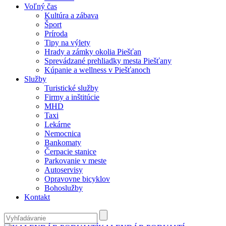
Voľný čas
Kultúra a zábava
Šport
Príroda
Tipy na výlety
Hrady a zámky okolia Piešťan
Sprevádzané prehliadky mesta Piešťany
Kúpanie a wellness v Piešťanoch
Služby
Turistické služby
Firmy a inštitúcie
MHD
Taxi
Lekárne
Nemocnica
Bankomaty
Čerpacie stanice
Parkovanie v meste
Autoservisy
Opravovne bicyklov
Bohoslužby
Kontakt