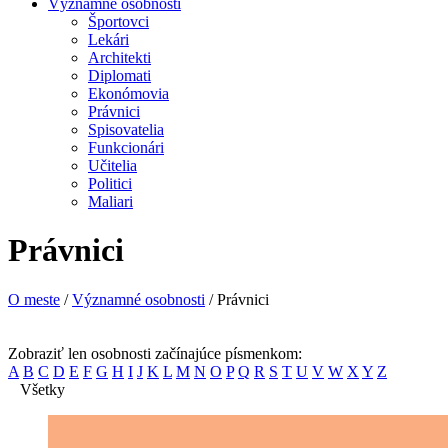
Významné osobnosti
Športovci
Lekári
Architekti
Diplomati
Ekonómovia
Právnici
Spisovatelia
Funkcionári
Učitelia
Politici
Maliari
Právnici
O meste
/
Významné osobnosti
/ Právnici
Zobraziť len osobnosti začínajúce písmenkom:
A
B
C
D
E
F
G
H
I
J
K
L
M
N
O
P
Q
R
S
T
U
V
W
X
Y
Z
Všetky