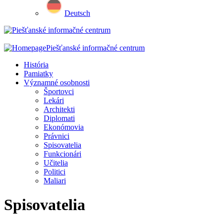
Deutsch
Piešťanské informačné centrum
História
Pamiatky
Významné osobnosti
Športovci
Lekári
Architekti
Diplomati
Ekonómovia
Právnici
Spisovatelia
Funkcionári
Učitelia
Politici
Maliari
Spisovatelia