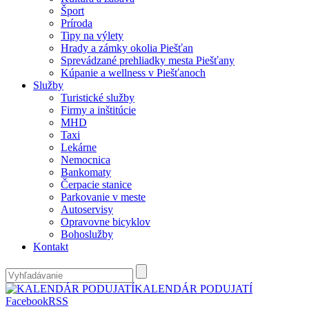
Šport
Príroda
Tipy na výlety
Hrady a zámky okolia Piešťan
Sprevádzané prehliadky mesta Piešťany
Kúpanie a wellness v Piešťanoch
Služby
Turistické služby
Firmy a inštitúcie
MHD
Taxi
Lekárne
Nemocnica
Bankomaty
Čerpacie stanice
Parkovanie v meste
Autoservisy
Opravovne bicyklov
Bohoslužby
Kontakt
KALENDÁR PODUJATÍ
Facebook
RSS