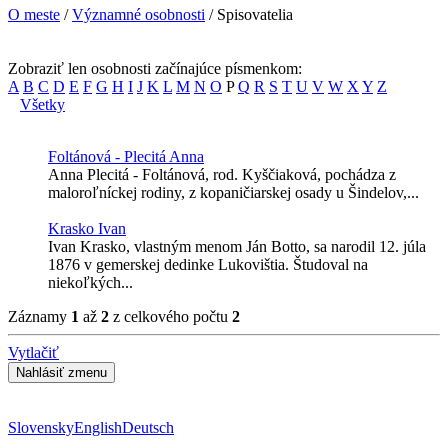
O meste
/
Významné osobnosti
/ Spisovatelia
Zobraziť len osobnosti začínajúce písmenkom:
A
B
C
D
E
F
G
H
I
J
K
L
M
N
O
P
Q
R
S
T
U
V
W
X
Y
Z
Všetky
Foltánová - Plecitá Anna
Anna Plecitá - Foltánová, rod. Kyščiaková, pochádza z
maloroľníckej rodiny, z kopaničiarskej osady u Šindelov,...
Krasko Ivan
Ivan Krasko, vlastným menom Ján Botto, sa narodil 12. júla
1876 v gemerskej dedinke Lukovištia. Študoval na
niekoľkých...
Záznamy
1
až
2
z celkového počtu
2
Vytlačiť
Slovensky
English
Deutsch