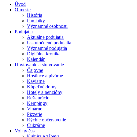
Úvod
O meste
História
Pamiatky
Významné osobnosti
Podujatia
Aktuálne podujatia
Uskutočnené podujatia
Významné podujatia
Digitálna kronika
Kalendár
Ubytovanie a stravovanie
Čajovne
Hostince a pivárne
Kaviarne
Kúpeľné domy
Hotely a penzióny
Reštaurácie
Kempingy
Vinárne
Pizzerie
Rýchle občerstvenie
Cukrárne
Voľný čas
Kultúra a zábava