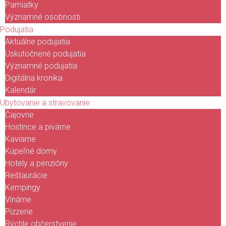
Pamiatky
Významné osobnosti
Podujatia
Aktuálne podujatia
Uskutočnené podujatia
Významné podujatia
Digitálna kronika
Kalendár
Ubytovanie a stravovanie
Čajovne
Hostince a pivárne
Kaviarne
Kúpeľné domy
Hotely a penzióny
Reštaurácie
Kempingy
Vinárne
Pizzerie
Rýchle občerstvenie