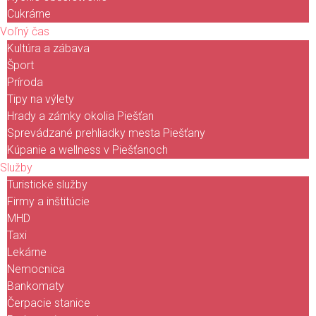
Cukrárne
Voľný čas
Kultúra a zábava
Šport
Príroda
Tipy na výlety
Hrady a zámky okolia Piešťan
Sprevádzané prehliadky mesta Piešťany
Kúpanie a wellness v Piešťanoch
Služby
Turistické služby
Firmy a inštitúcie
MHD
Taxi
Lekárne
Nemocnica
Bankomaty
Čerpacie stanice