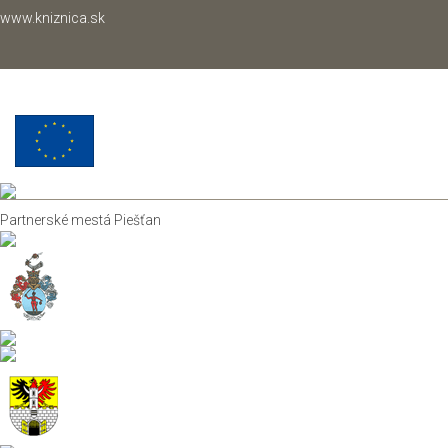
www.kniznica.sk
Partnerské mestá Piešťan