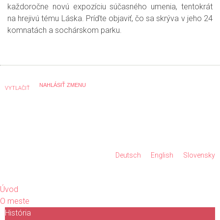
každoročne novú expozíciu súčasného umenia, tentokrát
na hrejivú tému Láska. Príďte objaviť, čo sa skrýva v jeho 24
komnatách a sochárskom parku.
VYTLAČIŤ
Deutsch
English
Slovensky
Úvod
O meste
História