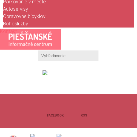
Parkovanie v meste
Autoservisy
Opravovne bicyklov
Bohoslužby
Kontakt
KALENDÁR
PODUJATÍ
FACEBOOK
RSS