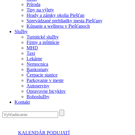
Príroda
Tipy na výlety
Hrady a zámky okolia Piešťan
Sprevádzané prehliadky mesta Piešťany
Kúpanie a wellness v Piešťanoch
Služby
Turistické služby
Firmy a inštitúcie
MHD
Taxi
Lekárne
Nemocnica
Bankomaty
Čerpacie stanice
Parkovanie v meste
Autoservisy
Opravovne bicyklov
Bohoslužby
Kontakt
KALENDÁR PODUJATÍ