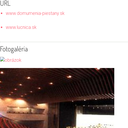
URL
www.domumenia-piestany.sk
www.lucnica.sk
Fotogaléria