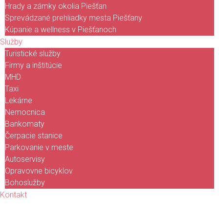
Hrady a zámky okolia Piešťan
Sprevádzané prehliadky mesta Piešťany
Kúpanie a wellness v Piešťanoch
Služby
Turistické služby
Firmy a inštitúcie
MHD
Taxi
Lekárne
Nemocnica
Bankomaty
Čerpacie stanice
Parkovanie v meste
Autoservisy
Opravovne bicyklov
Bohoslužby
Kontakt