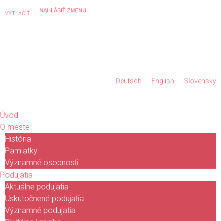
VYTLAČIŤ
Deutsch
English
Slovensky
Úvod
O meste
História
Pamiatky
Významné osobnosti
Podujatia
Aktuálne podujatia
Uskutočnené podujatia
Významné podujatia