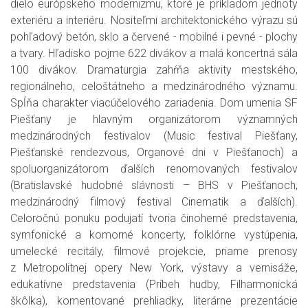
dielo európskeho modernizmu, ktoré je príkladom jednoty
exteriéru a interiéru. Nositeľmi architektonického výrazu sú
pohľadový betón, sklo a červené - mobilné i pevné - plochy
a tvary. Hľadisko pojme 622 divákov a malá koncertná sála
100 divákov. Dramaturgia zahŕňa aktivity mestského,
regionálneho, celoštátneho a medzinárodného významu.
Spĺňa charakter viacúčelového zariadenia. Dom umenia SF
Piešťany je hlavným organizátorom významných
medzinárodných festivalov (Music festival Piešťany,
Piešťanské rendezvous, Organové dni v Piešťanoch) a
spoluorganizátorom ďalších renomovaných festivalov
(Bratislavské hudobné slávnosti – BHS v Piešťanoch,
medzinárodný filmový festival Cinematik a ďalších).
Celoročnú ponuku podujatí tvoria činoherné predstavenia,
symfonické a komorné koncerty, folklórne vystúpenia,
umelecké recitály, filmové projekcie, priame prenosy
z Metropolitnej opery New York, výstavy a vernisáže,
edukatívne predstavenia (Príbeh hudby, Filharmonická
škôlka), komentované prehliadky, literárne prezentácie