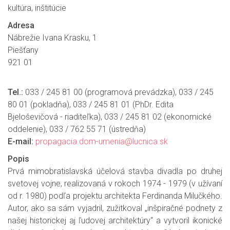
kultúra, inštitúcie
Adresa
Nábrežie Ivana Krasku, 1
Piešťany
921 01
Tel.:
033 / 245 81 00 (programová prevádzka), 033 / 245
80 01 (pokladňa), 033 / 245 81 01 (PhDr. Edita
Bjeloševičová - riaditeľka), 033 / 245 81 02 (ekonomické
oddelenie), 033 / 762 55 71 (ústredňa)
E-mail:
propagacia.dom-umenia@lucnica.sk
Popis
Prvá mimobratislavská účelová stavba divadla po druhej
svetovej vojne, realizovaná v rokoch 1974 - 1979 (v užívaní
od r. 1980) podľa projektu architekta Ferdinanda Milučkého.
Autor, ako sa sám vyjadril, zužitkoval „inšpiračné podnety z
našej historickej aj ľudovej architektúry“ a vytvoril ikonické