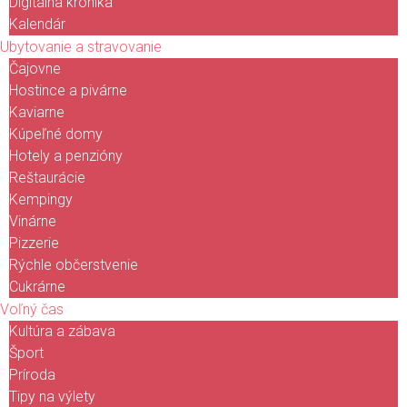
Digitálna kronika
Kalendár
Ubytovanie a stravovanie
Čajovne
Hostince a pivárne
Kaviarne
Kúpeľné domy
Hotely a penzióny
Reštaurácie
Kempingy
Vinárne
Pizzerie
Rýchle občerstvenie
Cukrárne
Voľný čas
Kultúra a zábava
Šport
Príroda
Tipy na výlety