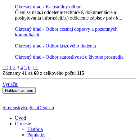
Okresný úrad - Katastrálny odbor
Člení sa na:a.) oddelenie technické, dokumentácie a
poskytovania informácií,b.) oddelenie zápisov práv k...
Okresný úrad - Odbor cestnej dopravy a pozemných
komunikácií
Okresný úrad - Odbor krízového riadenia
Okresný úrad - Odbor starostlivosti o životné prostredie
<<
1
2
3
4
5
6
>>
Záznamy
41
až
60
z celkového počtu
115
Vytlačiť
Slovensky
English
Deutsch
Úvod
O meste
História
Pamiatky