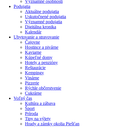
Významné osobnosti
Podujatia
Aktuálne podujatia
Uskutočnené podujatia
Významné podujatia
Digitálna kronika
Kalendár
Ubytovanie a stravovanie
Čajovne
Hostince a pivárne
Kaviarne
Kúpeľné domy
Hotely a penzióny
Reštaurácie
Kempingy
Vinárne
Pizzerie
Rýchle občerstvenie
Cukrárne
Voľný čas
Kultúra a zábava
Šport
Príroda
Tipy na výlety
Hrady a zámky okolia Piešťan