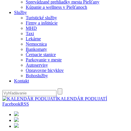
Sprevádzané prehliadky mesta Piešťany
Kúpanie a wellness v Piešťanoch
Služby
Turistické služby
Firmy a inštitúcie
MHD
Taxi
Lekárne
Nemocnica
Bankomaty
Čerpacie stanice
Parkovanie v meste
Autoservisy
Opravovne bicyklov
Bohoslužby
Kontakt
KALENDÁR PODUJATÍ
Facebook
RSS