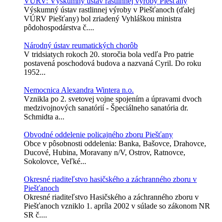
VÚRV: Výskumný ústav rastlinnej výroby Piešťany
Výskumný ústav rastlinnej výroby v Piešťanoch (ďalej
VÚRV Piešťany) bol zriadený Vyhláškou ministra
pôdohospodárstva č....
Národný ústav reumatických chorôb
V tridsiatych rokoch 20. storočia bola vedľa Pro patrie
postavená poschodová budova a nazvaná Cyril. Do roku
1952...
Nemocnica Alexandra Wintera n.o.
Vznikla po 2. svetovej vojne spojením a úpravami dvoch
medzivojnových sanatórií - Špeciálneho sanatória dr.
Schmidta a...
Obvodné oddelenie policajného zboru Piešťany
Obce v pôsobnosti oddelenia: Banka, Bašovce, Drahovce,
Ducové, Hubina, Moravany n/V, Ostrov, Ratnovce,
Sokolovce, Veľké...
Okresné riaditeľstvo hasičského a záchranného zboru v
Piešťanoch
Okresné riaditeľstvo Hasičského a záchranného zboru v
Piešťanoch vzniklo 1. apríla 2002 v súlade so zákonom NR
SR č....