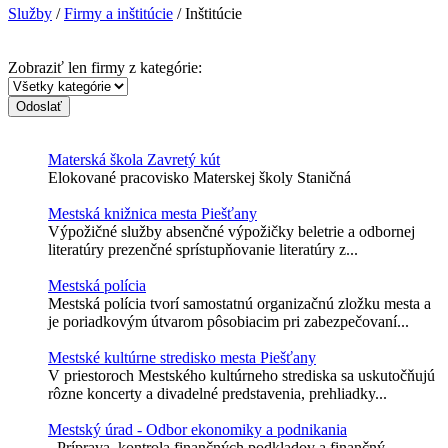
Služby
/
Firmy a inštitúcie
/ Inštitúcie
Zobraziť len firmy z kategórie:
Odoslať
Materská škola Zavretý kút
Elokované pracovisko Materskej školy Staničná
Mestská knižnica mesta Piešťany
Výpožičné služby absenčné výpožičky beletrie a odbornej
literatúry prezenčné sprístupňovanie literatúry z...
Mestská polícia
Mestská polícia tvorí samostatnú organizačnú zložku mesta a
je poriadkovým útvarom pôsobiacim pri zabezpečovaní...
Mestské kultúrne stredisko mesta Piešťany
V priestoroch Mestského kultúrneho strediska sa uskutočňujú
rôzne koncerty a divadelné predstavenia, prehliadky...
Mestský úrad - Odbor ekonomiky a podnikania
- Príprava, kontrola finančných podkladov a finančný