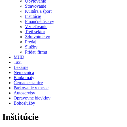
Ubytovanie
Stravovanie
Kultúra a šport
Inštitúcie
Finančné ústavy
Vzdelávanie
Tretí sektor
Zdravotníctvo
Predaj
Služby
Pridať firmu
MHD
Taxi
Lekárne
Nemocnica
Bankomaty
Čerpacie stanice
Parkovanie v meste
Autoservisy
Opravovne bicyklov
Bohoslužby
Inštitúcie