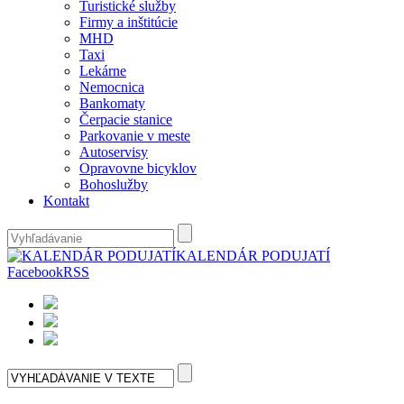
Turistické služby
Firmy a inštitúcie
MHD
Taxi
Lekárne
Nemocnica
Bankomaty
Čerpacie stanice
Parkovanie v meste
Autoservisy
Opravovne bicyklov
Bohoslužby
Kontakt
KALENDÁR PODUJATÍ
Facebook
RSS