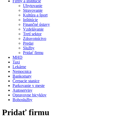
Firmy a inštitúcie
Ubytovanie
Stravovanie
Kultúra a šport
Inštitúcie
Finančné ústavy
Vzdelávanie
Tretí sektor
Zdravotníctvo
Predaj
Služby
Pridať firmu
MHD
Taxi
Lekárne
Nemocnica
Bankomaty
Čerpacie stanice
Parkovanie v meste
Autoservisy
Opravovne bicyklov
Bohoslužby
Pridať firmu