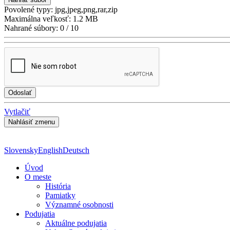
Povolené typy:
jpg,jpeg,png,rar,zip
Maximálna veľkosť:
1.2 MB
Nahrané súbory:
0 / 10
Vytlačiť
Slovensky
English
Deutsch
Úvod
O meste
História
Pamiatky
Významné osobnosti
Podujatia
Aktuálne podujatia