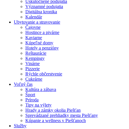
Uskutočnené podujatia
Významné podujatia
Digitálna kronika
Kalendár
Ubytovanie a stravovanie
Čajovne
Hostince a pivárne
Kaviarne
Kúpeľné domy
Hotely a penzióny
Reštaurácie
Kempingy
Vinárne
Pizzerie
Rýchle občerstvenie
Cukrárne
Voľný čas
Kultúra a zábava
Šport
Príroda
Tipy na výlety
Hrady a zámky okolia Piešťan
Sprevádzané prehliadky mesta Piešťany
Kúpanie a wellness v Piešťanoch
Služby