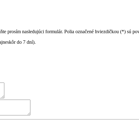
ňte prosím nasledujúci formulár. Polia označené hviezdičkou (*) sú po
jneskôr do 7 dní).