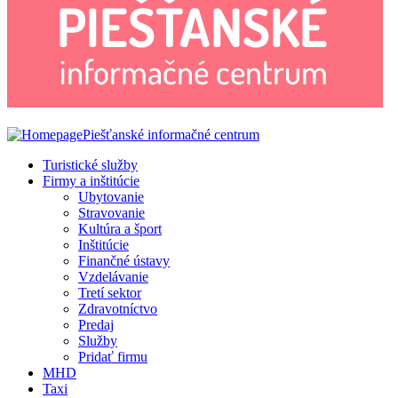
Piešťanské informačné centrum
Turistické služby
Firmy a inštitúcie
Ubytovanie
Stravovanie
Kultúra a šport
Inštitúcie
Finančné ústavy
Vzdelávanie
Tretí sektor
Zdravotníctvo
Predaj
Služby
Pridať firmu
MHD
Taxi