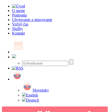
O meste
Podujatia
Ubytovanie a stravovanie
Voľný čas
Služby
Kontakt
Slovensky
English
Deutsch