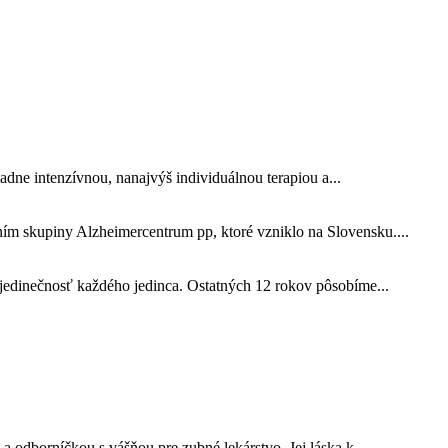
dne intenzívnou, nanajvýš individuálnou terapiou a...
ím skupiny Alzheimercentrum pp, ktoré vzniklo na Slovensku....
 jedinečnosť každého jedinca. Ostatných 12 rokov pôsobíme...
 odborníčkou s vášňou pre zubné lekárstvo. Jej láska k...