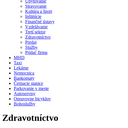
Ubytovanie
Stravovanie
Kultúra a šport
Inštitúcie
Finančné ústavy
Vzdelávanie
Tretí sektor
Zdravotníctvo
Predaj
Služby
Pridať firmu
MHD
Taxi
Lekárne
Nemocnica
Bankomaty
Čerpacie stanice
Parkovanie v meste
Autoservisy
Opravovne bicyklov
Bohoslužby
Zdravotníctvo