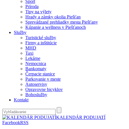
Šport
Príroda
Tipy na výlety
Hrady a zámky okolia Piešťan
Sprevádzané prehliadky mesta Piešťany
Kúpanie a wellness v Piešťanoch
Služby
Turistické služby
Firmy a inštitúcie
MHD
Taxi
Lekárne
Nemocnica
Bankomaty
Čerpacie stanice
Parkovanie v meste
Autoservisy
Opravovne bicyklov
Bohoslužby
Kontakt
KALENDÁR PODUJATÍ
Facebook
RSS