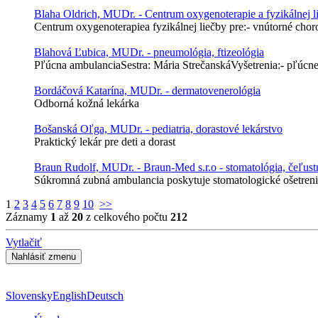
Blaha Oldrich, MUDr. - Centrum oxygenoterapie a fyzikálnej l
Centrum oxygenoterapiea fyzikálnej liečby pre:- vnútorné choro
Blahová Ľubica, MUDr. - pneumológia, ftizeológia
Pľúcna ambulanciaSestra: Mária StrečanskáVyšetrenia:- pľúcne
Bordáčová Katarína, MUDr. - dermatovenerológia
Odborná kožná lekárka
Bošanská Oľga, MUDr. - pediatria, dorastové lekárstvo
Praktický lekár pre deti a dorast
Braun Rudolf, MUDr. - Braun-Med s.r.o - stomatológia, čeľust
Súkromná zubná ambulancia poskytuje stomatologické ošetrenie 
1
2
3
4
5
6
7
8
9
10
>>
Záznamy
1
až
20
z celkového počtu
212
Vytlačiť
Slovensky
English
Deutsch