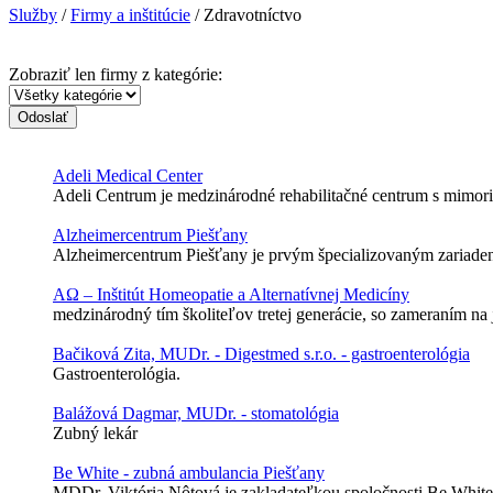
Služby
/
Firmy a inštitúcie
/ Zdravotníctvo
Zobraziť len firmy z kategórie:
Odoslať
Adeli Medical Center
Adeli Centrum je medzinárodné rehabilitačné centrum s mimoria
Alzheimercentrum Piešťany
Alzheimercentrum Piešťany je prvým špecializovaným zariaden
AΩ – Inštitút Homeopatie a Alternatívnej Medicíny
medzinárodný tím školiteľov tretej generácie, so zameraním na
Bačiková Zita, MUDr. - Digestmed s.r.o. - gastroenterológia
Gastroenterológia.
Balážová Dagmar, MUDr. - stomatológia
Zubný lekár
Be White - zubná ambulancia Piešťany
MDDr. Viktória Nôtová je zakladateľkou spoločnosti Be White a