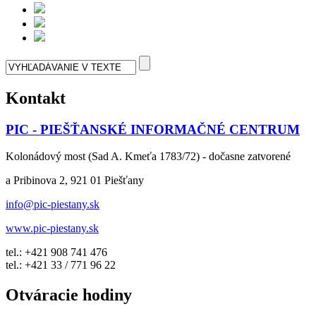
Kontakt
PIC - PIEŠŤANSKÉ INFORMAČNÉ CENTRUM
Kolonádový most (Sad A. Kmeťa 1783/72) - dočasne zatvorené
a Pribinova 2, 921 01 Piešťany
info@pic-piestany.sk
www.pic-piestany.sk
tel.: +421 908 741 476
tel.: +421 33 / 771 96 22
Otváracie hodiny