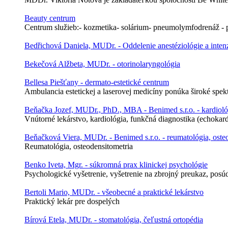
Beauty centrum
Centrum služieb:- kozmetika- solárium- pneumolymfodrenáž - pa
Bedřichová Daniela, MUDr. - Oddelenie anestéziológie a inten
Bekečová Alžbeta, MUDr. - otorinolaryngológia
Bellesa Piešťany - dermato-estetické centrum
Ambulancia estetickej a laserovej medicíny ponúka široké spek
Beňačka Jozef, MUDr., PhD., MBA - Benimed s.r.o. - kardioló
Vnútorné lekárstvo, kardiológia, funkčná diagnostika (echokardio
Beňačková Viera, MUDr. - Benimed s.r.o. - reumatológia, oste
Reumatológia, osteodensitometria
Benko Iveta, Mgr. - súkromná prax klinickej psychológie
Psychologické vyšetrenie, vyšetrenie na zbrojný preukaz, posúd
Bertoli Mario, MUDr. - všeobecné a praktické lekárstvo
Praktický lekár pre dospelých
Bírová Etela, MUDr. - stomatológia, čeľustná ortopédia