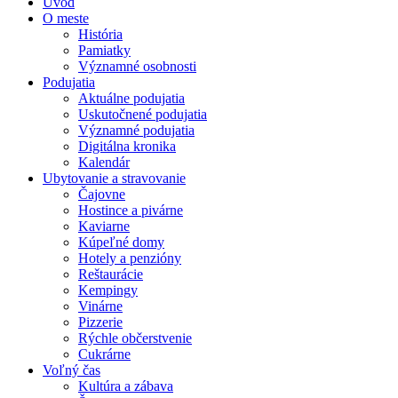
Úvod
O meste
História
Pamiatky
Významné osobnosti
Podujatia
Aktuálne podujatia
Uskutočnené podujatia
Významné podujatia
Digitálna kronika
Kalendár
Ubytovanie a stravovanie
Čajovne
Hostince a pivárne
Kaviarne
Kúpeľné domy
Hotely a penzióny
Reštaurácie
Kempingy
Vinárne
Pizzerie
Rýchle občerstvenie
Cukrárne
Voľný čas
Kultúra a zábava