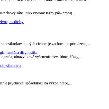
rafínový zábal rúk- vibromasážny pás- predaj...
zívnej medicíny
trum zákrokov, ktorých cieľom je zachovanie prirodzenej...
gia, funkčná diagnostika
grafia, ultrazvukové vyšetrenie ciev, štítnej žľazy,...
odensitometria
enie psychickej spôsobilosti na výkon práce,...