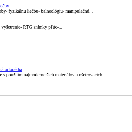
iečby
by- fyzikálnu liečbu- balneológiu- manipulačnú...
 vyšetrenie- RTG snímky pľúc-...
ná ortopédia
s použitím najmodernejších materiálov a ošetrovacích...