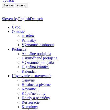
Vytlačiť
Slovensky
English
Deutsch
Úvod
O meste
História
Pamiatky
Významné osobnosti
Podujatia
Aktuálne podujatia
Uskutočnené podujatia
Významné podujatia
Digitálna kronika
Kalendár
Ubytovanie a stravovanie
Čajovne
Hostince a pivárne
Kaviarne
Kúpeľné domy
Hotely a penzióny
Reštaurácie
Kempingy