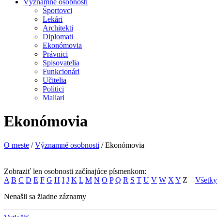
Významné osobnosti
Športovci
Lekári
Architekti
Diplomati
Ekonómovia
Právnici
Spisovatelia
Funkcionári
Učitelia
Politici
Maliari
Ekonómovia
O meste
/
Významné osobnosti
/ Ekonómovia
Zobraziť len osobnosti začínajúce písmenkom:
A
B
C
D
E
F
G
H
I
J
K
L
M
N
O
P
Q
R
S
T
U
V
W
X
Y
Z
Všetky
Nenašli sa žiadne záznamy