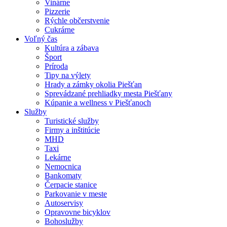
Vinárne
Pizzerie
Rýchle občerstvenie
Cukrárne
Voľný čas
Kultúra a zábava
Šport
Príroda
Tipy na výlety
Hrady a zámky okolia Piešťan
Sprevádzané prehliadky mesta Piešťany
Kúpanie a wellness v Piešťanoch
Služby
Turistické služby
Firmy a inštitúcie
MHD
Taxi
Lekárne
Nemocnica
Bankomaty
Čerpacie stanice
Parkovanie v meste
Autoservisy
Opravovne bicyklov
Bohoslužby