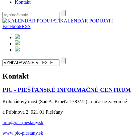
Kontakt
KALENDÁR PODUJATÍ
Facebook
RSS
Kontakt
PIC - PIEŠŤANSKÉ INFORMAČNÉ CENTRUM
Kolonádový most (Sad A. Kmeťa 1783/72) - dočasne zatvorené
a Pribinova 2, 921 01 Piešťany
info@pic-piestany.sk
www.pic-piestany.sk