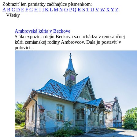
Zobraziť len pamiatky začínajúce písmenkom:
A
B
C
D
E
F
G
H
I
J
K
L
M
N
O
P
Q
R
S
T
U
V
W
X
Y
Z
Všetky
Ambrovská kúria v Beckove
Stála expozícia dejín Beckova sa nachádza v renesančnej
kúrii zemianskej rodiny Ambrovcov. Dala ju postaviť v
polovici...