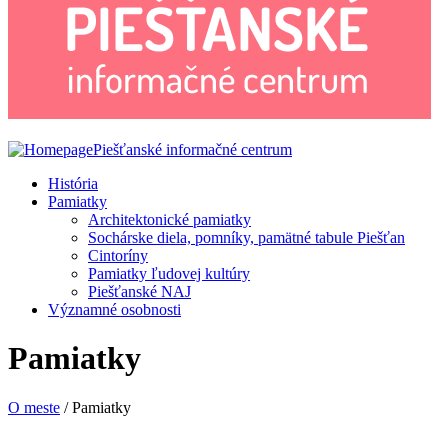
Piešťanské informačné centrum
História
Pamiatky
Architektonické pamiatky
Sochárske diela, pomníky, pamätné tabule Piešťan
Cintoríny
Pamiatky ľudovej kultúry
Piešťanské NAJ
Významné osobnosti
Pamiatky
O meste
/ Pamiatky