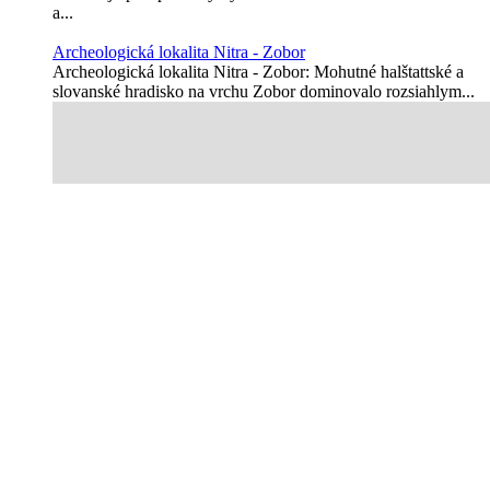
a...
Archeologická lokalita Nitra - Zobor
Archeologická lokalita Nitra - Zobor: Mohutné halštattské a
slovanské hradisko na vrchu Zobor dominovalo rozsiahlym...
ARTA
Arta je bývalý názov Považskej továrne na čokoládu a
cukrovinky, ktorá fungovala v Piešťanoch v medzivojnovom