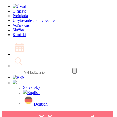
O meste
Podujatia
Ubytovanie a stravovanie
Voľný čas
Služby
Kontakt
Slovensky
English
Deutsch