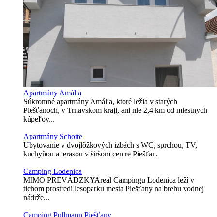
Apartmány Amália
Súkromné apartmány Amália, ktoré ležia v starých
Piešťanoch, v Trnavskom kraji, ani nie 2,4 km od miestnych
kúpeľov...
Apartmány Schotte
Ubytovanie v dvojlôžkových izbách s WC, sprchou, TV,
kuchyňou a terasou v širšom centre Piešťan.
Camping Lodenica
MIMO PREVÁDZKYAreál Campingu Lodenica leží v
tichom prostredí lesoparku mesta Piešťany na brehu vodnej
nádrže...
Camping Pullmann Piešťany