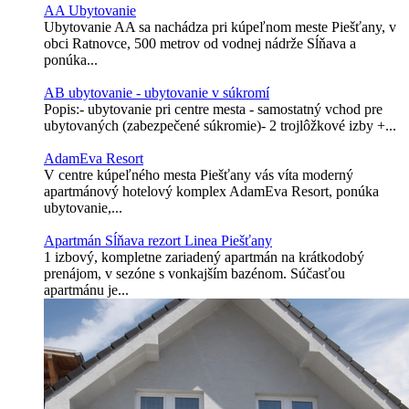
AA Ubytovanie
Ubytovanie AA sa nachádza pri kúpeľnom meste Piešťany, v
obci Ratnovce, 500 metrov od vodnej nádrže Sĺňava a
ponúka...
AB ubytovanie - ubytovanie v súkromí
Popis:- ubytovanie pri centre mesta - samostatný vchod pre
ubytovaných (zabezpečené súkromie)- 2 trojlôžkové izby +...
AdamEva Resort
V centre kúpeľného mesta Piešťany vás víta moderný
apartmánový hotelový komplex AdamEva Resort, ponúka
ubytovanie,...
Apartmán Sĺňava rezort Linea Piešťany
1 izbový, kompletne zariadený apartmán na krátkodobý
prenájom, v sezóne s vonkajším bazénom. Súčasťou
apartmánu je...