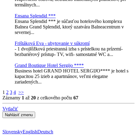
termálnych...
Ensana Splendid ***
Ensana Splendid *** je súčasťou hotelového komplexu
Balnea Grand Splendid, ktorý uzatvára Balneacentrum v
severnej...
Frištáková Eva - ubytovanie v súkromí
- 1 dvojlôžková priestranná izba s prístelkou na prízemí-
bezbariérový prístup- TV, wifi- samostatné WC a...
Grand Boutique Hotel Sergijo ****
Business hotel GRAND HOTEL SERGIJO**** je hotel s
kapacitou 25 izieb a apartmánov, veľmi elegatne
zariadených...
1
2
3
4
>>
Záznamy
1
až
20
z celkového počtu
67
Vytlačiť
Slovensky
English
Deutsch