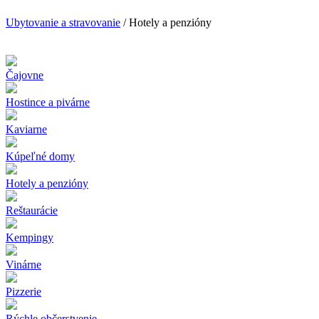
Ubytovanie a stravovanie
/ Hotely a penzióny
Čajovne
Hostince a pivárne
Kaviarne
Kúpeľné domy
Hotely a penzióny
Reštaurácie
Kempingy
Vinárne
Pizzerie
Rýchle občerstvenie