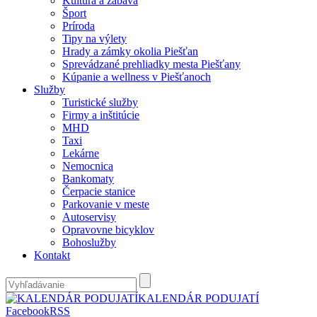
Kultúra a zábava
Šport
Príroda
Tipy na výlety
Hrady a zámky okolia Piešťan
Sprevádzané prehliadky mesta Piešťany
Kúpanie a wellness v Piešťanoch
Služby
Turistické služby
Firmy a inštitúcie
MHD
Taxi
Lekárne
Nemocnica
Bankomaty
Čerpacie stanice
Parkovanie v meste
Autoservisy
Opravovne bicyklov
Bohoslužby
Kontakt
KALENDÁR PODUJATÍ
Facebook
RSS