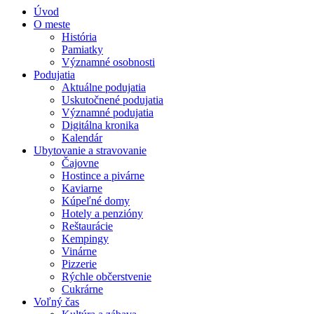
Úvod
O meste
História
Pamiatky
Významné osobnosti
Podujatia
Aktuálne podujatia
Uskutočnené podujatia
Významné podujatia
Digitálna kronika
Kalendár
Ubytovanie a stravovanie
Čajovne
Hostince a pivárne
Kaviarne
Kúpeľné domy
Hotely a penzióny
Reštaurácie
Kempingy
Vinárne
Pizzerie
Rýchle občerstvenie
Cukrárne
Voľný čas