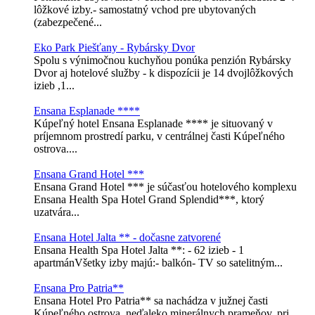
lôžkové izby.- samostatný vchod pre ubytovaných
(zabezpečené...
Eko Park Piešťany - Rybársky Dvor
Spolu s výnimočnou kuchyňou ponúka penzión Rybársky
Dvor aj hotelové služby - k dispozícii je 14 dvojlôžkových
izieb ,1...
Ensana Esplanade ****
Kúpeľný hotel Ensana Esplanade **** je situovaný v
príjemnom prostredí parku, v centrálnej časti Kúpeľného
ostrova....
Ensana Grand Hotel ***
Ensana Grand Hotel *** je súčasťou hotelového komplexu
Ensana Health Spa Hotel Grand Splendid***, ktorý
uzatvára...
Ensana Hotel Jalta ** - dočasne zatvorené
Ensana Health Spa Hotel Jalta **: - 62 izieb - 1
apartmánVšetky izby majú:- balkón- TV so satelitným...
Ensana Pro Patria**
Ensana Hotel Pro Patria** sa nachádza v južnej časti
Kúpeľného ostrova, neďaleko minerálnych prameňov, pri