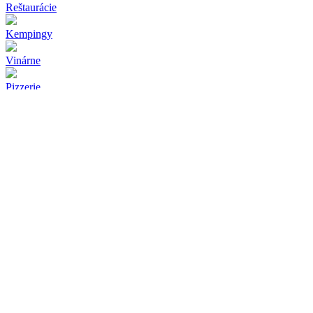
Reštaurácie
Kempingy
Vinárne
Pizzerie
Rýchle občerstvenie
Cukrárne
ZOZNAM
MAPA
Pridať prevádzku
Zobraziť len firmy z kategórie:
Odoslať
Blue'S restaurant & pub