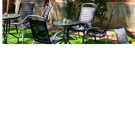
Kategorie
Verpflegung, Cafés
Adresse
Kúpeľný ostrov,
Piešťany
921 01
Tel.:
+421 904 651 221
E-mail:
Mrffoinvest@gmail.com
Öffnungszeiten:
Po - Št: 10.00 - 20.00 h, Pi - So: 10.00 - 21.00 h, Ne: 10.00 - 20.00
h
Beschreibung