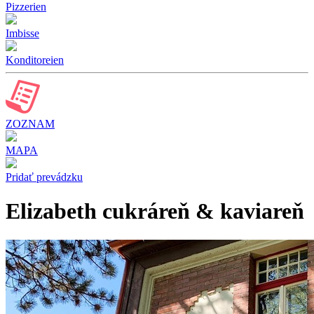
Pizzerien
Imbisse
Konditoreien
ZOZNAM
MAPA
Pridať prevádzku
Elizabeth cukráreň & kaviareň