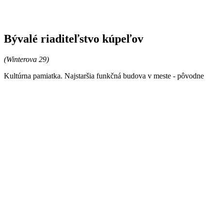
Ukázať na mape
Napoleonské kúpele
(Kúpeľný ostrov 12, 10, 8)
Kultúrna pamiatka. Urbanistický súbor troch klasicistických
kúpeľných budov vybudovaných nad prameňmi nadobudol známu
podobu v rozmedzí rokov 1821 - 1862. V objeme formovo
najbohatšieho objektu vaňových kúpeľov a zrkadliska N - I (č. 12),
obopnutého ochodzou s toskánskymi stĺpmi, je ukrytá časť hmoty
staršieho vaňového kúpeľa, poničeného povodňou v roku 1813.
Časť funkčnej zostavy bazénov v objekte N - III (č. 8) zodpovedá
skutočnosti, ktorá bola výsledkom obnovy hneď po povodni.
Lichobežníkové námestíčko vymedzené budovami N - I, N - II, N -
III má vlastnosti priestoru, úročiaceho efekt perspektívneho klamu.
Hoci sa počiatky dnešných Napoleonských kúpeľov čiastočne kryjú
s dobou napoleonského empíru, pomenovanie nevzišlo z nijakého
opodstatneného vzťahu k niektorému z trojice známych
Napoleonov, ale je bystrým reklamným ťahom.
Ukázať na mape