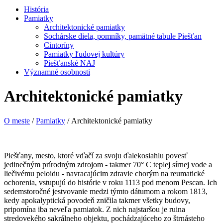
História
Pamiatky
Architektonické pamiatky
Sochárske diela, pomníky, pamätné tabule Piešťan
Cintoríny
Pamiatky ľudovej kultúry
Piešťanské NAJ
Významné osobnosti
Architektonické pamiatky
O meste
/
Pamiatky
/ Architektonické pamiatky
Piešťany, mesto, ktoré vďačí za svoju ďalekosiahlu povesť
jedinečným prírodným zdrojom - takmer 70° C teplej sírnej vode a
liečivému peloidu - navracajúcim zdravie chorým na reumatické
ochorenia, vstupujú do histórie v roku 1113 pod menom Pescan. Ich
sedemstoročné jestvovanie medzi týmto dátumom a rokom 1813,
kedy apokalyptická povodeň zničila takmer všetky budovy,
pripomína iba neveľa pamiatok. Z nich najstaršou je ruina
stredovekého sakrálneho objektu, pochádzajúceho zo štrnásteho