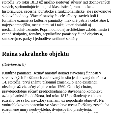
storočia. Po roku 1813 už možno sledovať súvislý rad dochovaných
stavieb, sprítomňujúcich najmä klasicistické, romanticko -
historizujúce, secesné, puristické a funkcionalistické, ale i povojnové
slohové hodnoty. Viaceré stavby či celé súbory stavieb boli i
formálne uznané za kultúrne pamiatky, niektoré patria i celoštátne k
najvýznamnejším, medzi nimi sú i také, ktoré dosiahli aj
medzinárodné uznanie. Popri hodnotnej architektúre zdobia mesto i
cenné skulptúry, fontány, sepulkrálne pamiatky či iné objekty a,
samozrejme, parky i jednotlivé rastlinné solitéry.
Ruina sakrálneho objektu
(Detvianska 9)
Kultúrna pamiatka. Jediný hmotný doklad stavebnej činnosti v
stredovekých Piešťanoch zachovaný in situ je datovaný do rámca
14. storočia; prvú známu písomnú zmienku o jeho existencii
obsahuje až vizitačný zápis z roku 1560. Gotický chrám,
pravdepodobne súčasť predpokladaného stavebného komplexu,
azda johanitského kláštora, bol roku 1813 poškodený v takom
rozsahu, že sa ho, navzdory snahám, už nepodarilo obnoviť. Na
vnútroblokovom pozemku vo vlastníctve mesta Piešťany zostali iba
rozrumené múry neobvyklého, dvojosového presbytéria.