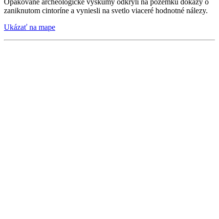
Opakované archeologické výskumy odkryli na pozemku dôkazy o
zaniknutom cintoríne a vyniesli na svetlo viaceré hodnotné nálezy.
Ukázať na mape
Bývalé riaditeľstvo kúpeľov
(Winterova 29)
Kultúrna pamiatka. Najstaršia funkčná budova v meste - pôvodne
Panský hostinec zaznamenaný roku 1806 medirytcom J. Fischerom
- je pravdepodobne zhodná s objektom, ospievaným už v roku 1642
Adamom Trajanom z Benešova v oslavnej básni Saluberrimae
Pistinienses Thermae ako "... veľký dom , ktorý magnátom
vznešeným iba / príjemný príbytok skytá ...". Pod dnešným
eklektickým výzorom, nadobudnutým v dôsledku niekoľkých
prestavieb vykonaných viacerými známymi i neznámymi
architektmi, ktoré urobili z hostinca najprv Kúpeľný hotel a
napokon administratívnu budovu Riaditeľstva kúpeľov s obchodmi
na prízemí, sa skrýva prinajmenej klasicistická, ale možno až
renesančná substancia.