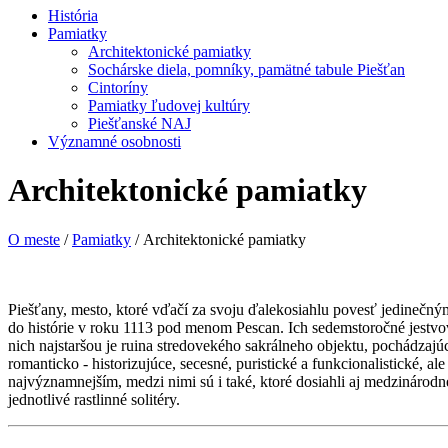
História
Pamiatky
Architektonické pamiatky
Sochárske diela, pomníky, pamätné tabule Piešťan
Cintoríny
Pamiatky ľudovej kultúry
Piešťanské NAJ
Významné osobnosti
Architektonické pamiatky
O meste
/
Pamiatky
/ Architektonické pamiatky
Piešťany, mesto, ktoré vďačí za svoju ďalekosiahlu povesť jedinečný
do histórie v roku 1113 pod menom Pescan. Ich sedemstoročné jestv
nich najstaršou je ruina stredovekého sakrálneho objektu, pochádzajú
romanticko - historizujúce, secesné, puristické a funkcionalistické, al
najvýznamnejším, medzi nimi sú i také, ktoré dosiahli aj medzinárodné
jednotlivé rastlinné solitéry.