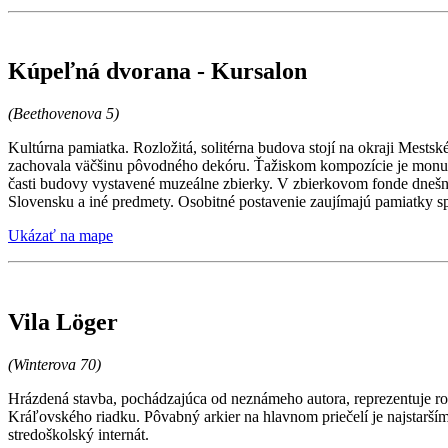
Kúpeľná dvorana - Kursalon
(Beethovenova 5)
Kultúrna pamiatka. Rozložitá, solitérna budova stojí na okraji Mest
zachovala väčšinu pôvodného dekóru. Ťažiskom kompozície je monumen
časti budovy vystavené muzeálne zbierky. V zbierkovom fonde dnešn
Slovensku a iné predmety. Osobitné postavenie zaujímajú pamiatky s
Ukázať na mape
Vila Löger
(Winterova 70)
Hrázdená stavba, pochádzajúca od neznámeho autora, reprezentuje rom
Kráľovského riadku. Pôvabný arkier na hlavnom priečelí je najstarší
stredoškolský internát.