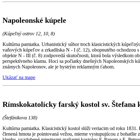
Napoleonské kúpele
(Kúpeľný ostrov 12, 10, 8)
Kultúrna pamiatka. Urbanistický súbor troch klasicistických kúpe
vaňových kúpeľov a zrkadliska N - I (č. 12), obopnutého ochodzou s
objekte N - III (č. 8) zodpovedá skutočnosti, ktorá bola výsledkom o
perspektívneho klamu. Hoci sa počiatky dnešných Napoleonských kúp
známych Napoleonov, ale je bystrým reklamným ťahom.
Ukázať na mape
Rímskokatolícky farský kostol sv. Štefana 
(Štefánikova 138)
Kultúrna pamiatka. Klasicistický kostol slúži veriacim od roku 1831
členená hmota je pointovaná vežou, mierne vystupujúcou z bohatšie z
klenby, vyzdobené miestnymi maliarmi kostolov F. Papom a E. Petrov