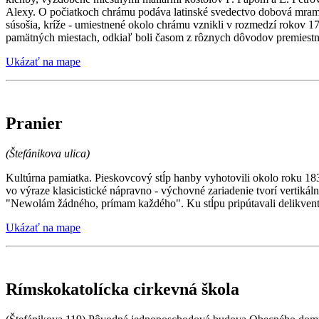
Alexy. O počiatkoch chrámu podáva latinské svedectvo dobová mramor
súsošia, kríže - umiestnené okolo chrámu vznikli v rozmedzí rokov 1
pamätných miestach, odkiaľ boli časom z rôznych dôvodov premiestnené
Ukázať na mape
Pranier
(Štefánikova ulica)
Kultúrna pamiatka. Pieskovcový stĺp hanby vyhotovili okolo roku 18
vo výraze klasicistické nápravno - výchovné zariadenie tvorí vertiká
"Newolám žádného, prímam každého". Ku stĺpu pripútavali delikvent
Ukázať na mape
Rímskokatolícka cirkevná škola