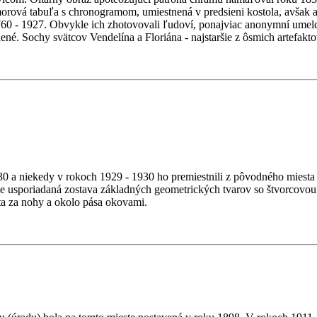
ová tabuľa s chronogramom, umiestnená v predsieni kostola, avšak au
760 - 1927. Obvykle ich zhotovovali ľudoví, ponajviac anonymní umelci
. Sochy svätcov Vendelína a Floriána - najstaršie z ôsmich artefaktov
30 a niekedy v rokoch 1929 - 1930 ho premiestnili z pôvodného miesta
lne usporiadaná zostava základných geometrických tvarov so štvorcovou z
a za nohy a okolo pása okovami.