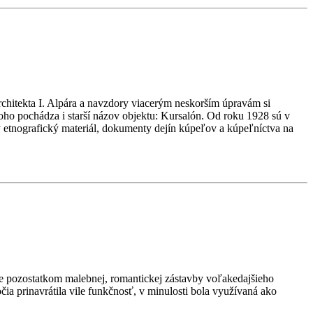
rchitekta I. Alpára a navzdory viacerým neskorším úpravám si
ho pochádza i starší názov objektu: Kursalón. Od roku 1928 sú v
etnografický materiál, dokumenty dejín kúpeľov a kúpeľníctva na
Je pozostatkom malebnej, romantickej zástavby voľakedajšieho
ia prinavrátila vile funkčnosť, v minulosti bola využívaná ako