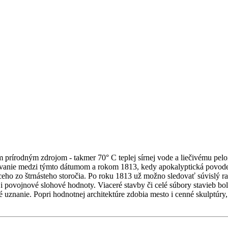
m prírodným zdrojom - takmer 70° C teplej sírnej vode a liečivému pel
ovanie medzi týmto dátumom a rokom 1813, kedy apokalyptická povodeň
ceho zo štrnásteho storočia. Po roku 1813 už možno sledovať súvislý r
e i povojnové slohové hodnoty. Viaceré stavby či celé súbory stavieb bol
 uznanie. Popri hodnotnej architektúre zdobia mesto i cenné skulptúry,