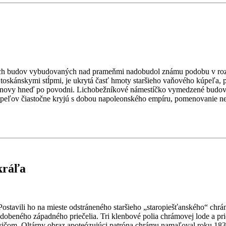
ľných budov vybudovaných nad prameňmi nadobudol známu podobu v ro
 toskánskymi stĺpmi, je ukrytá časť hmoty staršieho vaňového kúpeľa
bnovy hneď po povodni. Lichobežníkové námestíčko vymedzené budovami N
eľov čiastočne kryjú s dobou napoleonského empíru, pomenovanie nevz
kráľa
. Postavili ho na mieste odstráneného staršieho „staropiešťanského“ ch
dobeného západného priečelia. Tri klenbové polia chrámovej lode a pr
ičom. Oltárny obraz apoteózujúci patróna chrámu namaľoval roku 1831 