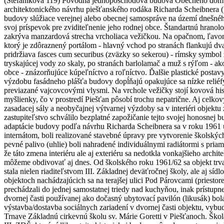
(Štefánikova 119) Pôvodná jednoposchodová budova Obecného domu (
architektonického návrhu piešťanského rodáka Richarda Scheibnera (18
budovy slúžiace verejnej alebo obecnej samospráve na území dnešného
svoj príspevok pre zviditeľnenie jeho rodnej obce. Štandartnú hranol
zakrýva manzardová strecha vrcholiaca vežičkou. Na opačnom, ľavom 
ktorý je zdôraznený portálom - hlavný vchod po stranách flankujú dva
pridržiava fasces cum securibus (zväzky so sekerou) - rímsky symbol z
tryskajúcej vody zo skaly, po stranách barlolamač a muž s rýľom - 
obce - znázorňujúce kúpeľníctvo a roľníctvo. Ďalšie plastické posta
výzdobu fasádneho plášťa budovy dopĺňajú opakujúce sa nízke reliéfy
previazané vajcovcovými vlysmi. Na vrchole vežičky stojí kovová his
myšlienky, čo v prostredí Piešťan pôsobí trochu nepatrične. Aj celk
zasadacej sály a neobyčajnej výtvarnej výzdoby sa v interiéri objekt
zastupiteľstvo schválilo bezplatné zapožičanie tejto svojej honosnej 
adaptácie budovy podľa návrhu Richarda Scheibnera sa v roku 1961 u
internátom, boli realizované stavebné úpravy pre vytvorenie školských
pevné palivo (uhlie) boli nahradené individuálnymi radiátormi s pri
že táto zmena interiéru ale aj exteriéru sa nedotkla vonkajšieho arc
môžeme obdivovať aj dnes. Od školského roku 1961/62 sa objekt trva
stala nielen riaditeľstvom III. Základnej deväťročnej školy, ale aj sí
objektoch nachádzajúcich sa na terajšej ulici Pod Párovcami (priestore
prechádzali do jednej samostatnej triedy nad kuchyňou, inak prístup
dvornej časti používanej ako dočasný ubytovací pavilón (likusák) bol
výstavba/dostavba sociálnych zariadení v dvornej časti objektu, vybu
Trnave Základnú cirkevnú školu sv. Márie Goretti v Piešťanoch. Škola