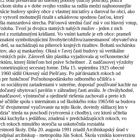
2 bola prestavaná do dnešnej podoby (uličný pohľad), podľa
tickom slohu a v dobe svojho vzniku sa radila medzi najhonosnejšie
cie budovy správy obce z vlastnej iniciatívy a daroval ho obci, ako
 vytvoril mohutnejší rizalit s arkádovou spodnou časťou, ktorý
ia manzardová strecha. Päťosová stredná časť má v osi hlavný vstup,
výzdoba. Tvorí ju dvojica statných nahých mužov - jeden z nich
rol z roztiahnutými krídlami. Vo vnútri kartuše je erb obce: prameň
i znakmi symbolizujúcimi živobytie/obživu/zamestnanosť obyvateľstva
tí, sa nachádzajú na pilieroch krajných rizalitov. Bohatú sochársku
ov, ako aj maskaróny. Okná v ľavej časti budovy sú vertikálne
estských práv. Zároveň táto plastika vyjadrovala aj veľkonemecké
ktúru, ktorej šíriteľom bol práve Scheibner . Z nadčasovej výzdoby
 geometrizujúcej secesnej forme. Dňa 15. septembra 1925 obecné
- 1960 sídlil Okresný súd Piešťany. Po päťdesiatich rokoch od
ná pre funkčnosť Poľnohospodárskeho odborného učilišťa s
a so sociálnymi zariadeniami v suteréne, doposiaľ používané kachle na
očasný ubytovací pavilón v záhradnej časti areálu. Je chvályhodné,
nadčasové, výnimočné a ojedinelé riešenia zachovali a preto ich
 učilište spolu s internátom a od školského roku 1965/66 sa budova
nčiť dvojsmenné vyučovanie na tejto škole, dovtedy sídliacej len v
dzia" trieda na poschodí (vytvorená z chodby), cez ktorú učitelia
lská kuchyňa s jedálňou, zriadená v predchádzajúcich rokoch, vo
ch rokoch minulého storočia sa uskutočnila rozsiahla
estnosti školy. Dňa 20. augusta 1991 zriadil Arcibiskupský úrad v
odpísal arcibiskup - metropolita Ján Sokol. Škola vznikla konverziou