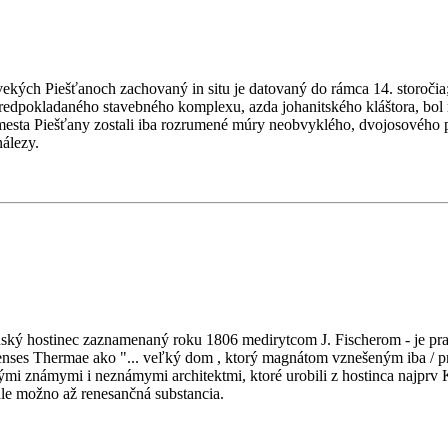
vekých Piešťanoch zachovaný in situ je datovaný do rámca 14. storoči
predpokladaného stavebného komplexu, azda johanitského kláštora, bol
mesta Piešťany zostali iba rozrumené múry neobvyklého, dvojosového
nálezy.
anský hostinec zaznamenaný roku 1806 medirytcom J. Fischerom - je p
nses Thermae ako "... veľký dom , ktorý magnátom vznešeným iba / pr
i známymi i neznámymi architektmi, ktoré urobili z hostinca najprv 
ale možno až renesančná substancia.