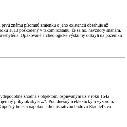
a; prvú známu písomnú zmienku o jeho existencii obsahuje až
 roku 1813 poškodený v takom rozsahu, že sa ho, navzdory snahám,
 presbytéria. Opakované archeologické výskumy odkryli na pozemku
ravdepodobne zhodná s objektom, ospievaným už v roku 1642
íjemný príbytok skytá ...". Pod dnešným eklektickým výzorom,
Kúpeľný hotel a napokon administratívnu budovu Riaditeľstva