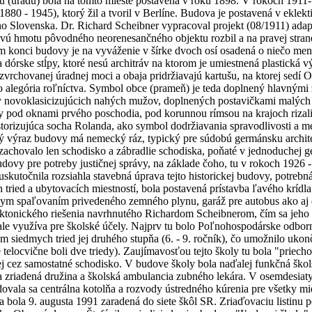
úradu) bola na tomto mieste postavená v roku 1898. V rokoch 1911-1
80 - 1945), ktorý žil a tvoril v Berlíne. Budova je postavená v eklek
 Slovenska. Dr. Richard Scheibner vypracoval projekt (08/1911) adaptá
ovú hmotu pôvodného neorenesančného objektu rozbil a na pravej strane
konci budovy je na vyváženie v šírke dvoch osí osadená o niečo menš
 dórske stĺpy, ktoré nesú architráv na ktorom je umiestnená plastická 
vrchovanej úradnej moci a obaja pridržiavajú kartušu, na ktorej sedí O
ako alegória roľníctva. Symbol obce (prameň) je teda doplnený hlavným
vy novoklasicizujúcich nahých mužov, doplnených postavičkami malých de
 pod oknami prvého poschodia, pod korunnou rímsou na krajoch rizalit
torizujúca socha Rolanda, ako symbol dodržiavania spravodlivosti a m
ový výraz budovy má nemecký ráz, typický pre súdobú germánsku archite
u zachovalo len schodisko a zábradlie schodiska, poňaté v jednoduchej
budovy pre potreby justičnej správy, na základe čoho, tu v rokoch 1926 
skutočnila rozsiahla stavebná úprava tejto historickej budovy, potreb
 tried a ubytovacích miestností, bola postavená prístavba ľavého krídl
amym spaľovaním privedeného zemného plynu, garáž pre autobus ako aj d
hitektonického riešenia navrhnutého Richardom Scheibnerom, čím sa jeho 
le využíva pre školské účely. Najprv tu bolo Poľnohospodárske odborné
dlom siedmych tried jej druhého stupňa (6. - 9. ročník), čo umožnilo uko
 telocvične boli dve triedy). Zaujímavosťou tejto školy tu bola "priecho
nej cez samostatné schodisko. V budove školy bola naďalej funkčná ško
a zriadená družina a školská ambulancia zubného lekára. V osemdesiaty
dovala sa centrálna kotolňa a rozvody ústredného kúrenia pre všetky mi
 bola 9. augusta 1991 zaradená do siete škôl SR. Zriaďovaciu listinu p