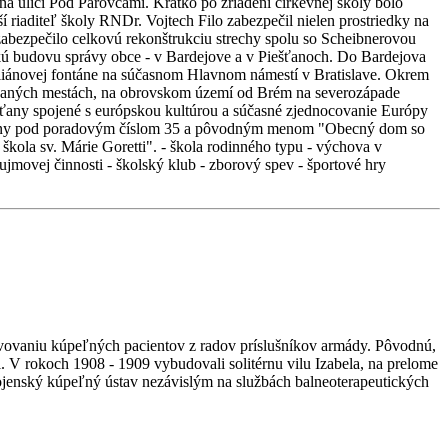
 na ulici Pod Párovcami. Krátko po zriadení cirkevnej školy bolo
 riaditeľ školy RNDr. Vojtech Filo zabezpečil nielen prostriedky na
 zabezpečilo celkovú rekonštrukciu strechy spolu so Scheibnerovou
ckú budovu správy obce - v Bardejove a v Piešťanoch. Do Bardejova
iliánovej fontáne na súčasnom Hlavnom námestí v Bratislave. Okrem
ovaných mestách, na obrovskom území od Brém na severozápade
šťany spojené s európskou kultúrou a súčasné zjednocovanie Európy
ešťany pod poradovým číslom 35 a pôvodným menom "Obecný dom so
škola sv. Márie Goretti". - škola rodinného typu - výchova v
ujmovej činnosti - školský klub - zborový spev - športové hry
vovaniu kúpeľných pacientov z radov príslušníkov armády. Pôvodnú,
 V rokoch 1908 - 1909 vybudovali solitérnu vilu Izabela, na prelome
Vojenský kúpeľný ústav nezávislým na službách balneoterapeutických