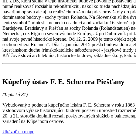
III. ZDŠ, ktorá sídlila v tejto historickej budove pôvodne postavene
nutné realizovať rozsiahlu rekonštrukciu, nakoľko trieda nachádzajú
havarijnú opravu ale aj na realizáciu rozšírenia priestorov školy do
dominantou budovy - sochy rytiera Rolanda. Na Slovensku sú iba dve
tento symbol "priniesli" nemeckí osadníci a od začiatku 16. storoč
Bardejova, Bratislavy a Piešťan sa sochy Rolanda (Rolandstatuen
Nemecka, cez Rigu na severovýchode Európy, až po Dubrovník pri Ja
má svoje pevné historické korene. Od 12. 2. 2009 je tento objekt
sochou rytiera Rolanda". Dňa 1. januára 2015 prešla budova do majetk
kresťanskom duchu (rímskokatolícke náboženstvo) - jazykové triedy (a
Kľúčové slová architektúra, historické budovy, základné školy, kato
Kúpeľný ústav F. E. Scherera Piešťany
(Teplická 81)
Vybudovaný z podnetu kúpeľného lekára F. E. Scherera v roku 1863 
v slohovom výraze historizujúcu budovu postavili uprostred rozmerné
20. a 21. storočia doplnili rozsah poskytovaných služieb o balneote
zariadení na Kúpeľnom ostrove.
Ukázať na mape