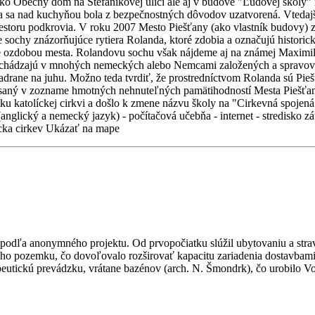
j ako Obecný dom na Štefánikovej ulici ale aj v budove "Ľudovej školy"
ca sa nad kuchyňou bola z bezpečnostných dôvodov uzatvorená. Vtedajší
 priestoru podkrovia. V roku 2007 Mesto Piešťany (ako vlastník budovy)
 sochy znázorňujúce rytiera Rolanda, ktoré zdobia a označujú histori
ia je ozdobou mesta. Rolandovu sochu však nájdeme aj na známej Maxim
) nachádzajú v mnohých nemeckých alebo Nemcami založených a sprav
drane na juhu. Možno teda tvrdiť, že prostredníctvom Rolanda sú Pie
 zapísaný v zozname hmotných nehnuteľných pamätihodností Mesta Pi
u katolíckej cirkvi a došlo k zmene názvu školy na "Cirkevná spojená 
nglický a nemecký jazyk) - počítačová učebňa - internet - stredisko zá
lícka cirkev Ukázať na mape
podľa anonymného projektu. Od prvopočiatku slúžil ubytovaniu a stra
ho pozemku, čo dovoľovalo rozširovať kapacitu zariadenia dostavbami.
rapeutickú prevádzku, vrátane bazénov (arch. N. Šmondrk), čo urobilo 