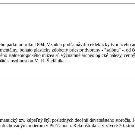
ského parku od roku 1894. Vznikla podľa návrhu eklekticky tvoriaceho a
tálny, bohato plasticky zdobený priestor dvorany - "salónu" -, od čo
ého Balneologického múzea sú významné archeologické nálezy, cenný 
päté s osobnosťou M. R. Štefánika.
antický tzv. kúpeľný štýl posledných decénií devätnásteho storočia. 
m dochovaným arkierom v Piešťanoch. Rekonštrukcia v závere 20. storoč