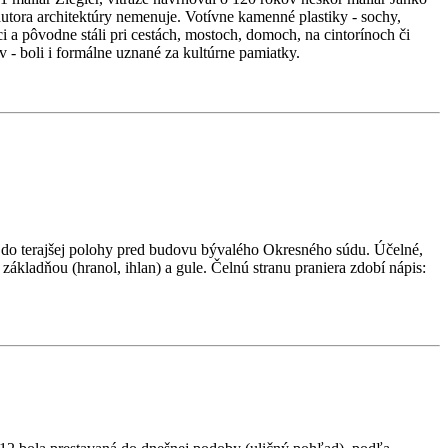
tora architektúry nemenuje. Votívne kamenné plastiky - sochy,
 a pôvodne stáli pri cestách, mostoch, domoch, na cintorínoch či
 - boli i formálne uznané za kultúrne pamiatky.
 do terajšej polohy pred budovu bývalého Okresného súdu. Účelné,
ákladňou (hranol, ihlan) a gule. Čelnú stranu praniera zdobí nápis: