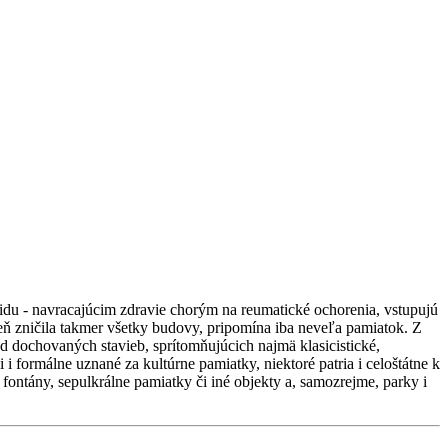
oidu - navracajúcim zdravie chorým na reumatické ochorenia, vstupujú
 zničila takmer všetky budovy, pripomína iba neveľa pamiatok. Z
ad dochovaných stavieb, sprítomňujúcich najmä klasicistické,
i i formálne uznané za kultúrne pamiatky, niektoré patria i celoštátne k
 fontány, sepulkrálne pamiatky či iné objekty a, samozrejme, parky i