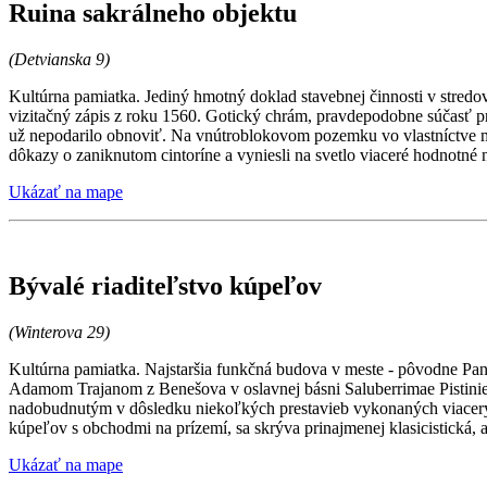
Ruina sakrálneho objektu
(Detvianska 9)
Kultúrna pamiatka. Jediný hmotný doklad stavebnej činnosti v stredo
vizitačný zápis z roku 1560. Gotický chrám, pravdepodobne súčasť 
už nepodarilo obnoviť. Na vnútroblokovom pozemku vo vlastníctve 
dôkazy o zaniknutom cintoríne a vyniesli na svetlo viaceré hodnotné 
Ukázať na mape
Bývalé riaditeľstvo kúpeľov
(Winterova 29)
Kultúrna pamiatka. Najstaršia funkčná budova v meste - pôvodne P
Adamom Trajanom z Benešova v oslavnej básni Saluberrimae Pistinie
nadobudnutým v dôsledku niekoľkých prestavieb vykonaných viacerým
kúpeľov s obchodmi na prízemí, sa skrýva prinajmenej klasicistická, 
Ukázať na mape