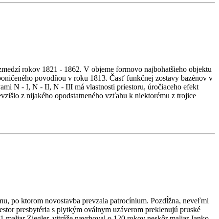
zmedzí rokov 1821 - 1862. V objeme formovo najbohatšieho objektu
, poničeného povodňou v roku 1813. Časť funkčnej zostavy bazénov v
 - I, N - II, N - III má vlastnosti priestoru, úročiaceho efekt
išlo z nijakého opodstatneného vzťahu k niektorému z trojice
rámu, po ktorom novostavba prevzala patrocínium. Pozdĺžna, neveľmi
iestor presbytéria s plytkým oválnym uzáverom preklenujú pruské
maliar Ziegler, vitráže navrhoval o 120 rokov neskôr maliar Janko