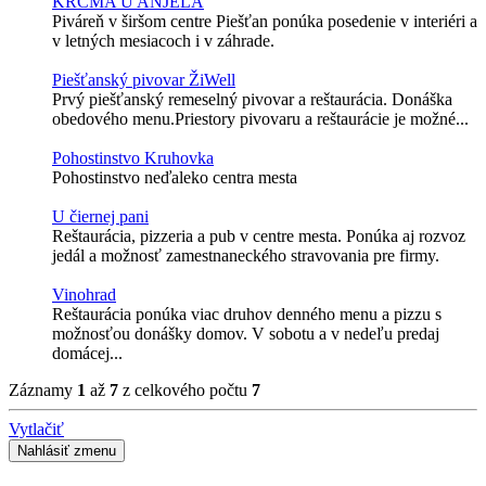
KRČMA U ANJELA
Piváreň v širšom centre Piešťan ponúka posedenie v interiéri a
v letných mesiacoch i v záhrade.
Piešťanský pivovar ŽiWell
Prvý piešťanský remeselný pivovar a reštaurácia. Donáška
obedového menu.Priestory pivovaru a reštaurácie je možné...
Pohostinstvo Kruhovka
Pohostinstvo neďaleko centra mesta
U čiernej pani
Reštaurácia, pizzeria a pub v centre mesta. Ponúka aj rozvoz
jedál a možnosť zamestnaneckého stravovania pre firmy.
Vinohrad
Reštaurácia ponúka viac druhov denného menu a pizzu s
možnosťou donášky domov. V sobotu a v nedeľu predaj
domácej...
Záznamy
1
až
7
z celkového počtu
7
Vytlačiť