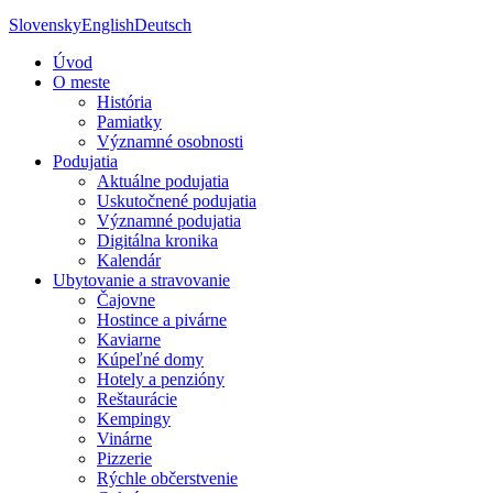
Slovensky
English
Deutsch
Úvod
O meste
História
Pamiatky
Významné osobnosti
Podujatia
Aktuálne podujatia
Uskutočnené podujatia
Významné podujatia
Digitálna kronika
Kalendár
Ubytovanie a stravovanie
Čajovne
Hostince a pivárne
Kaviarne
Kúpeľné domy
Hotely a penzióny
Reštaurácie
Kempingy
Vinárne
Pizzerie
Rýchle občerstvenie