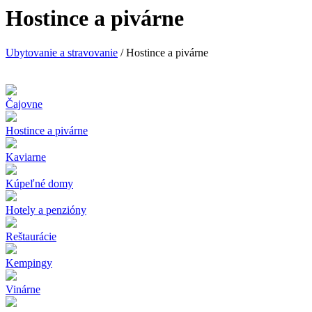
Hostince a pivárne
Ubytovanie a stravovanie
/ Hostince a pivárne
Čajovne
Hostince a pivárne
Kaviarne
Kúpeľné domy
Hotely a penzióny
Reštaurácie
Kempingy
Vinárne