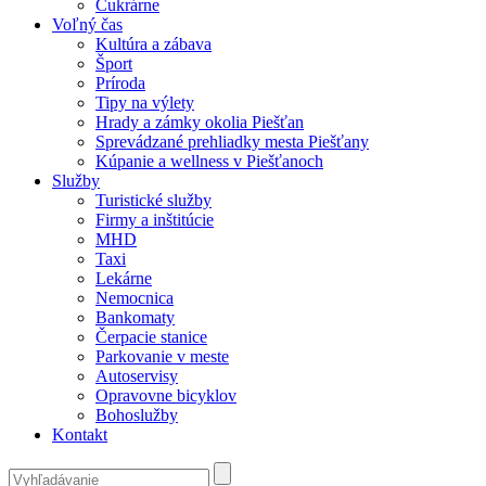
Cukrárne
Voľný čas
Kultúra a zábava
Šport
Príroda
Tipy na výlety
Hrady a zámky okolia Piešťan
Sprevádzané prehliadky mesta Piešťany
Kúpanie a wellness v Piešťanoch
Služby
Turistické služby
Firmy a inštitúcie
MHD
Taxi
Lekárne
Nemocnica
Bankomaty
Čerpacie stanice
Parkovanie v meste
Autoservisy
Opravovne bicyklov
Bohoslužby
Kontakt