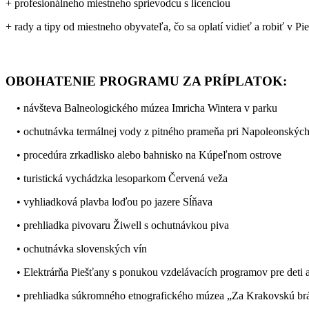
+ profesionálneho miestneho sprievodcu s licenciou
+ rady a tipy od miestneho obyvateľa, čo sa oplatí vidieť a robiť v P
OBOHATENIE PROGRAMU ZA PRÍPLATOK:
• návšteva Balneologického múzea Imricha Wintera v parku
• ochutnávka termálnej vody z pitného prameňa pri Napoleonských
• procedúra zrkadlisko alebo bahnisko na Kúpeľnom ostrove
• turistická vychádzka lesoparkom Červená veža
• vyhliadková plavba loďou po jazere Sĺňava
• prehliadka pivovaru Žiwell s ochutnávkou piva
• ochutnávka slovenských vín
• Elektrárňa Piešťany s ponukou vzdelávacích programov pre deti 
• prehliadka súkromného etnografického múzea „Za Krakovskú brán