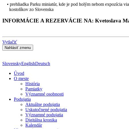
• prehliadka Parku miniatúr, kde je pod holým nebom expozícia vi
kostolíkov zo Slovenska
INFORMÁCIE A REZERVÁCIE NA:
Kvetoslava M
Vytlačiť
Slovensky
English
Deutsch
Úvod
O meste
História
Pamiatky
Významné osobnosti
Podujatia
Aktuálne podujatia
Uskutočnené podujatia
Významné podujatia
Digitálna kronika
Kalendár