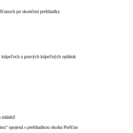
iešťanoch po skončení prehliadky
 kúpeľoch a pravých kúpeľných oplátok
a mládež
u“ spojená s prehliadkou okolia Piešťan