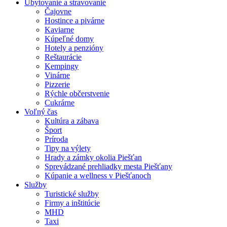
Ubytovanie a stravovanie
Čajovne
Hostince a pivárne
Kaviarne
Kúpeľné domy
Hotely a penzióny
Reštaurácie
Kempingy
Vinárne
Pizzerie
Rýchle občerstvenie
Cukrárne
Voľný čas
Kultúra a zábava
Šport
Príroda
Tipy na výlety
Hrady a zámky okolia Piešťan
Sprevádzané prehliadky mesta Piešťany
Kúpanie a wellness v Piešťanoch
Služby
Turistické služby
Firmy a inštitúcie
MHD
Taxi