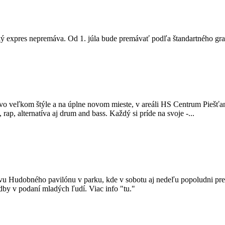
ý expres nepremáva. Od 1. júla bude premávať podľa štandartného graf
 vo veľkom štýle a na úplne novom mieste, v areáli HS Centrum Piešťan
ap, alternatíva aj drum and bass. Každý si príde na svoje -...
tevu Hudobného pavilónu v parku, kde v sobotu aj nedeľu popoludni p
by v podaní mladých ľudí. Viac info "tu."