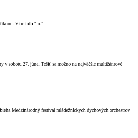
ikonu. Viac info "tu."
y v sobotu 27. júna. Tešiť sa možno na najväčšie multižánrové
rebieha Medzinárodný festival mládežníckych dychových orchestrov