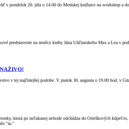
íď v pondelok 20. júla o 14.00 do Mestskej knižnice na workshop a dozv
bábkové predstavenie na motívy knihy Jána Uličianskeho Max a Lea v pod
 NAŽIVO!
vstvo v tej najčistejšej podobe. V piatok 30. augusta o 19.00 hod. v G
ronky, ktorá po nečakanej nehode odchádza do Orieškových kúpeľov, kd
nfo "tu."