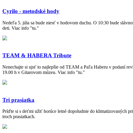
Cyrilo - metodské hody
Nedeľa 5. júla sa bude niesť v hodovom duchu. O 10:30 bude slávno
deti. Viac info "tu."
TEAM & HABERA Tribute
Nenechajte si ujsť to najlepšie od TEAM a Paľa Haberu v podaní r
19.00 h v Gitarovom múzeu. Viac info "tu."
Tri prasiatka
Príďte si s deťmi užiť horúce letné dopoludnie do klimatizovaných pr
troch prasiatkach.