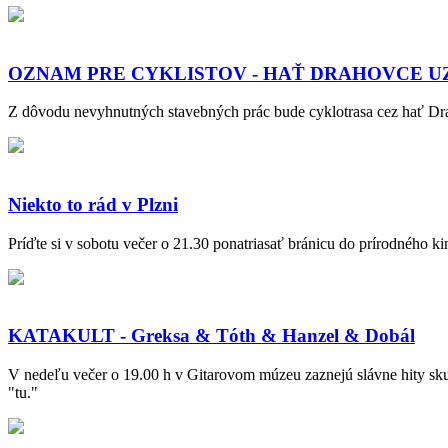
OZNAM PRE CYKLISTOV - HAŤ DRAHOVCE U
Z dôvodu nevyhnutných stavebných prác bude cyklotrasa cez hať Dra
Niekto to rád v Plzni
Príďte si v sobotu večer o 21.30 ponatriasať bránicu do prírodného ki
KATAKULT - Greksa & Tóth & Hanzel & Dobál
V nedeľu večer o 19.00 h v Gitarovom múzeu zaznejú slávne hity skupi
"tu."