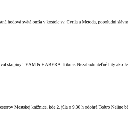
stná hodová svätá omša v kostole sv. Cyrila a Metoda, popoludní slá
evival skupiny TEAM & HABERA Tribute. Nezabudnuteľné hity ako Je 
iestorov Mestskej knižnice, kde 2. júla o 9.30 h odohrá Teátro Neline