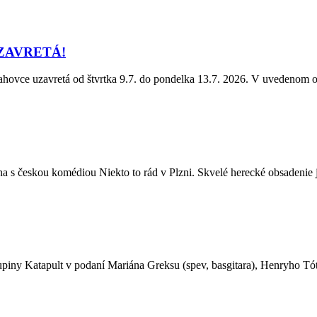
ZAVRETÁ!
hovce uzavretá od štvrtka 9.7. do pondelka 13.7. 2026. V uvedenom ob
na s českou komédiou Niekto to rád v Plzni. Skvelé herecké obsadenie j
ny Katapult v podaní Mariána Greksu (spev, basgitara), Henryho Tótha 