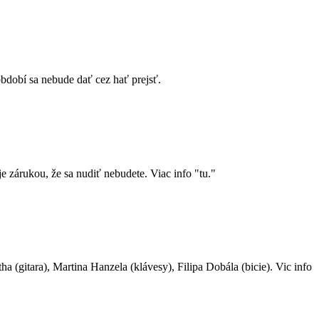
dobí sa nebude dať cez hať prejsť.
e zárukou, že sa nudiť nebudete. Viac info "tu."
(gitara), Martina Hanzela (klávesy), Filipa Dobála (bicie). Vic info