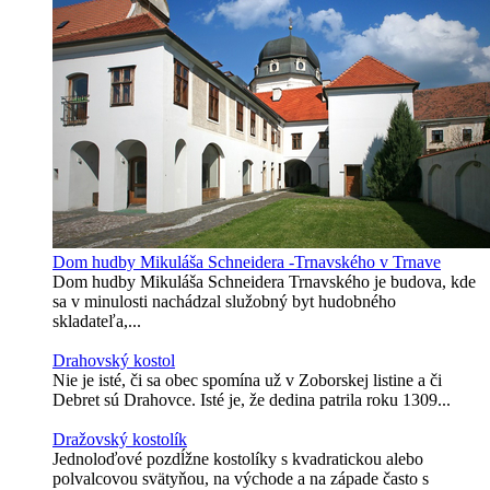
Dom hudby Mikuláša Schneidera -Trnavského v Trnave
Dom hudby Mikuláša Schneidera Trnavského je budova, kde
sa v minulosti nachádzal služobný byt hudobného
skladateľa,...
Drahovský kostol
Nie je isté, či sa obec spomína už v Zoborskej listine a či
Debret sú Drahovce. Isté je, že dedina patrila roku 1309...
Dražovský kostolík
Jednoloďové pozdĺžne kostolíky s kvadratickou alebo
polvalcovou svätyňou, na východe a na západe často s