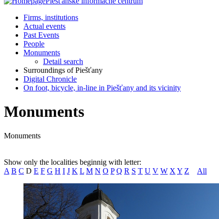
Piešťanské informačné centrum
Firms, institutions
Actual events
Past Events
People
Monuments
Detail search
Surroundings of Piešťany
Digital Chronicle
On foot, bicycle, in-line in Piešťany and its vicinity
Monuments
Monuments
Show only the localities beginnig with letter:
A
B
C
D
E
F
G
H
I
J
K
L
M
N
O
P
Q
R
S
T
U
V
W
X
Y
Z
All