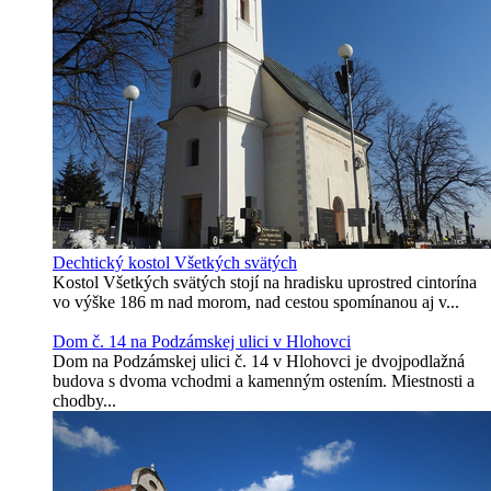
Dechtický kostol Všetkých svätých
Kostol Všetkých svätých stojí na hradisku uprostred cintorína
vo výške 186 m nad morom, nad cestou spomínanou aj v...
Dom č. 14 na Podzámskej ulici v Hlohovci
Dom na Podzámskej ulici č. 14 v Hlohovci je dvojpodlažná
budova s dvoma vchodmi a kamenným ostením. Miestnosti a
chodby...