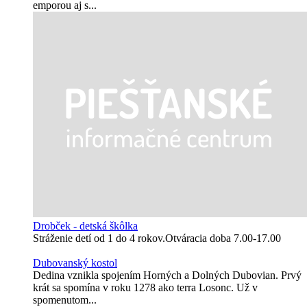
emporou aj s...
Drobček - detská škôlka
Stráženie detí od 1 do 4 rokov.Otváracia doba 7.00-17.00
Dubovanský kostol
Dedina vznikla spojením Horných a Dolných Dubovian. Prvý
krát sa spomína v roku 1278 ako terra Losonc. Už v
spomenutom...