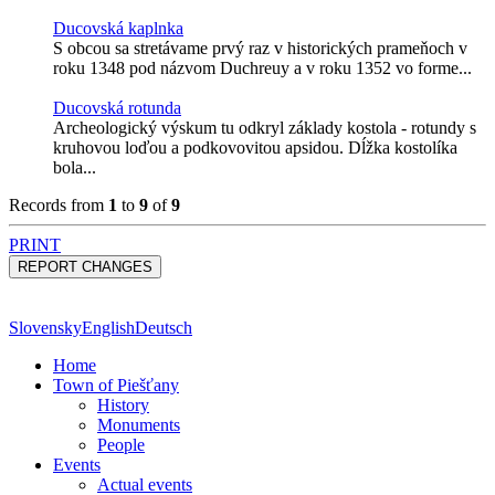
Ducovská kaplnka
S obcou sa stretávame prvý raz v historických prameňoch v
roku 1348 pod názvom Duchreuy a v roku 1352 vo forme...
Ducovská rotunda
Archeologický výskum tu odkryl základy kostola - rotundy s
kruhovou loďou a podkovovitou apsidou. Dĺžka kostolíka
bola...
Records from
1
to
9
of
9
PRINT
Slovensky
English
Deutsch
Home
Town of Piešťany
History
Monuments
People
Events
Actual events