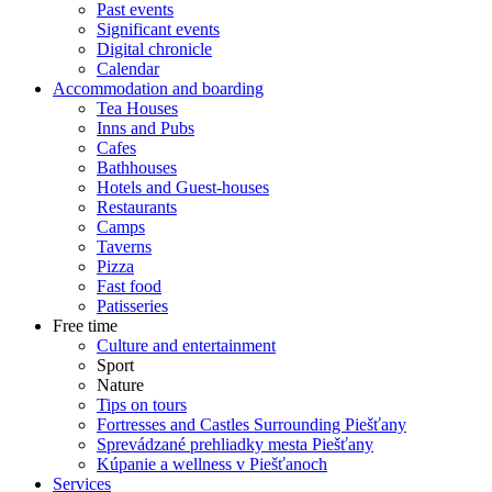
Past events
Significant events
Digital chronicle
Calendar
Accommodation and boarding
Tea Houses
Inns and Pubs
Cafes
Bathhouses
Hotels and Guest-houses
Restaurants
Camps
Taverns
Pizza
Fast food
Patisseries
Free time
Culture and entertainment
Sport
Nature
Tips on tours
Fortresses and Castles Surrounding Piešťany
Sprevádzané prehliadky mesta Piešťany
Kúpanie a wellness v Piešťanoch
Services