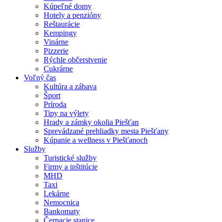
Kúpeľné domy
Hotely a penzióny
Reštaurácie
Kempingy
Vinárne
Pizzerie
Rýchle občerstvenie
Cukrárne
Voľný čas
Kultúra a zábava
Šport
Príroda
Tipy na výlety
Hrady a zámky okolia Piešťan
Sprevádzané prehliadky mesta Piešťany
Kúpanie a wellness v Piešťanoch
Služby
Turistické služby
Firmy a inštitúcie
MHD
Taxi
Lekárne
Nemocnica
Bankomaty
Čerpacie stanice