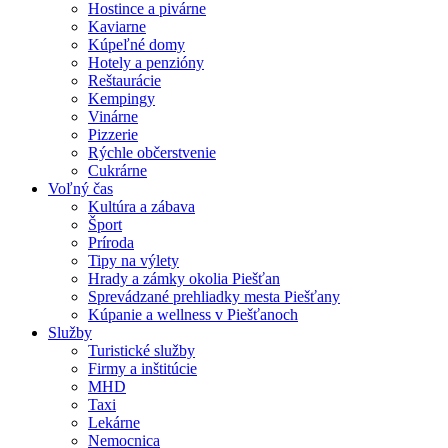
Hostince a pivárne
Kaviarne
Kúpeľné domy
Hotely a penzióny
Reštaurácie
Kempingy
Vinárne
Pizzerie
Rýchle občerstvenie
Cukrárne
Voľný čas
Kultúra a zábava
Šport
Príroda
Tipy na výlety
Hrady a zámky okolia Piešťan
Sprevádzané prehliadky mesta Piešťany
Kúpanie a wellness v Piešťanoch
Služby
Turistické služby
Firmy a inštitúcie
MHD
Taxi
Lekárne
Nemocnica