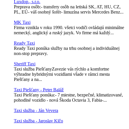
Luxdop., s.r.o.
Preprava osôb:- transfery osôb na letiská SK, AT, HU, CZ,
PL, EÚ- váš osobný šofér- limuzína servis Mercedes Benz...
MK Taxi
Firma vznikla v roku 1990. všetci vodiči ovládajú minimálne
nemecký, anglický a ruský jazyk. Vo firme má každý...
Ready Taxi
Ready Taxi ponúka služby na trhu osobnej a individuálnej
non-stop prepravy.
Sheriff Taxi
Taxi služba PiešťanyZavezie vás rýchlo a komfortne
výhradne hybridnými vozidlami všade v rámci mesta
Piešťany a na...
Taxi Piešťany - Peter Baláž
Taxi Piešťany ponúka:- 7 miestne, bezpečné, klimatizované,
pohodlné vozidlo - nová Škoda Octavia 3, Fabia-...
Taxi služba - Ján Vevera
Taxi služba - Jaroslav Klčo