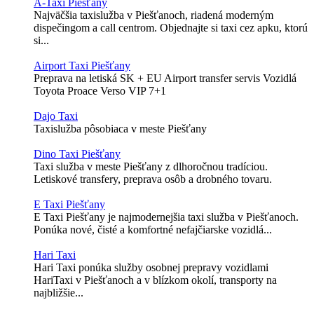
A-Taxi Piešťany
Najväčšia taxislužba v Piešťanoch, riadená moderným
dispečingom a call centrom. Objednajte si taxi cez apku, ktorú
si...
Airport Taxi Piešťany
Preprava na letiská SK + EU Airport transfer servis Vozidlá
Toyota Proace Verso VIP 7+1
Dajo Taxi
Taxislužba pôsobiaca v meste Piešťany
Dino Taxi Piešťany
Taxi služba v meste Piešťany z dlhoročnou tradíciou.
Letiskové transfery, preprava osôb a drobného tovaru.
E Taxi Piešťany
E Taxi Piešťany je najmodernejšia taxi služba v Piešťanoch.
Ponúka nové, čisté a komfortné nefajčiarske vozidlá...
Hari Taxi
Hari Taxi ponúka služby osobnej prepravy vozidlami
HariTaxi v Piešťanoch a v blízkom okolí, transporty na
najbližšie...