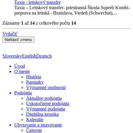
Taxia - letiskový transfer
Taxia – Letiskový transfer- priestranná Škoda Superb Kombi-
preprava na letiská - Bratislava, Viedeň (Schwechat),...
Záznamy
1
až
14
z celkového počtu
14
Vytlačiť
Slovensky
English
Deutsch
Úvod
O meste
História
Pamiatky
Významné osobnosti
Podujatia
Aktuálne podujatia
Uskutočnené podujatia
Významné podujatia
Digitálna kronika
Kalendár
Ubytovanie a stravovanie
Čajovne