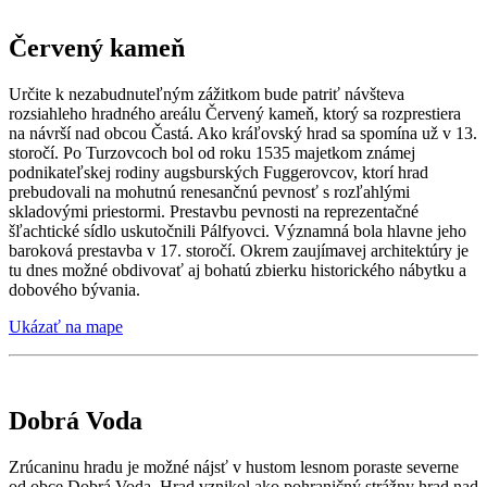
Červený kameň
Určite k nezabudnuteľným zážitkom bude patriť návšteva
rozsiahleho hradného areálu Červený kameň, ktorý sa rozprestiera
na návrší nad obcou Častá. Ako kráľovský hrad sa spomína už v 13.
storočí. Po Turzovcoch bol od roku 1535 majetkom známej
podnikateľskej rodiny augsburských Fuggerovcov, ktorí hrad
prebudovali na mohutnú renesančnú pevnosť s rozľahlými
skladovými priestormi. Prestavbu pevnosti na reprezentačné
šľachtické sídlo uskutočnili Pálfyovci. Významná bola hlavne jeho
baroková prestavba v 17. storočí. Okrem zaujímavej architektúry je
tu dnes možné obdivovať aj bohatú zbierku historického nábytku a
dobového bývania.
Ukázať na mape
Dobrá Voda
Zrúcaninu hradu je možné nájsť v hustom lesnom poraste severne
od obce Dobrá Voda. Hrad vznikol ako pohraničný strážny hrad nad