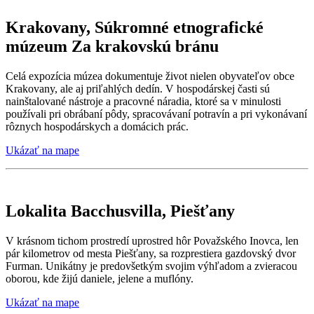
Krakovany, Súkromné etnografické
múzeum Za krakovskú bránu
Celá expozícia múzea dokumentuje život nielen obyvateľov obce
Krakovany, ale aj priľahlých dedín. V hospodárskej časti sú
nainštalované nástroje a pracovné náradia, ktoré sa v minulosti
používali pri obrábaní pôdy, spracovávaní potravín a pri vykonávaní
rôznych hospodárskych a domácich prác.
Ukázať na mape
Lokalita Bacchusvilla, Piešťany
V krásnom tichom prostredí uprostred hôr Považského Inovca, len
pár kilometrov od mesta Piešťany, sa rozprestiera gazdovský dvor
Furman. Unikátny je predovšetkým svojim výhľadom a zvieracou
oborou, kde žijú daniele, jelene a muflóny.
Ukázať na mape