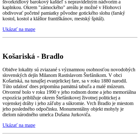
štvorkrídlový barokový kaštieľ s nepravidelným nádvorím a
kaplnkou. Okrem "zámockého" areálu je možné v Hlohovci
obdivovať početné pamiatky pôvodne gotického slohu (farský
kostol, kostol a kláštor františkánov, mestský špitál).
Ukázať na mape
Košariská - Bradlo
Obidve lokality sú zviazané s významnou osobnosťou novodobých
slovenských dejín Milanom Rastislavom Štefánikom. V obci
Košariská, na tunajšej evanjelickej fare, sa v roku 1880 narodil.
Túto udalosť dnes pripomína pamätná tabuľa a malé múzeum.
Otvorené bolo v roku 1990 v jeho rodnom dome a jeho memoriálna
expozícia približuje okrem Štefánikovej životnej politickej a
vojenskej dráhy i jeho záľuby a súkromie. Vrch Bradlo je miestom
jeho posledného odpočinku. Monumentálny objekt mohyly je
dielom národného umelca Dušana Jurkoviča.
Ukázať na mape