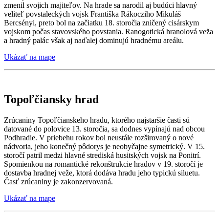
zmenil svojich majiteľov. Na hrade sa narodil aj budúci hlavný
veliteľ povstaleckých vojsk Františka Rákocziho Mikuláš
Bercsényi, preto bol na začiatku 18. storočia zničený cisárskym
vojskom počas stavovského povstania. Ranogotická hranolová veža
a hradný palác však aj naďalej dominujú hradnému areálu.
Ukázať na mape
Topoľčiansky hrad
Zrúcaniny Topoľčianskeho hradu, ktorého najstaršie časti sú
datované do polovice 13. storočia, sa dodnes vypínajú nad obcou
Podhradie. V priebehu rokov bol neustále rozširovaný o nové
nádvoria, jeho konečný pôdorys je neobyčajne symetrický. V 15.
storočí patril medzi hlavné strediská husitských vojsk na Ponitrí.
Spomienkou na romantické rekonštrukcie hradov v 19. storočí je
dostavba hradnej veže, ktorá dodáva hradu jeho typickú siluetu.
Časť zrúcaniny je zakonzervovaná.
Ukázať na mape