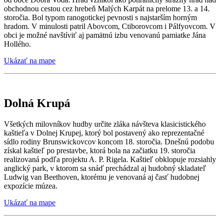
obchodnou cestou cez hrebeň Malých Karpát na prelome 13. a 14.
storočia. Bol typom ranogotickej pevnosti s najstarším horným
hradom. V minulosti patril Abovcom, Ctiborovcom i Pálfyovcom. V
obci je možné navštíviť aj pamätnú izbu venovanú pamiatke Jána
Hollého.
Ukázať na mape
Dolná Krupá
Všetkých milovníkov hudby určite zláka návšteva klasicistického
kaštieľa v Dolnej Krupej, ktorý bol postavený ako reprezentačné
sídlo rodiny Brunswickovcov koncom 18. storočia. Dnešnú podobu
získal kaštieľ po prestavbe, ktorá bola na začiatku 19. storočia
realizovaná podľa projektu A. P. Rigela. Kaštieľ obklopuje rozsiahly
anglický park, v ktorom sa snáď prechádzal aj hudobný skladateľ
Ludwig van Beethoven, ktorému je venovaná aj časť hudobnej
expozície múzea.
Ukázať na mape