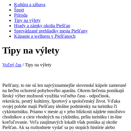
Kultúra a zábava
Šport
Príroda
Tipy na výlety
Hrady a zámky okolia Piešťan
Sprevádzané prehliadky mesta Piešťany
Kúpanie a wellness v Piešťanoch
Tipy na výlety
Voľný čas
/ Tipy na výlety
Piešťany, to nie sú len najvýznamnejšie slovenské kúpele zamerané
na liečbu ochorení pohybového aparátu. Okrem liečenia ponúkajú
široký výber možností využitia voľného času - odpočinok,
rekreáciu, pestrý kultúrny, športový a spoločenský život. Vďaka
svojej polohe majú Piešťany ideálne podmienky na turistiku či
cykloturistiku. Priamo v meste aj v jeho blízkosti nájdete množstvo
chodníkov a ciest vhodných na cyklistiku, pešiu turistiku i in-line
korčuľovanie. Veľa zaujímavých lokalít však ponúka aj okolie
Piešťan. Ak sa rozhodnete vydať sa po stopách histórie alebo