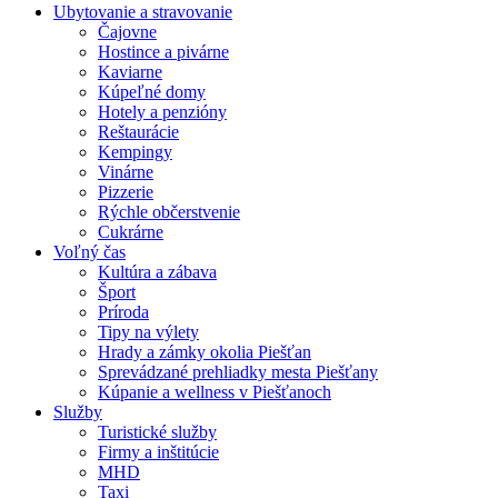
Ubytovanie a stravovanie
Čajovne
Hostince a pivárne
Kaviarne
Kúpeľné domy
Hotely a penzióny
Reštaurácie
Kempingy
Vinárne
Pizzerie
Rýchle občerstvenie
Cukrárne
Voľný čas
Kultúra a zábava
Šport
Príroda
Tipy na výlety
Hrady a zámky okolia Piešťan
Sprevádzané prehliadky mesta Piešťany
Kúpanie a wellness v Piešťanoch
Služby
Turistické služby
Firmy a inštitúcie
MHD
Taxi