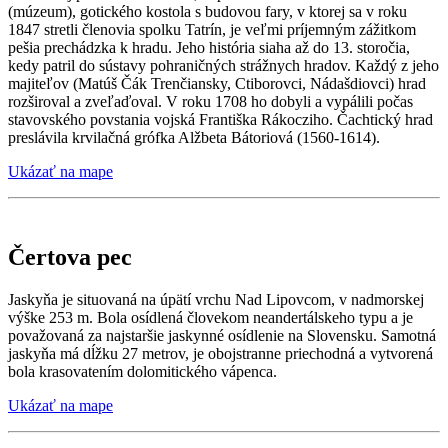
(múzeum), gotického kostola s budovou fary, v ktorej sa v roku
1847 stretli členovia spolku Tatrín, je veľmi príjemným zážitkom
pešia prechádzka k hradu. Jeho história siaha až do 13. storočia,
kedy patril do sústavy pohraničných strážnych hradov. Každý z jeho
majiteľov (Matúš Čák Trenčiansky, Ctiborovci, Nádašdiovci) hrad
rozširoval a zveľaďoval. V roku 1708 ho dobyli a vypálili počas
stavovského povstania vojská Františka Rákocziho. Čachtický hrad
preslávila krvilačná grófka Alžbeta Bátoriová (1560-1614).
Ukázať na mape
Čertova pec
Jaskyňa je situovaná na úpätí vrchu Nad Lipovcom, v nadmorskej
výške 253 m. Bola osídlená človekom neandertálskeho typu a je
považovaná za najstaršie jaskynné osídlenie na Slovensku. Samotná
jaskyňa má dĺžku 27 metrov, je obojstranne priechodná a vytvorená
bola krasovatením dolomitického vápenca.
Ukázať na mape