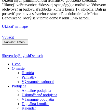
Okrem iných pamätihodností (románsko-gotického kostolíka,
"šikmej" veže zvonice, židovskej synagógy) je možné vo Vrbovom
obdivovať aj budovu šľachtickej kúrie z konca 17. storočia. Dali ju
postaviť predkovia slávneho cestovateľa a dobrodruha Mórica
Beňovského, ktorý sa v tomto dome v roku 1746 narodil.
Ukázať na mape
Vytlačiť
Slovensky
English
Deutsch
Úvod
O meste
História
Pamiatky
Významné osobnosti
Podujatia
Aktuálne podujatia
Uskutočnené podujatia
Významné podujatia
Digitálna kronika
Kalendár