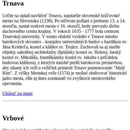
Trnava
Určite sa oplatí navštíviť Trnavu, najstaršie slovenské kráľovské
mesto na Slovensku (1238). Po ničivom požiari z prelomu 13. a 14.
storočia, nastal rozkvet mesta v 16. storočí, kedy prevzalo úlohu
duchovného centra krajiny. V rokoch 1635 - 1777 bola centrom
Trnavskej univerzity. V tomto období vyrástlo v Trnave mnoho
barokových skvostov - komplex univerzitných budov s bazilikou sv.
Jána Krstiteľa, kostol a kláštor sv. Trojice. Zachovali sa aj staršie
objekty sakrálnej architektúry (špitálsky kostol sv. Heleny, farský
kostol sv. Mikuláša, františkánsky kostol sv. Jakuba s priľahlou
budovou kláštora), z ktorých mnohé prešli barokovou prestavbou,
aby siluety ich veží a vežičiek priniesli Trnave pomenovanie "Malý
Rím". Z výšky Mestskej veže (1574) je možné obdivovať historické
jadro mesta, ešte aj dnes zomknuté vo zvyškoch stredovekého
opevnenia.
Ukázať na mape
Vrbové