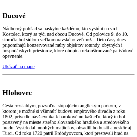
Ducové
Nádherný pohľad sa naskytne každému, kto vystúpi na vrch
Kostolec, ktorý sa týči nad obcou Ducové. Od polovice 9. do 10.
storočia bol sídlom veľkomoravského veľmoža. Tieto časy dnes
pripomínajú konzervované múry objektov rotundy, obytných i
hospodárskych priestorov, ktoré obopína rekonštruované palisádové
opevnenie.
Ukázať na mape
Hlohovec
Cesta rozsiahlym, pozvoľna stúpajúcim anglickým parkom, v
ktorom je možné si všimnúť budovu empírového divadla z roku
1802, privedie návštevníka k barokovému kaštieľu, ktorý tu bol
postavený na mieste starého slovanského hradiska a stredovekého
hradu. Vystriedal mnohých majiteľov, obsadili ho husiti a neskôr aj
Turci. Od roku 1720 patril Erdödyovcom, ktorí prestavali hrad na