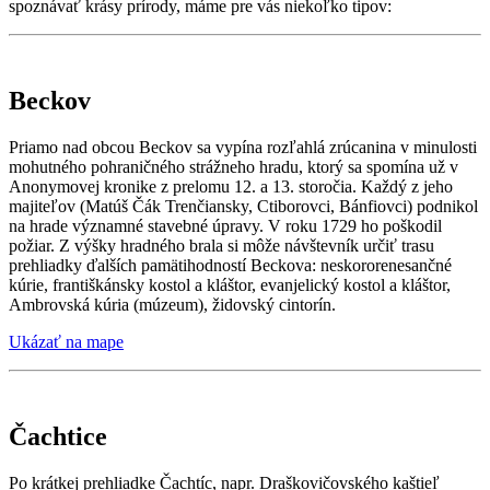
spoznávať krásy prírody, máme pre vás niekoľko tipov:
Beckov
Priamo nad obcou Beckov sa vypína rozľahlá zrúcanina v minulosti
mohutného pohraničného strážneho hradu, ktorý sa spomína už v
Anonymovej kronike z prelomu 12. a 13. storočia. Každý z jeho
majiteľov (Matúš Čák Trenčiansky, Ctiborovci, Bánfiovci) podnikol
na hrade významné stavebné úpravy. V roku 1729 ho poškodil
požiar. Z výšky hradného brala si môže návštevník určiť trasu
prehliadky ďalších pamätihodností Beckova: neskororenesančné
kúrie, františkánsky kostol a kláštor, evanjelický kostol a kláštor,
Ambrovská kúria (múzeum), židovský cintorín.
Ukázať na mape
Čachtice
Po krátkej prehliadke Čachtíc, napr. Draškovičovského kaštieľ