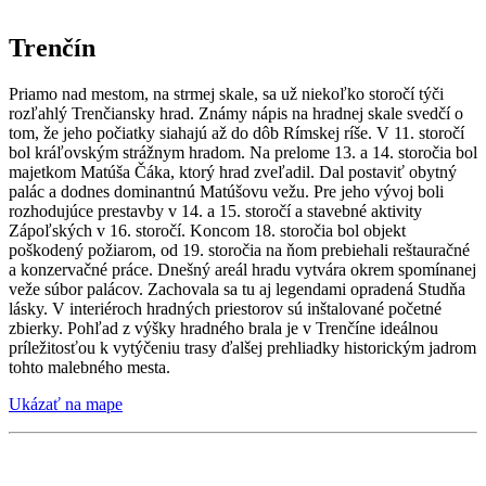
Trenčín
Priamo nad mestom, na strmej skale, sa už niekoľko storočí týči
rozľahlý Trenčiansky hrad. Známy nápis na hradnej skale svedčí o
tom, že jeho počiatky siahajú až do dôb Rímskej ríše. V 11. storočí
bol kráľovským strážnym hradom. Na prelome 13. a 14. storočia bol
majetkom Matúša Čáka, ktorý hrad zveľadil. Dal postaviť obytný
palác a dodnes dominantnú Matúšovu vežu. Pre jeho vývoj boli
rozhodujúce prestavby v 14. a 15. storočí a stavebné aktivity
Zápoľských v 16. storočí. Koncom 18. storočia bol objekt
poškodený požiarom, od 19. storočia na ňom prebiehali reštauračné
a konzervačné práce. Dnešný areál hradu vytvára okrem spomínanej
veže súbor palácov. Zachovala sa tu aj legendami opradená Studňa
lásky. V interiéroch hradných priestorov sú inštalované početné
zbierky. Pohľad z výšky hradného brala je v Trenčíne ideálnou
príležitosťou k vytýčeniu trasy ďalšej prehliadky historickým jadrom
tohto malebného mesta.
Ukázať na mape