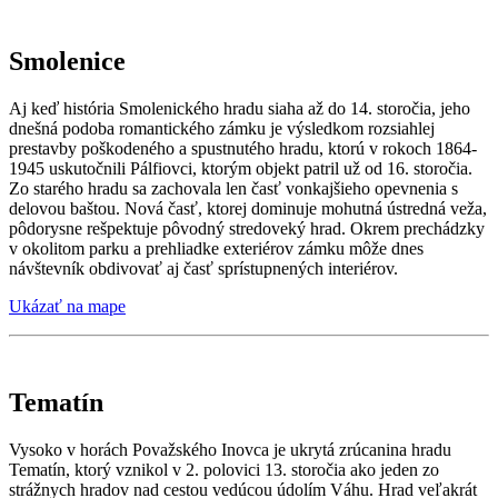
Smolenice
Aj keď história Smolenického hradu siaha až do 14. storočia, jeho
dnešná podoba romantického zámku je výsledkom rozsiahlej
prestavby poškodeného a spustnutého hradu, ktorú v rokoch 1864-
1945 uskutočnili Pálfiovci, ktorým objekt patril už od 16. storočia.
Zo starého hradu sa zachovala len časť vonkajšieho opevnenia s
delovou baštou. Nová časť, ktorej dominuje mohutná ústredná veža,
pôdorysne rešpektuje pôvodný stredoveký hrad. Okrem prechádzky
v okolitom parku a prehliadke exteriérov zámku môže dnes
návštevník obdivovať aj časť sprístupnených interiérov.
Ukázať na mape
Tematín
Vysoko v horách Považského Inovca je ukrytá zrúcanina hradu
Tematín, ktorý vznikol v 2. polovici 13. storočia ako jeden zo
strážnych hradov nad cestou vedúcou údolím Váhu. Hrad veľakrát