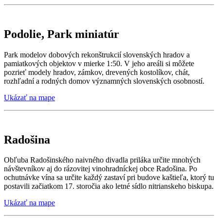
Podolie, Park miniatúr
Park modelov dobových rekonštrukcií slovenských hradov a
pamiatkových objektov v mierke 1:50. V jeho areáli si môžete
pozrieť modely hradov, zámkov, drevených kostolíkov, chát,
rozhľadní a rodných domov významných slovenských osobností.
Ukázať na mape
Radošina
Obľuba Radošinského naivného divadla priláka určite mnohých
návštevníkov aj do rázovitej vinohradníckej obce Radošina. Po
ochutnávke vína sa určite každý zastaví pri budove kaštieľa, ktorý tu
postavili začiatkom 17. storočia ako letné sídlo nitrianskeho biskupa.
Ukázať na mape