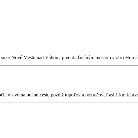
, smer Nové Mesto nad Váhom, pred diaľničným mostom v obci Horná 
čiť vľavo na poľnú cestu pozdĺž topoľov a pokračovať asi 1 km k prv