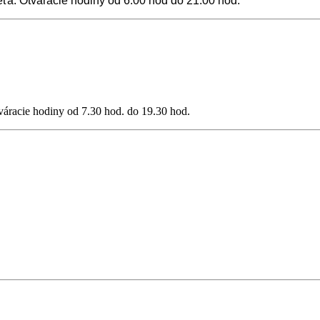
ieťa. Otváracie hodiny od 6.00 hod do 21.00 hod.
váracie hodiny od 7.30 hod. do 19.30 hod.