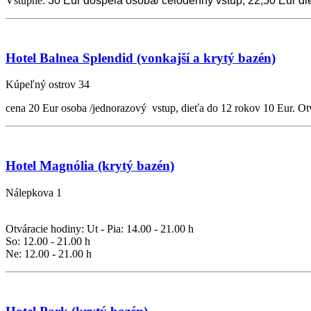
Vstupné:
30 Eur dospelá osoba/
celodenný vstup
, 22,50 Eur d
Hotel Balnea Splendid
(vonkajší a krytý bazén)
Kúpeľný ostrov 34
cena 20 Eur osoba /jednorazový vstup, dieťa do 12 rokov 10 Eur. Ot
Hotel Magnólia
(krytý bazén)
Nálepkova 1
Otváracie hodiny: Ut - Pia: 14.00 - 21.00 h
So: 12.00 - 21.00 h
Ne: 12.00 - 21.00 h