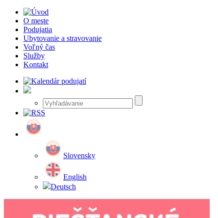
O meste
Podujatia
Ubytovanie a stravovanie
Voľný čas
Služby
Kontakt
Slovensky
English
Deutsch