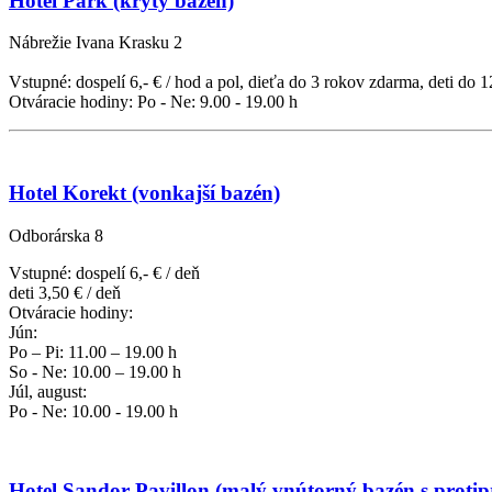
Hotel Park
(krytý bazén)
Nábrežie Ivana Krasku 2
Vstupné: dospelí 6,- € / hod a pol, dieťa do 3 rokov zdarma, deti do 1
Otváracie hodiny: Po - Ne: 9.00 - 19.00 h
Hotel Korekt
(vonkajší bazén)
Odborárska 8
Vstupné: dospelí 6,- € / deň
deti 3,50 € / deň
Otváracie hodiny:
Jún:
Po – Pi: 11.00 – 19.00 h
So - Ne: 10.00 – 19.00 h
Júl, august:
Po - Ne: 10.00 - 19.00 h
Hotel Sandor Pavillon
(malý vnútorný bazén s proti