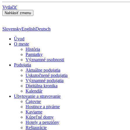
Vytlačiť
Slovensky
English
Deutsch
Úvod
O meste
História
Pamiatky
Významné osobnosti
Podujatia
Aktuálne podujatia
Uskutočnené podujatia
Významné podujatia
Digitálna kronika
Kalendár
Ubytovanie a stravovanie
Čajovne
Hostince a pivárne
Kaviarne
Kúpeľné domy
Hotely a penzióny
Reštaurácie