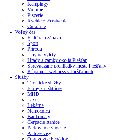
Kempingy
Vinárne
Pizzerie
Rýchle občerstvenie
Cukrárne
Voľný čas
Kultúra a zábava
Šport
Príroda
Tipy na výlety
Hrady a zámky okolia Piešťan
Sprevádzané prehliadky mesta Piešťany
Kúpanie a wellness v Piešťanoch
Služby
Turistické služby
Firmy a inštitúcie
MHD
Taxi
Lekárne
Nemocnica
Bankomaty
Čerpacie stanice
Parkovanie v meste
Autoservisy
Opravovne bicyklov