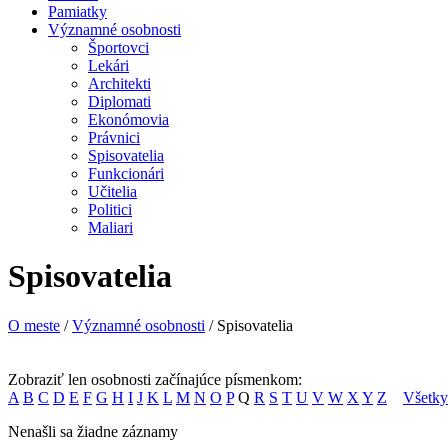
Pamiatky
Významné osobnosti
Športovci
Lekári
Architekti
Diplomati
Ekonómovia
Právnici
Spisovatelia
Funkcionári
Učitelia
Politici
Maliari
Spisovatelia
O meste
/
Významné osobnosti
/ Spisovatelia
Zobraziť len osobnosti začínajúce písmenkom:
A
B
C
D
E
F
G
H
I
J
K
L
M
N
O
P
Q
R
S
T
U
V
W
X
Y
Z
Všetky
Nenašli sa žiadne záznamy