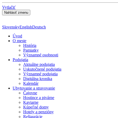
Vytlačiť
Slovensky
English
Deutsch
Úvod
O meste
História
Pamiatky
Významné osobnosti
Podujatia
Aktuálne podujatia
Uskutočnené podujatia
Významné podujatia
Digitálna kronika
Kalendár
Ubytovanie a stravovanie
Čajovne
Hostince a pivárne
Kaviarne
Kúpeľné domy
Hotely a penzióny
Reštaurácie