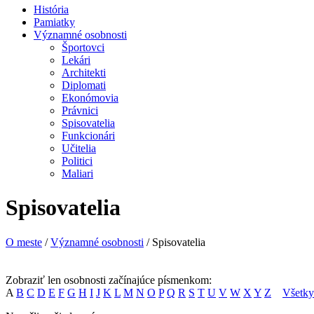
História
Pamiatky
Významné osobnosti
Športovci
Lekári
Architekti
Diplomati
Ekonómovia
Právnici
Spisovatelia
Funkcionári
Učitelia
Politici
Maliari
Spisovatelia
O meste
/
Významné osobnosti
/ Spisovatelia
Zobraziť len osobnosti začínajúce písmenkom:
A
B
C
D
E
F
G
H
I
J
K
L
M
N
O
P
Q
R
S
T
U
V
W
X
Y
Z
Všetky