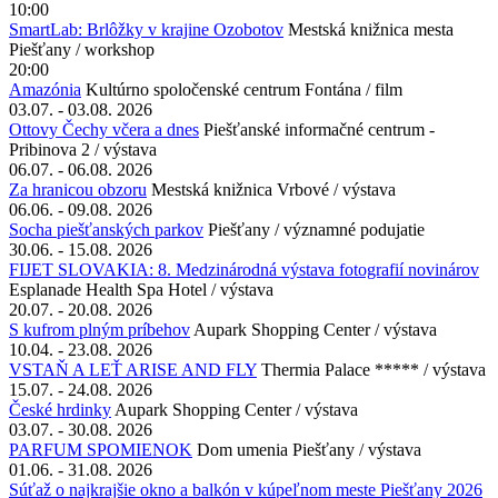
10:00
SmartLab: Brlôžky v krajine Ozobotov
Mestská knižnica mesta
Piešťany / workshop
20:00
Amazónia
Kultúrno spoločenské centrum Fontána / film
03.07. - 03.08. 2026
Ottovy Čechy včera a dnes
Piešťanské informačné centrum -
Pribinova 2 / výstava
06.07. - 06.08. 2026
Za hranicou obzoru
Mestská knižnica Vrbové / výstava
06.06. - 09.08. 2026
Socha piešťanských parkov
Piešťany / významné podujatie
30.06. - 15.08. 2026
FIJET SLOVAKIA: 8. Medzinárodná výstava fotografií novinárov
Esplanade Health Spa Hotel / výstava
20.07. - 20.08. 2026
S kufrom plným príbehov
Aupark Shopping Center / výstava
10.04. - 23.08. 2026
VSTAŇ A LEŤ ARISE AND FLY
Thermia Palace ***** / výstava
15.07. - 24.08. 2026
České hrdinky
Aupark Shopping Center / výstava
03.07. - 30.08. 2026
PARFUM SPOMIENOK
Dom umenia Piešťany / výstava