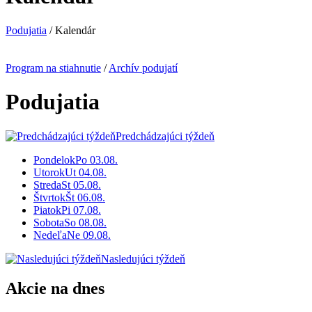
Kalendár
Podujatia
/ Kalendár
Program na stiahnutie
/
Archív podujatí
Podujatia
Predchádzajúci týždeň
Pondelok
Po
03.08.
Utorok
Ut
04.08.
Streda
St
05.08.
Štvrtok
Št
06.08.
Piatok
Pi
07.08.
Sobota
So
08.08.
Nedeľa
Ne
09.08.
Nasledujúci týždeň
Akcie na dnes