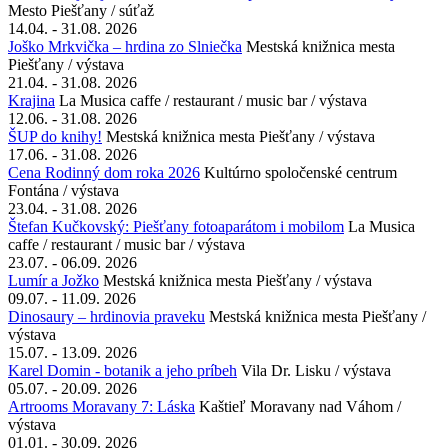
01.06. - 31.08. 2026
Súťaž o najkrajšie okno a balkón v kúpeľnom meste Piešťany 2026
Mesto Piešťany / súťaž
14.04. - 31.08. 2026
Joško Mrkvička – hrdina zo Slniečka
Mestská knižnica mesta
Piešťany / výstava
21.04. - 31.08. 2026
Krajina
La Musica caffe / restaurant / music bar / výstava
12.06. - 31.08. 2026
ŠUP do knihy!
Mestská knižnica mesta Piešťany / výstava
17.06. - 31.08. 2026
Cena Rodinný dom roka 2026
Kultúrno spoločenské centrum
Fontána / výstava
23.04. - 31.08. 2026
Štefan Kučkovský: Piešťany fotoaparátom i mobilom
La Musica
caffe / restaurant / music bar / výstava
23.07. - 06.09. 2026
Lumír a Jožko
Mestská knižnica mesta Piešťany / výstava
09.07. - 11.09. 2026
Dinosaury – hrdinovia praveku
Mestská knižnica mesta Piešťany /
výstava
15.07. - 13.09. 2026
Karel Domin - botanik a jeho príbeh
Vila Dr. Lisku / výstava
05.07. - 20.09. 2026
Artrooms Moravany 7: Láska
Kaštieľ Moravany nad Váhom /