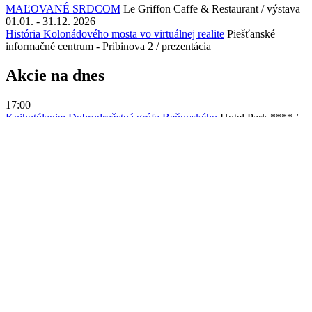
výstava
01.01. - 30.09. 2026
MAĽOVANÉ SRDCOM
Le Griffon Caffe & Restaurant / výstava
01.01. - 31.12. 2026
História Kolonádového mosta vo virtuálnej realite
Piešťanské
informačné centrum - Pribinova 2 / prezentácia
Akcie na dnes
17:00
Knihotúlanie: Dobrodružstvá grófa Beňovského
Hotel Park **** /
podpora čitania, pre deti
06.07. - 06.08. 2026
Za hranicou obzoru
Mestská knižnica Vrbové / výstava
06.06. - 09.08. 2026
Socha piešťanských parkov
Piešťany / významné podujatie
30.06. - 15.08. 2026
FIJET SLOVAKIA: 8. Medzinárodná výstava fotografií novinárov
Esplanade Health Spa Hotel / výstava
20.07. - 20.08. 2026
S kufrom plným príbehov
Aupark Shopping Center / výstava
10.04. - 23.08. 2026
VSTAŇ A LEŤ ARISE AND FLY
Thermia Palace ***** / výstava
15.07. - 24.08. 2026
České hrdinky
Aupark Shopping Center / výstava