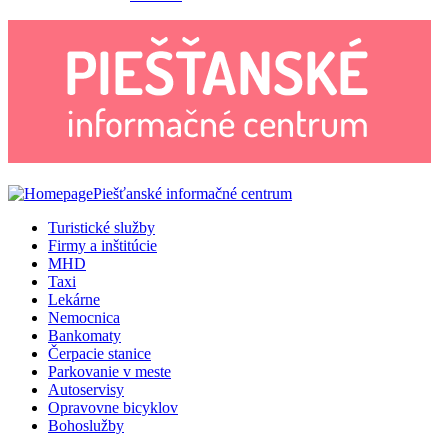
Piešťanské informačné centrum
Turistické služby
Firmy a inštitúcie
MHD
Taxi
Lekárne
Nemocnica
Bankomaty
Čerpacie stanice
Parkovanie v meste
Autoservisy
Opravovne bicyklov
Bohoslužby