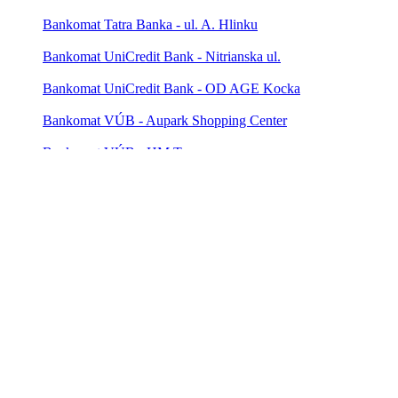
Bankomat Tatra Banka - ul. A. Hlinku
Bankomat UniCredit Bank - Nitrianska ul.
Bankomat UniCredit Bank - OD AGE Kocka
Bankomat VÚB - Aupark Shopping Center
Bankomat VÚB - HM Tesco
Bankomat VÚB - Námestie Slobody
Bankomat VÚB - OD Kocka
Bankomat VÚB - Poštová ul.
Bankomat VÚB - PT Univerzál
Poštomat Poštová banka - Pošta 1
Poštomat Poštová banka - Pošta 4
Poštomat Poštová banka - Pošta 5