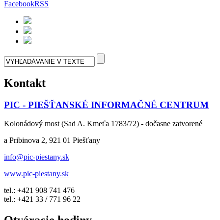
Facebook
RSS
Kontakt
PIC - PIEŠŤANSKÉ INFORMAČNÉ CENTRUM
Kolonádový most (Sad A. Kmeťa 1783/72) - dočasne zatvorené
a Pribinova 2, 921 01 Piešťany
info@pic-piestany.sk
www.pic-piestany.sk
tel.: +421 908 741 476
tel.: +421 33 / 771 96 22