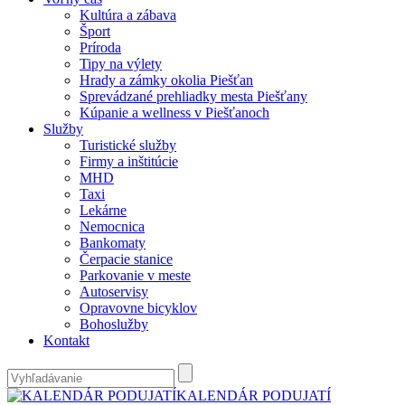
Kultúra a zábava
Šport
Príroda
Tipy na výlety
Hrady a zámky okolia Piešťan
Sprevádzané prehliadky mesta Piešťany
Kúpanie a wellness v Piešťanoch
Služby
Turistické služby
Firmy a inštitúcie
MHD
Taxi
Lekárne
Nemocnica
Bankomaty
Čerpacie stanice
Parkovanie v meste
Autoservisy
Opravovne bicyklov
Bohoslužby
Kontakt
KALENDÁR PODUJATÍ