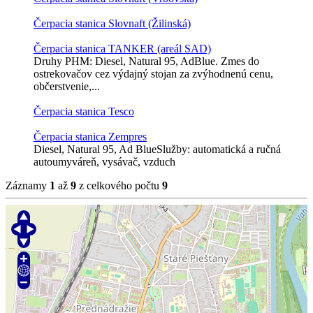
Čerpacia stanica Slovnaft (Žilinská)
Čerpacia stanica TANKER (areál SAD)
Druhy PHM: Diesel, Natural 95, AdBlue. Zmes do
ostrekovačov cez výdajný stojan za zvýhodnenú cenu,
občerstvenie,...
Čerpacia stanica Tesco
Čerpacia stanica Zempres
Diesel, Natural 95, Ad BlueSlužby: automatická a ručná
autoumyváreň, vysávač, vzduch
Záznamy
1
až
9
z celkového počtu
9