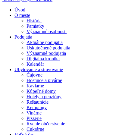
Úvod
O meste
História
Pamiatky
Významné osobnosti
Podujatia
Aktuálne podujatia
Uskutočnené podujatia
Významné podujatia
Digitálna kronika
Kalendár
Ubytovanie a stravovanie
Čajovne
Hostince a pivárne
Kaviarne
Kúpeľné domy
Hotely a penzióny
Reštaurácie
Kempingy
Vinárne
Pizzerie
Rýchle občerstvenie
Cukrárne
Voľný čas