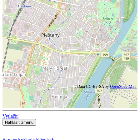
Data CC-By-SA by
OpenStreetMap
Vytlačiť
Slovensky
English
Deutsch