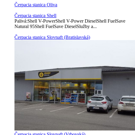
Čerpacia stanica Oliva
Čerpacia stanica Shell
Palivá:Shell V-PowerShell V-Power DieselShell FuelSave
Natural 95Shell FuelSave DieselSlužby a...
Čerpacia stanica Slovnaft (Bratislavská)
Čerpacia stanica Slovnaft (Vrbovská)