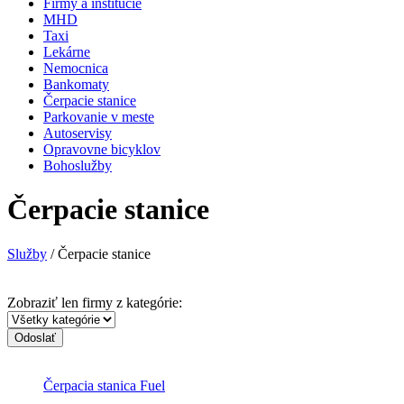
Firmy a inštitúcie
MHD
Taxi
Lekárne
Nemocnica
Bankomaty
Čerpacie stanice
Parkovanie v meste
Autoservisy
Opravovne bicyklov
Bohoslužby
Čerpacie stanice
Služby
/ Čerpacie stanice
Zobraziť len firmy z kategórie:
Odoslať
Čerpacia stanica Fuel