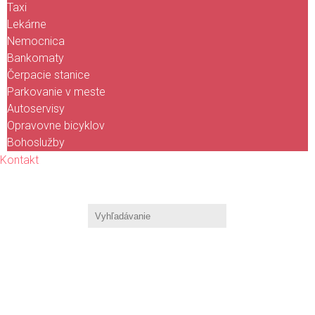
Taxi
Lekárne
Nemocnica
Bankomaty
Čerpacie stanice
Parkovanie v meste
Autoservisy
Opravovne bicyklov
Bohoslužby
Kontakt
KALENDÁR
PODUJATÍ