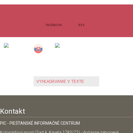
FACEBOOK
RSS
Kontakt
PIC - PIEŠŤANSKÉ INFORMAČNÉ CENTRUM
Kolonádový most (Sad A. Kmeťa 1783/72) - dočasne zatvorené