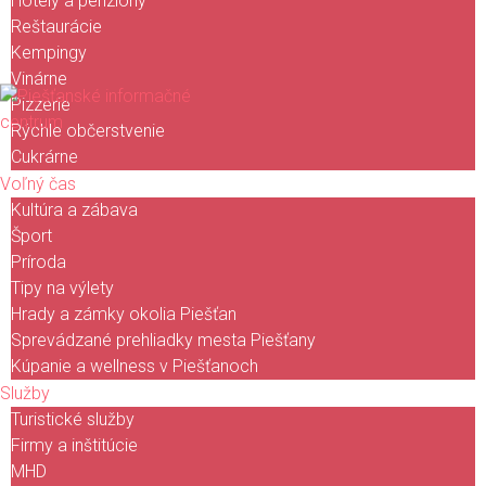
Hotely a penzióny
Reštaurácie
Kempingy
Vinárne
Pizzerie
Rýchle občerstvenie
Cukrárne
Voľný čas
Kultúra a zábava
Šport
Príroda
Tipy na výlety
Hrady a zámky okolia Piešťan
Sprevádzané prehliadky mesta Piešťany
Kúpanie a wellness v Piešťanoch
Služby
Turistické služby
Firmy a inštitúcie
MHD