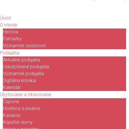
Úvod
O meste
História
Pamiatky
Významné osobnosti
Podujatia
Aktuálne podujatia
Uskutočnené podujatia
Významné podujatia
Digitálna kronika
Kalendár
Ubytovanie a stravovanie
Čajovne
Hostince a pivárne
Kaviarne
Kúpeľné domy