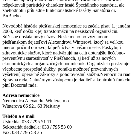
rešpektovali puristický charakter fasád Špeciálneho sanatória, ale
znehodnotili príkladné funkcionalistické fasády Sanatória dr.
Brežného.
Novodobá história piešťanskej nemocnice sa začala písať 1. januára
2003, keď došlo k jej transformácii na neziskovú organizáciu.
Súčasne dostala nový názov. Nesie meno po významom
piešťanskom dejateľovi Alexandrovi Winterovi, ktorý sa veľkou
mierou pričinil o rozvoj kúpeľníctva v našom meste. Poskytujú
zdravotnícke služby, ktoré nadväzujú na celú doterajšiu liečebno-
preventívnu starostlivosť v Piešťanoch, aj keď už za nových
ekonomických a organizačných podmienok. Organizácia poskytuje
všeobecne prospešné služby, ponúka možnosť preventívnych
vyšetrení, operačné zákroky a pohotovostnú službu.Nemocnicu riadi
Správna rada, štatutárnym zástupcom je riaditeľ a kontrolnú funkciu
plní Dozorná rada.
Adresa nemocnice
Nemocnica Alexandra Wintera, n.o.
Winterova 66 921 63 Piešťany
Telefón a e-mail
Ústredňa: 033 / 795 51 11
Sekretariát riaditeľa: 033 / 795 53 00
Fax: 033 / 795 53 35