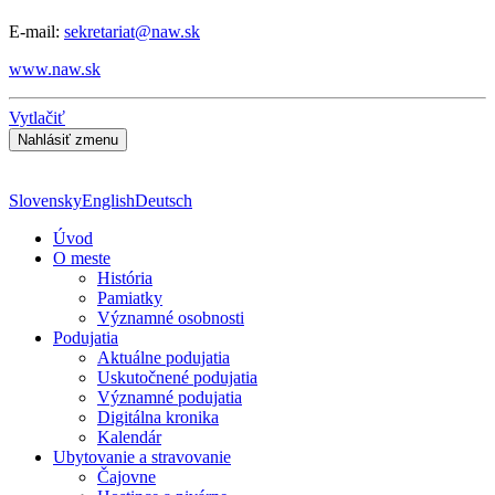
E-mail:
sekretariat@naw.sk
www.naw.sk
Vytlačiť
Slovensky
English
Deutsch
Úvod
O meste
História
Pamiatky
Významné osobnosti
Podujatia
Aktuálne podujatia
Uskutočnené podujatia
Významné podujatia
Digitálna kronika
Kalendár
Ubytovanie a stravovanie
Čajovne