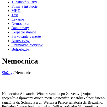
Turistické služby
Firmy a inštitúcie
MHD
Taxi
Lekárne
Nemocnica
Bankomaty
Čerpacie stanice
Parkovanie v meste
Autoservisy
Opravovne bicyklov
Bohoslužby
Nemocnica
Služby
/ Nemocnica
Nemocnica Alexandra Wintera vznikla po 2. svetovej vojne
spojením a úpravami dvoch medzivojnových sanatórií - Špeciálneho
sanatória dr. Schmidta a dr. Weisza a Palace sanatória dr. Brežného.
Posledné úpravy budov sa uskutočnili na začiatku 21. storočia a