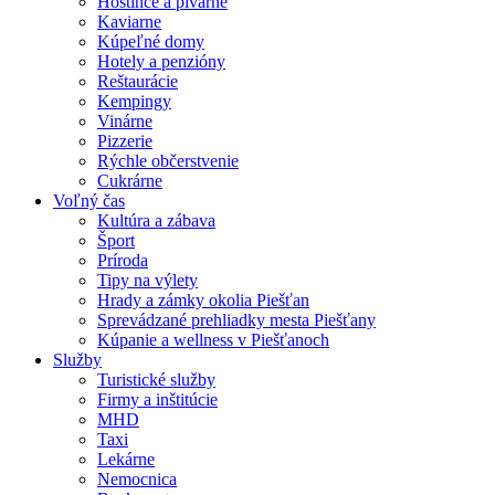
Hostince a pivárne
Kaviarne
Kúpeľné domy
Hotely a penzióny
Reštaurácie
Kempingy
Vinárne
Pizzerie
Rýchle občerstvenie
Cukrárne
Voľný čas
Kultúra a zábava
Šport
Príroda
Tipy na výlety
Hrady a zámky okolia Piešťan
Sprevádzané prehliadky mesta Piešťany
Kúpanie a wellness v Piešťanoch
Služby
Turistické služby
Firmy a inštitúcie
MHD
Taxi
Lekárne
Nemocnica