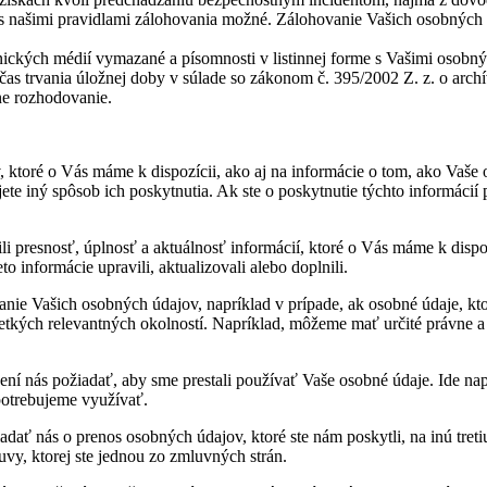
e s našimi pravidlami zálohovania možné. Zálohovanie Vašich osobnýc
nických médií vymazané a písomnosti v listinnej forme s Vašimi osobn
čas trvania úložnej doby v súlade so zákonom č. 395/2002 Z. z. o archí
ne rozhodovanie.
, ktoré o Vás máme k dispozícii, ako aj na informácie o tom, ako Va
ete iný spôsob ich poskytnutia. Ak ste o poskytnutie týchto informáci
i presnosť, úplnosť a aktuálnosť informácií, ktoré o Vás máme k dispoz
o informácie upravili, aktualizovali alebo doplnili.
ie Vašich osobných údajov, napríklad v prípade, ak osobné údaje, kto
šetkých relevantných okolností. Napríklad, môžeme mať určité právne 
není nás požiadať, aby sme prestali používať Vaše osobné údaje. Ide nap
potrebujeme využívať.
adať nás o prenos osobných údajov, ktoré ste nám poskytli, na inú tre
vy, ktorej ste jednou zo zmluvných strán.