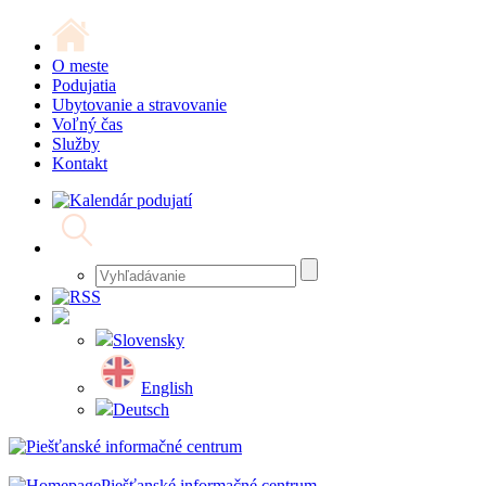
O meste
Podujatia
Ubytovanie a stravovanie
Voľný čas
Služby
Kontakt
Slovensky
English
Deutsch
Piešťanské informačné centrum