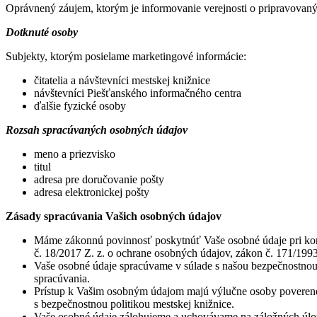
Oprávnený záujem, ktorým je informovanie verejnosti o pripravovanýc
Dotknuté osoby
Subjekty, ktorým posielame marketingové informácie:
čitatelia a návštevníci mestskej knižnice
návštevníci Piešťanského informačného centra
ďalšie fyzické osoby
Rozsah spracúvaných osobných údajov
meno a priezvisko
titul
adresa pre doručovanie pošty
adresa elektronickej pošty
Zásady spracúvania Vašich osobných údajov
Máme zákonnú povinnosť poskytnúť Vaše osobné údaje pri kontro
č. 18/2017 Z. z. o ochrane osobných údajov, zákon č. 171/1993 
Vaše osobné údaje spracúvame v súlade s našou bezpečnostnou p
spracúvania.
Prístup k Vašim osobným údajom majú výlučne osoby poverené 
s bezpečnostnou politikou mestskej knižnice.
Vaše osobné údaje zálohujeme a uchovávame na záložných úlož