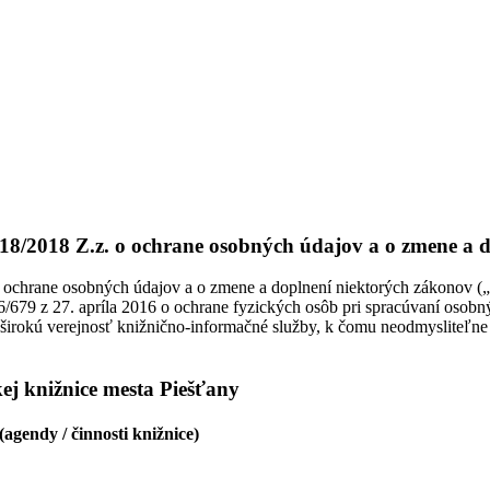
18/2018 Z.z. o ochrane osobných údajov a o zmene a 
 ochrane osobných údajov a o zmene a doplnení niektorých zákonov („zá
/679 z 27. apríla 2016 o ochrane fyzických osôb pri spracúvaní osob
e širokú verejnosť knižnično-informačné služby, k čomu neodmysliteľn
j knižnice mesta Piešťany
agendy / činnosti knižnice)