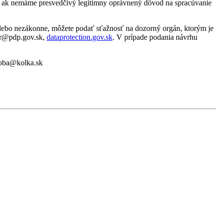
e, ak nemáme presvedčivý legitímny oprávnený dôvod na spracúvanie
lebo nezákonne, môžete podať sťažnosť na dozorný orgán, ktorým je
zor@pdp.gov.sk,
dataprotection.gov.sk
. V prípade podania návrhu
soba@kolka.sk