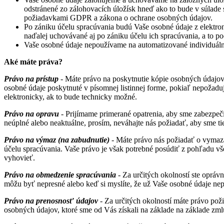
odstránené zo zálohovacích úložísk hneď ako to bude v súlad
požiadavkami GDPR a zákona o ochrane osobných údajov.
Po zániku účelu spracúvania budú Vaše osobné údaje z elektro
naďalej uchovávané aj po zániku účelu ich spracúvania, a to po
Vaše osobné údaje nepoužívame na automatizované individuál
Aké máte práva?
Právo na prístup
- Máte právo na poskytnutie kópie osobných údajov
osobné údaje poskytnuté v písomnej listinnej forme, pokiaľ nepožaduj
elektronicky, ak to bude technicky možné.
Právo na opravu
- Prijímame primerané opatrenia, aby sme zabezpečil
neúplné alebo neaktuálne, prosím, neváhajte nás požiadať, aby sme tiet
Právo na výmaz (na zabudnutie)
- Máte právo nás požiadať o vymazan
účelu spracúvania. Vaše právo je však potrebné posúdiť z pohľadu v
vyhovieť.
Právo na obmedzenie spracúvania
- Za určitých okolností ste opráv
môžu byť nepresné alebo keď si myslíte, že už Vaše osobné údaje ne
Právo na prenosnosť údajov
- Za určitých okolností máte právo poži
osobných údajov, ktoré sme od Vás získali na základe na základe zmlu