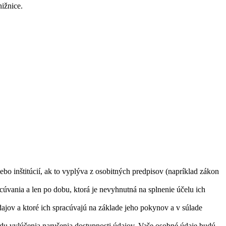
ižnice.
o inštitúcií, ak to vyplýva z osobitných predpisov (napríklad zákon
úvania a len po dobu, ktorá je nevyhnutná na splnenie účelu ich
jov a ktoré ich spracúvajú na základe jeho pokynov a v súlade
u vylúčenia narušenia dostupnosti údajov. Vaše osobné údaje budú