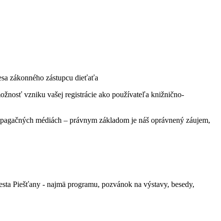
dresa zákonného zástupcu dieťaťa
žnosť vzniku vašej registrácie ako používateľa knižnično-
propagačných médiách – právnym základom je náš oprávnený záujem,
 mesta Piešťany - najmä programu, pozvánok na výstavy, besedy,