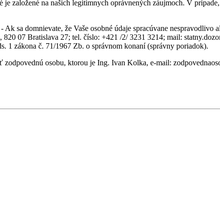
ré je založené na našich legitímnych oprávnených záujmoch. V prípad
- Ak sa domnievate, že Vaše osobné údaje spracúvane nespravodlivo a
820 07 Bratislava 27; tel. číslo: +421 /2/ 3231 3214; mail: statny.do
ods. 1 zákona č. 71/1967 Zb. o správnom konaní (správny poriadok).
iť zodpovednú osobu, ktorou je Ing. Ivan Kolka, e-mail: zodpovednao