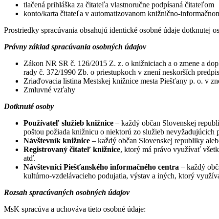
tlačená prihláška za čitateľa vlastnoručne podpísaná čitateľom
konto/karta čitateľa v automatizovanom knižnično-informačno
Prostriedky spracúvania obsahujú identické osobné údaje dotknutej os
Právny základ spracúvania osobných údajov
Zákon NR SR č. 126/2015 Z. z. o knižniciach a o zmene a dopl
rady č. 372/1990 Zb. o priestupkoch v znení neskorších predpi
Zriaďovacia listina Mestskej knižnice mesta Piešťany p. o. v 
Zmluvné vzťahy
Dotknuté osoby
Používateľ služieb knižnice
– každý občan Slovenskej republiky
poštou požiada knižnicu o niektorú zo služieb nevyžadujúcich 
Návštevník knižnice
– každý občan Slovenskej republiky alebo 
Registrovaný čitateľ knižnice
, ktorý má právo využívať všetky
atď.
Návštevníci Piešťanského informačného centra
– každý obča
kultúrno-vzdelávacieho podujatia, výstav a iných, ktorý využíva
Rozsah spracúvaných osobných údajov
MsK spracúva a uchováva tieto osobné údaje: