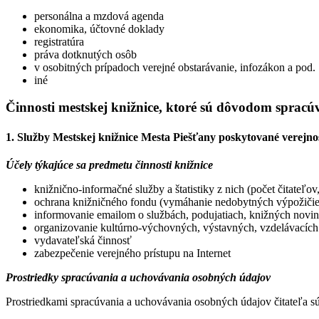
personálna a mzdová agenda
ekonomika, účtovné doklady
registratúra
práva dotknutých osôb
v osobitných prípadoch verejné obstarávanie, infozákon a pod.
iné
Činnosti mestskej knižnice, ktoré sú dôvodom sprac
1. Služby Mestskej knižnice Mesta Piešťany poskytované verejno
Účely týkajúce sa predmetu činnosti knižnice
knižnično-informačné služby a štatistiky z nich (počet čitateľov
ochrana knižničného fondu (vymáhanie nedobytných výpožičiek
informovanie emailom o službách, podujatiach, knižných novi
organizovanie kultúrno-výchovných, výstavných, vzdelávacích
vydavateľská činnosť
zabezpečenie verejného prístupu na Internet
Prostriedky spracúvania a uchovávania osobných údajov
Prostriedkami spracúvania a uchovávania osobných údajov čitateľa sú