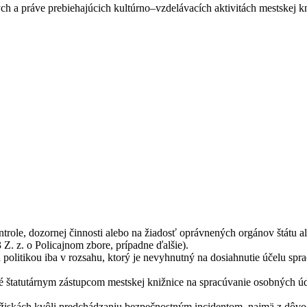
h a práve prebiehajúcich kultúrno–vzdelávacích aktivitách mestskej kn
le, dozornej činnosti alebo na žiadosť oprávnených orgánov štátu aleb
Z. z. o Policajnom zbore, prípadne ďalšie).
olitikou iba v rozsahu, ktorý je nevyhnutný na dosiahnutie účelu sprac
štatutárnym zástupcom mestskej knižnice na spracúvanie osobných úda
iskách kvôli predchádzaniu bezpečnostným incidentom, najmä z dôvod