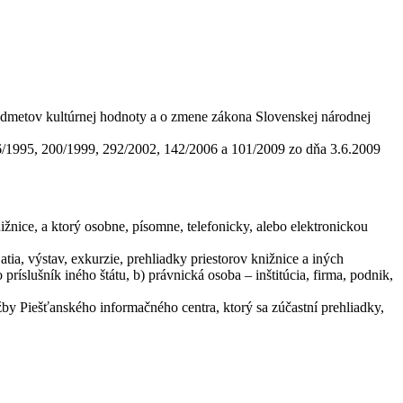
redmetov kultúrnej hodnoty a o zmene zákona Slovenskej národnej
126/1995, 200/1999, 292/2002, 142/2006 a 101/2009 zo dňa 3.6.2009
ižnice, a ktorý osobne, písomne, telefonicky, alebo elektronickou
tia, výstav, exkurzie, prehliadky priestorov knižnice a iných
ríslušník iného štátu, b) právnická osoba – inštitúcia, firma, podnik,
žby Piešťanského informačného centra, ktorý sa zúčastní prehliadky,