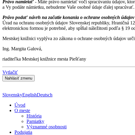
Právo namietať
- Máte právo namietať voči spracúvaniu údajov, kto
a Vy podáte námietku, nebudeme Vaše osobné údaje ďalej spracúvať.
Právo podať návrh na začatie konania o ochrane osobných údajov
Úrad na ochranu osobných údajov Slovenskej republiky, Hraničná 12, 
elektronickou formou je potrebné, aby spĺňal náležitosti podľa § 19 
Mestskej knižnici vyplýva zo zákona o ochrane osobných údajov urč
Ing. Margita Galová,
riaditeľka Mestskej knižnice mesta Piešťany
Vytlačiť
Slovensky
English
Deutsch
Úvod
O meste
História
Pamiatky
Významné osobnosti
Podujatia