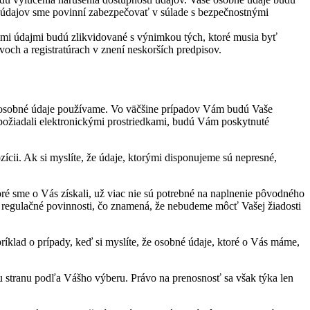
h údajov sme povinní zabezpečovať v súlade s bezpečnostnými
ými údajmi budú zlikvidované s výnimkou tých, ktoré musia byť
voch a registratúrach v znení neskorších predpisov.
še osobné údaje používame. Vo väčšine prípadov Vám budú Vaše
í požiadali elektronickými prostriedkami, budú Vám poskytnuté
ícii. Ak si myslíte, že údaje, ktorými disponujeme sú nepresné,
ré sme o Vás získali, už viac nie sú potrebné na naplnenie pôvodného
a regulačné povinnosti, čo znamená, že nebudeme môcť Vašej žiadosti
ríklad o prípady, keď si myslíte, že osobné údaje, ktoré o Vás máme,
tiu stranu podľa Vášho výberu. Právo na prenosnosť sa však týka len