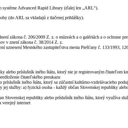
m systéme Advanced Rapid Library (ďalej len „ARL“).
oby (do ARL sa vkladajú z tlačenej prihlášky).
není zákona č. 206/2009 Z. z. o múzeách a o galériách a o ochrane p
sov v znení zákona č. 38/2014 Z. z.
znení uznesení Mestského zastupiteľstva mesta Piešťany č. 133/1993, 
 alebo príslušník iného štátu, ktorý nie je registrovaným čitateľom kn
predloženie čitateľského preukazu
príslušník iného štátu, ktorý sa zúčastní kultúrno-vzdelávacieho poduja
 jej služby: a) fyzická osoba - každý občan Slovenskej republiky alebo p
n Slovenskej republiky alebo príslušník iného štátu, ktorý využíva slu
 verejný internet