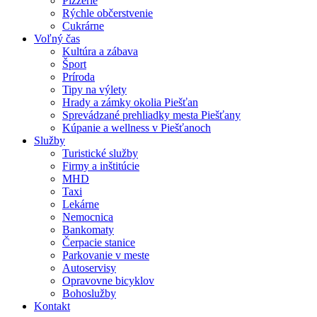
Pizzerie
Rýchle občerstvenie
Cukrárne
Voľný čas
Kultúra a zábava
Šport
Príroda
Tipy na výlety
Hrady a zámky okolia Piešťan
Sprevádzané prehliadky mesta Piešťany
Kúpanie a wellness v Piešťanoch
Služby
Turistické služby
Firmy a inštitúcie
MHD
Taxi
Lekárne
Nemocnica
Bankomaty
Čerpacie stanice
Parkovanie v meste
Autoservisy
Opravovne bicyklov
Bohoslužby
Kontakt