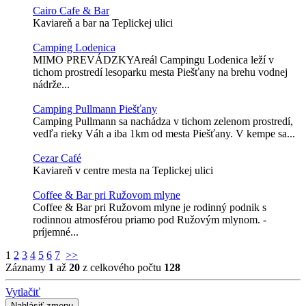
Cairo Cafe & Bar
Kaviareň a bar na Teplickej ulici
Camping Lodenica
MIMO PREVÁDZKYAreál Campingu Lodenica leží v
tichom prostredí lesoparku mesta Piešťany na brehu vodnej
nádrže...
Camping Pullmann Piešťany
Camping Pullmann sa nachádza v tichom zelenom prostredí,
vedľa rieky Váh a iba 1km od mesta Piešťany. V kempe sa...
Cezar Café
Kaviareň v centre mesta na Teplickej ulici
Coffee & Bar pri Ružovom mlyne
Coffee & Bar pri Ružovom mlyne je rodinný podnik s
rodinnou atmosférou priamo pod Ružovým mlynom. -
príjemné...
1
2
3
4
5
6
7
>>
Záznamy
1
až
20
z celkového počtu
128
Vytlačiť