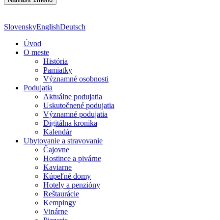
Slovensky
English
Deutsch
Úvod
O meste
História
Pamiatky
Významné osobnosti
Podujatia
Aktuálne podujatia
Uskutočnené podujatia
Významné podujatia
Digitálna kronika
Kalendár
Ubytovanie a stravovanie
Čajovne
Hostince a pivárne
Kaviarne
Kúpeľné domy
Hotely a penzióny
Reštaurácie
Kempingy
Vinárne