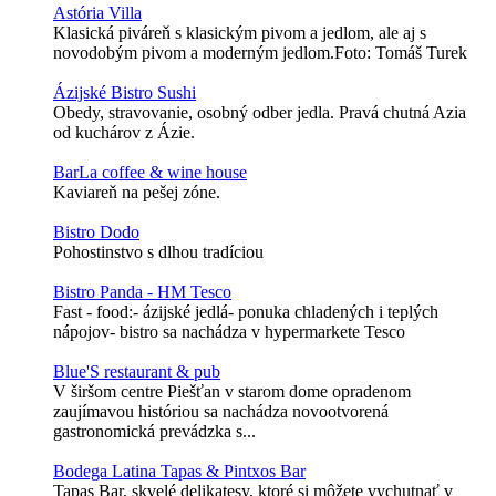
Astória Villa
Klasická piváreň s klasickým pivom a jedlom, ale aj s
novodobým pivom a moderným jedlom.Foto: Tomáš Turek
Ázijské Bistro Sushi
Obedy, stravovanie, osobný odber jedla. Pravá chutná Azia
od kuchárov z Ázie.
BarLa coffee & wine house
Kaviareň na pešej zóne.
Bistro Dodo
Pohostinstvo s dlhou tradíciou
Bistro Panda - HM Tesco
Fast - food:- ázijské jedlá- ponuka chladených i teplých
nápojov- bistro sa nachádza v hypermarkete Tesco
Blue'S restaurant & pub
V širšom centre Piešťan v starom dome opradenom
zaujímavou históriou sa nachádza novootvorená
gastronomická prevádzka s...
Bodega Latina Tapas & Pintxos Bar
Tapas Bar, skvelé delikatesy, ktoré si môžete vychutnať v