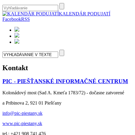
KALENDÁR PODUJATÍ
Facebook
RSS
Kontakt
PIC - PIEŠŤANSKÉ INFORMAČNÉ CENTRUM
Kolonádový most (Sad A. Kmeťa 1783/72) - dočasne zatvorené
a Pribinova 2, 921 01 Piešťany
info@pic-piestany.sk
www.pic-piestany.sk
tel.: +421 908 741 476