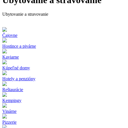
Ubytovanie a stravovanie
Ubytovanie a stravovanie
Čajovne
Hostince a pivárne
Kaviarne
Kúpeľné domy
Hotely a penzióny
Reštaurácie
Kempingy
Vinárne
Pizzerie