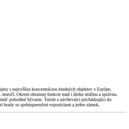
rajiny s najvyššou koncentráciou hradných objektov v Európe,
 storočí. Okrem obrannej funkcie mali i úlohu strážnu a správnu.
núť pohodlné bývanie. Turisti a návštevníci prichádzajúci do
ri hrady so sprístupnenými expozíciami a jeden zámok.