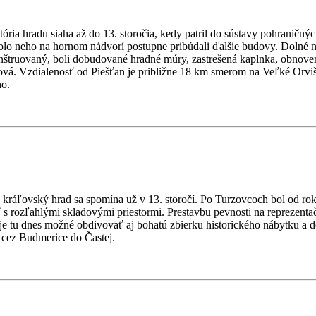
ria hradu siaha až do 13. storočia, kedy patril do sústavy pohraničn
olo neho na hornom nádvorí postupne pribúdali ďalšie budovy. Dolné 
onštruovaný, boli dobudované hradné múry, zastrešená kaplnka, obnove
ová. Vzdialenosť od Piešťan je približne 18 km smerom na Veľké Orviš
ho.
kráľovský hrad sa spomína už v 13. storočí. Po Turzovcoch bol od r
 rozľahlými skladovými priestormi. Prestavbu pevnosti na reprezentač
y je tu dnes možné obdivovať aj bohatú zbierku historického nábytku 
 cez Budmerice do Častej.