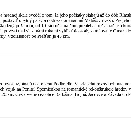
 hradnej skale svedčí o tom, že jeho počiatky siahajú až do dôb Ríms
al postaviť obytný palác a dodnes dominantnú Matúšovu vežu. Pre jeho v
oškodený požiarom, od 19. storočia na ňom prebiehali reštauračné a ko
dľa povesti mal vlastnými rukami vyhĺbiť do skaly zamilovaný Omar, ab
erky. Vzdialenosť od Piešťan je 45 km.
a dodnes sa vypínajú nad obcou Podhradie. V priebehu rokov bol hrad ne
kých vojsk na Ponitrí. Spomienkou na romantické rekonštrukcie hradov v
je 26 km. Cesta vedie cez obce Radošina, Bojná, Jacovce a Závada do P