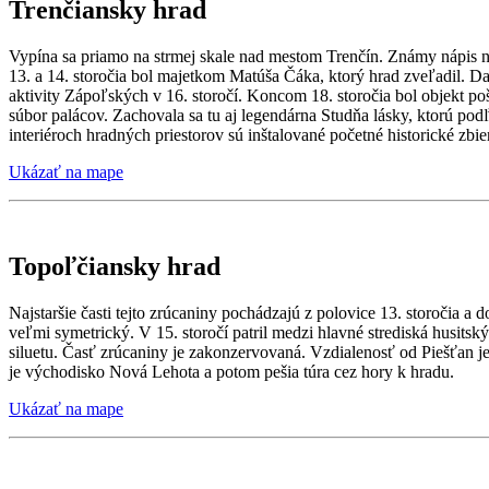
Trenčiansky hrad
Vypína sa priamo na strmej skale nad mestom Trenčín. Známy nápis na
13. a 14. storočia bol majetkom Matúša Čáka, ktorý hrad zveľadil. D
aktivity Zápoľských v 16. storočí. Koncom 18. storočia bol objekt p
súbor palácov. Zachovala sa tu aj legendárna Studňa lásky, ktorú po
interiéroch hradných priestorov sú inštalované početné historické zbi
Ukázať na mape
Topoľčiansky hrad
Najstaršie časti tejto zrúcaniny pochádzajú z polovice 13. storočia 
veľmi symetrický. V 15. storočí patril medzi hlavné strediská husits
siluetu. Časť zrúcaniny je zakonzervovaná. Vzdialenosť od Piešťan 
je východisko Nová Lehota a potom pešia túra cez hory k hradu.
Ukázať na mape