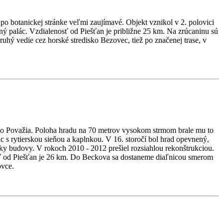
po botanickej stránke veľmi zaujímavé. Objekt vznikol v 2. polovici
ý palác. Vzdialenosť od Piešťan je približne 25 km. Na zrúcaninu sú
ruhý vedie cez horské stredisko Bezovec, tiež po značenej trase, v
ného Považia. Poloha hradu na 70 metrov vysokom strmom brale mu to
s rytierskou sieňou a kaplnkou. V 16. storočí bol hrad opevnený,
ky budovy. V rokoch 2010 - 2012 prešiel rozsiahlou rekonštrukciou.
osť od Piešťan je 26 km. Do Beckova sa dostaneme diaľnicou smerom
ovce.