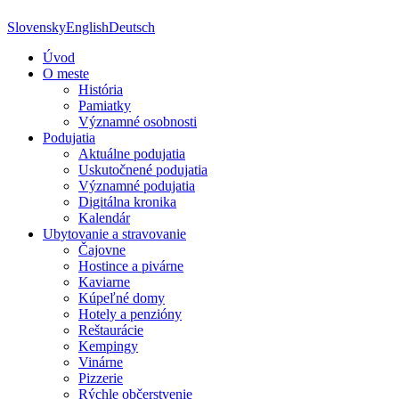
Slovensky
English
Deutsch
Úvod
O meste
História
Pamiatky
Významné osobnosti
Podujatia
Aktuálne podujatia
Uskutočnené podujatia
Významné podujatia
Digitálna kronika
Kalendár
Ubytovanie a stravovanie
Čajovne
Hostince a pivárne
Kaviarne
Kúpeľné domy
Hotely a penzióny
Reštaurácie
Kempingy
Vinárne
Pizzerie
Rýchle občerstvenie