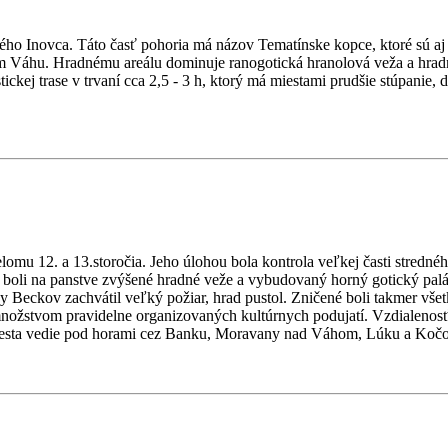
kého Inovca. Táto časť pohoria má názov Tematínske kopce, ktoré sú aj 
ím Váhu. Hradnému areálu dominuje ranogotická hranolová veža a hradn
kej trase v trvaní cca 2,5 - 3 h, ktorý má miestami prudšie stúpanie, d
lomu 12. a 13.storočia. Jeho úlohou bola kontrola veľkej časti stred
boli na panstve zvýšené hradné veže a vybudovaný horný gotický palác 
Beckov zachvátil veľký požiar, hrad pustol. Zničené boli takmer všet
j množstvom pravidelne organizovaných kultúrnych podujatí. Vzdialen
cesta vedie pod horami cez Banku, Moravany nad Váhom, Lúku a Koč