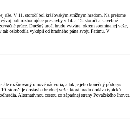
kej ríše. V 11. storočí bol kráľovským strážnym hradom. Na prelome
ývoj boli rozhodujúce prestavby v 14. a 15. storočí a stavebné
nzervačné práce. Dnešný areál hradu vytvára, okrem spomínanej veže,
y tak oslobodila vykúpil od hradného pána svoju Fatimu. V
ustále rozširovaný o nové nádvoria, a tak je jeho konečný pôdorys
 19. storočí je dostavba hradnej veže, ktorá hradu dodáva typickú
odhradia. Alternatívnou cestou zo západnej strany Považského Inovca