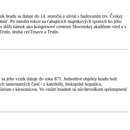
 hradu sa datuje do 14. storočia a súvisí s budovaním tzv. Českej
 pustnúť. Po mnoho rokov sa ťahajúcich majetkových sporoch ho jeho
nes slúži zámok ako kongresové centrum Slovenskej akadémie vied a v
Trstín, druhá cezTrnavu a Trstín.
a jeho vznik datuje do roku 871. Jednotlivé objekty hradu boli
h samostatných častí - z katedrály, biskupské hopaláca,
zeum s klenotnicou. Vo vnútri hradieb sú návštevníkom sprístupnené