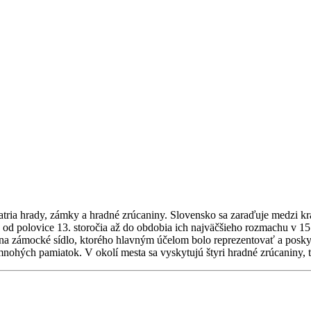
patria hrady, zámky a hradné zrúcaniny. Slovensko sa zaraďuje medzi k
 od polovice 13. storočia až do obdobia ich najväčšieho rozmachu v 15.
na zámocké sídlo, ktorého hlavným účelom bolo reprezentovať a poskyt
ohých pamiatok. V okolí mesta sa vyskytujú štyri hradné zrúcaniny, t