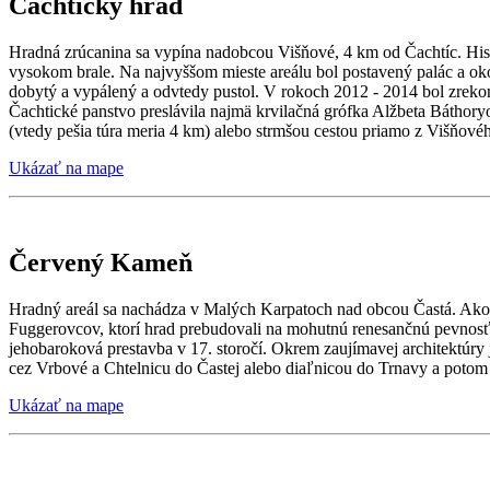
Čachtický hrad
Hradná zrúcanina sa vypína nadobcou Višňové, 4 km od Čachtíc. Histó
vysokom brale. Na najvyššom mieste areálu bol postavený palác a ok
dobytý a vypálený a odvtedy pustol. V rokoch 2012 - 2014 bol zrek
Čachtické panstvo preslávila najmä krvilačná grófka Alžbeta Báthory
(vtedy pešia túra meria 4 km) alebo strmšou cestou priamo z Višňové
Ukázať na mape
Červený Kameň
Hradný areál sa nachádza v Malých Karpatoch nad obcou Častá. Ako 
Fuggerovcov, ktorí hrad prebudovali na mohutnú renesančnú pevnosť s
jehobaroková prestavba v 17. storočí. Okrem zaujímavej architektúr
cez Vrbové a Chtelnicu do Častej alebo diaľnicou do Trnavy a potom
Ukázať na mape