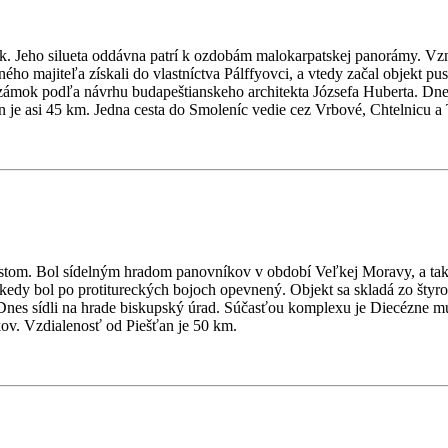
 Jeho silueta oddávna patrí k ozdobám malokarpatskej panorámy. Vznik
ného majiteľa získali do vlastníctva Pálffyovci, a vtedy začal objekt
ký zámok podľa návrhu budapeštianskeho architekta Józsefa Huberta. D
n je asi 45 km. Jedna cesta do Smoleníc vedie cez Vrbové, Chtelnicu a 
estom. Bol sídelným hradom panovníkov v období Veľkej Moravy, a tak s
edy bol po protitureckých bojoch opevnený. Objekt sa skladá zo štyroc
nes sídli na hrade biskupský úrad. Súčasťou komplexu je Diecézne mú
v. Vzdialenosť od Piešťan je 50 km.