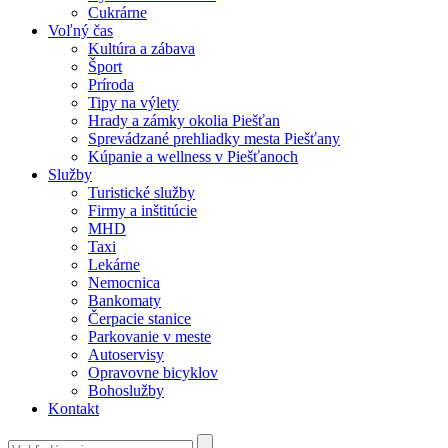
Cukrárne
Voľný čas
Kultúra a zábava
Šport
Príroda
Tipy na výlety
Hrady a zámky okolia Piešťan
Sprevádzané prehliadky mesta Piešťany
Kúpanie a wellness v Piešťanoch
Služby
Turistické služby
Firmy a inštitúcie
MHD
Taxi
Lekárne
Nemocnica
Bankomaty
Čerpacie stanice
Parkovanie v meste
Autoservisy
Opravovne bicyklov
Bohoslužby
Kontakt