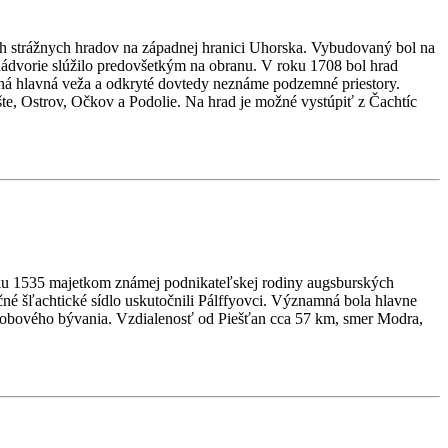
ých strážnych hradov na západnej hranici Uhorska. Vybudovaný bol na
nádvorie slúžilo predovšetkým na obranu. V roku 1708 bol hrad
ná hlavná veža a odkryté dovtedy neznáme podzemné priestory.
te, Ostrov, Očkov a Podolie. Na hrad je možné vystúpiť z Čachtíc
oku 1535 majetkom známej podnikateľskej rodiny augsburských
né šľachtické sídlo uskutočnili Pálffyovci. Významná bola hlavne
a dobového bývania. Vzdialenosť od Piešťan cca 57 km, smer Modra,