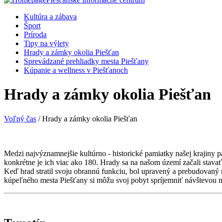
Kultúra a zábava
Šport
Príroda
Tipy na výlety
Hrady a zámky okolia Piešťan
Sprevádzané prehliadky mesta Piešťany
Kúpanie a wellness v Piešťanoch
Hrady a zámky okolia Piešťan
Voľný čas
/ Hrady a zámky okolia Piešťan
Medzi najvýznamnejšie kultúrno - historické pamiatky našej krajiny 
konkrétne je ich viac ako 180. Hrady sa na našom území začali stavať
Keď hrad stratil svoju obrannú funkciu, bol upravený a prebudovaný 
kúpeľného mesta Piešťany si môžu svoj pobyt spríjemniť návštevou mn