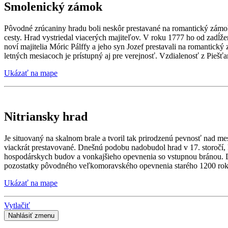
Smolenický zámok
Pôvodné zrúcaniny hradu boli neskôr prestavané na romantický zámok.
cesty. Hrad vystriedal viacerých majiteľov. V roku 1777 ho od zadĺže
noví majitelia Móric Pálffy a jeho syn Jozef prestavali na romantic
letných mesiacoch je prístupný aj pre verejnosť. Vzdialenosť z Piešťa
Ukázať na mape
Nitriansky hrad
Je situovaný na skalnom brale a tvoril tak prirodzenú pevnosť nad m
viackrát prestavované. Dnešnú podobu nadobudol hrad v 17. storočí, k
hospodárskych budov a vonkajšieho opevnenia so vstupnou bránou. D
pozostatky pôvodného veľkomoravského opevnenia starého 1200 roko
Ukázať na mape
Vytlačiť