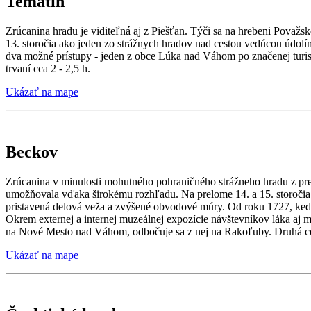
Tematín
Zrúcanina hradu je viditeľná aj z Piešťan. Týči sa na hrebeni Považs
13. storočia ako jeden zo strážnych hradov nad cestou vedúcou údol
dva možné prístupy - jeden z obce Lúka nad Váhom po značenej turistic
trvaní cca 2 - 2,5 h.
Ukázať na mape
Beckov
Zrúcanina v minulosti mohutného pohraničného strážneho hradu z pre
umožňovala vďaka širokému rozhľadu. Na prelome 14. a 15. storočia 
pristavená delová veža a zvýšené obvodové múry. Od roku 1727, kedy 
Okrem externej a internej muzeálnej expozície návštevníkov láka a
na Nové Mesto nad Váhom, odbočuje sa z nej na Rakoľuby. Druhá 
Ukázať na mape