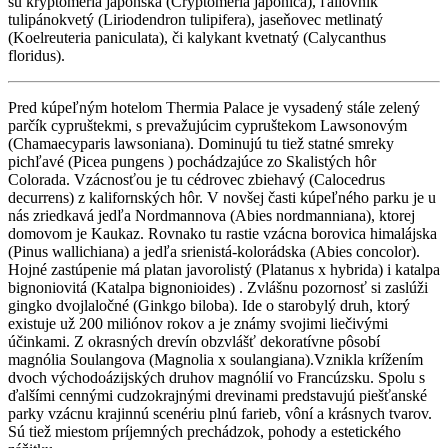
sú kryptoméria japonská (Cryptomeria japonica), ľaliovník
tulipánokvetý (Liriodendron tulipifera), jaseňovec metlinatý
(Koelreuteria paniculata), či kalykant kvetnatý (Calycanthus
floridus).
Pred kúpeľným hotelom Thermia Palace je vysadený stále zelený
parčík cypruštekmi, s prevažujúcim cypruštekom Lawsonovým
(Chamaecyparis lawsoniana). Dominujú tu tiež statné smreky
pichľavé (Picea pungens ) pochádzajúce zo Skalistých hôr
Colorada. Vzácnosťou je tu cédrovec zbiehavý (Calocedrus
decurrens) z kalifornských hôr. V novšej časti kúpeľného parku je u
nás zriedkavá jedľa Nordmannova (Abies nordmanniana), ktorej
domovom je Kaukaz. Rovnako tu rastie vzácna borovica himalájska
(Pinus wallichiana) a jedľa srienistá-kolorádska (Abies concolor).
Hojné zastúpenie má platan javorolistý (Platanus x hybrida) i katalpa
bignoniovitá (Katalpa bignonioides) . Zvlášnu pozornosť si zaslúži
gingko dvojlaločné (Ginkgo biloba). Ide o starobylý druh, ktorý
existuje už 200 miliónov rokov a je známy svojimi liečivými
účinkami. Z okrasných drevín obzvlášť dekoratívne pôsobí
magnólia Soulangova (Magnolia x soulangiana).Vznikla krížením
dvoch východoázijských druhov magnólií vo Francúzsku. Spolu s
ďalšími cennými cudzokrajnými drevinami predstavujú piešťanské
parky vzácnu krajinnú scenériu plnú farieb, vôní a krásnych tvarov.
Sú tiež miestom príjemných prechádzok, pohody a estetického