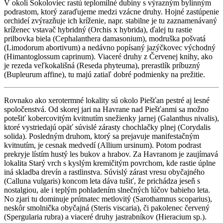
V okolí Sokoloviec rastú teplomilné dubiny s výrazným bylinným
podrastom, ktorý zaraďujeme medzi vzácne druhy. Hojné zastúpenie
orchideí zvýrazňuje ich kríženie, napr. stabilne je tu zaznamenávaný
kríženec vstavač hybridný (Orchis x hybrida), ďalej tu rastie
prilbovka biela (Cephalanthera damasonium), modruška pošvatá
(Limodorum abortivum) a nedávno popísaný jazýčkovec východný
(Himantoglossum caprinum). Viaceré druhy z Červenej knihy, ako
je rezeda veľkokališná (Reseda phyteuma), prerastlík príbuzný
(Bupleurum affine), tu majú zatiaľ dobré podmienky na prežitie.
Rovnako ako xerotermné lokality sú okolo Piešťan pestré aj lesné
spoločenstvá. Od skorej jari na Havrane nad Piešťanmi sa možno
potešiť kobercovitým kvitnutím snežienky jarnej (Galanthus nivalis),
ktoré vystriedajú opäť súvislé zárasty chochlačky plnej (Corydalis
solida). Posledným druhom, ktorý sa prejavuje manifestačným
kvitnutím, je cesnak medvedí (Allium ursinum). Potom podrast
prekryje lístím hustý les bukov a hrabov. Za Havranom je zaujímavá
lokalita Starý vrch s kyslým kremičitým povrchom, kde rastie úplne
iná skladba drevín a rastlinstva. Súvislý zárast vresu obyčajného
(Calluna vulgaris) koncom leta dáva tušiť, že prichádza jeseň s
nostalgiou, ale i teplým pohladením slnečných lúčov babieho leta.
No zjari tu dominuje prútnatec metlovitý (Sarothamnus scoparius),
neskôr smolnička obyčajná (Steris viscaria), či pakolenec červený
(Spergularia rubra) a viaceré druhy jastrabníkov (Hieracium sp.).