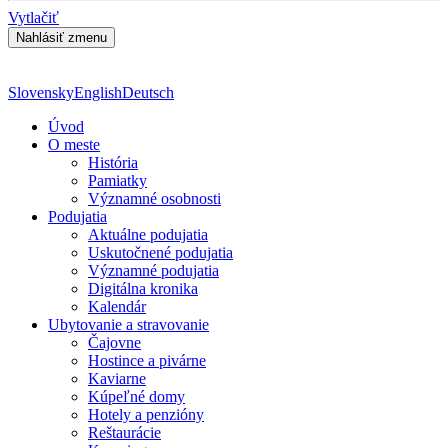
Vytlačiť
Slovensky
English
Deutsch
Úvod
O meste
História
Pamiatky
Významné osobnosti
Podujatia
Aktuálne podujatia
Uskutočnené podujatia
Významné podujatia
Digitálna kronika
Kalendár
Ubytovanie a stravovanie
Čajovne
Hostince a pivárne
Kaviarne
Kúpeľné domy
Hotely a penzióny
Reštaurácie