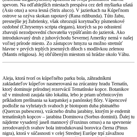
spevom. Na odľahlejších miestach prespáva cez deň myšiarka ušatá
(Asio otus) a sova lesná (Strix aluco). V jazierkach na Kúpeľnom
ostrove sa ozýva skokan rapotavý (Rana ridibunda). Túto žabu,
presnejšie jej žubrienky, však ohrozujú korytnačky písmenkové
ozdobné (Chrysemys scripta elegans), ktorých sa po odrastení
zbavujú nezodpovední chovatelia vypúšťaním do jazierok. Ako
introdukovaný druh z juhovýchodu Severnej Ameriky nemá v našej
voľnej prírode miesto. Zo zástupcov hmyzu sa možno stretnúť
hlavne v prvých teplých jesenných dňoch s modlivkou zelenou
(Mantis religiosa). Jej obľúbeným miestom sú hrádze okolo Váhu.
Aleja, ktorá tvorí os kúpeľného parku bola, záhradníkmi
zakladateľov kúpeľov nasmerovaná na zrúcaniny hradu Tematín,
ktorý dominuje prírodnej rezervácií Tematínske kopce. Botanikov
už v minulosti zaujala táto lokalita, lebo je priam učebnicovým
príkladom prelínania sa karpatskej a panónskej flóry. Vápencové
podložie na vyhriatych svahoch je biotopom duba plstnatého
(Quercus pubescens), vzácneho druhu jarabiny, ktorým je endemit
tematínskyh kopcov – jarabina Dominova (Sorbus dominii). Ďalej tu
nájdeme vysadený jaseň mannový (Fraxinus ornus) a na spevnenie
zerodovaných svahov bola introdukovaná borovica čierna (Pinus
nigra), ktorá v súčasnosti v celej Strednej Európe trpí závažnou