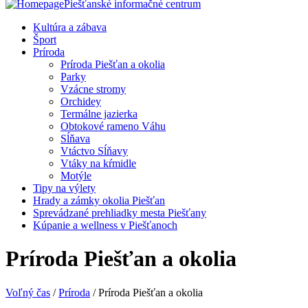
Piešťanské informačné centrum
Kultúra a zábava
Šport
Príroda
Príroda Piešťan a okolia
Parky
Vzácne stromy
Orchidey
Termálne jazierka
Obtokové rameno Váhu
Sĺňava
Vtáctvo Sĺňavy
Vtáky na kŕmidle
Motýle
Tipy na výlety
Hrady a zámky okolia Piešťan
Sprevádzané prehliadky mesta Piešťany
Kúpanie a wellness v Piešťanoch
Príroda Piešťan a okolia
Voľný čas
/
Príroda
/ Príroda Piešťan a okolia