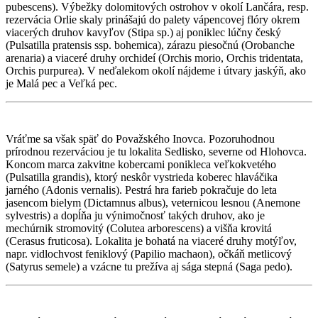
pubescens). Výbežky dolomitových ostrohov v okolí Lančára, resp.
rezervácia Orlie skaly prinášajú do palety vápencovej flóry okrem
viacerých druhov kavyľov (Stipa sp.) aj poniklec lúčny český
(Pulsatilla pratensis ssp. bohemica), zárazu piesočnú (Orobanche
arenaria) a viaceré druhy orchideí (Orchis morio, Orchis tridentata,
Orchis purpurea). V neďalekom okolí nájdeme i útvary jaskýň, ako
je Malá pec a Veľká pec.
Vráťme sa však späť do Považského Inovca. Pozoruhodnou
prírodnou rezerváciou je tu lokalita Sedlisko, severne od Hlohovca.
Koncom marca zakvitne kobercami ponikleca veľkokvetého
(Pulsatilla grandis), ktorý neskôr vystrieda koberec hlaváčika
jarného (Adonis vernalis). Pestrá hra farieb pokračuje do leta
jasencom bielym (Dictamnus albus), veternicou lesnou (Anemone
sylvestris) a dopĺňa ju výnimočnosť takých druhov, ako je
mechúrnik stromovitý (Colutea arborescens) a višňa krovitá
(Cerasus fruticosa). Lokalita je bohatá na viaceré druhy motýľov,
napr. vidlochvost feniklový (Papilio machaon), očkáň metlicový
(Satyrus semele) a vzácne tu prežíva aj sága stepná (Saga pedo).