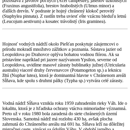
pozostáva z javorov poľných (Acer campestre), jaseňov úzkolistých
(Fraxinus angustifolia), brestov hrabolistých (Ulmus minor) a
ďalších drevín. V podraste je hojný chránený klokoč perovitý
(Staphylea pinnata). Z rastlín treba uviesť ešte vzácnu bleduľu letnú
(Leucojum aestivum) a kosatec trávolistý (Iris graminea).
Hojnosť vodných nádrží okolo Piešťan poskytuje záujemcovi o
prírodu mokradí množstvo zážitkov a poznania. Sústava jazier od
Leopoldova po Drahovce oplýva bohatou vodnou flórou. Ak sa
pristavíme napríklad pri jazere nazývanom Ypsilon, severne od
Leopoldova, uvidíme masové zárasty bublinatky južnej (Utricularia
australis) viaceré druhy červenavcov (Potamogeton sp.) a leknicu
žltú (Nuphar lutea), ktorá je dominantná hlavne v Chránenom areáli
Sĺňava, kde spolu s druhmi pálky (Typha sp.) vytvára celé zárasty.
Vodná nádrž Sĺňava vznikla roku 1959 zahradením rieky Váh. Ide o
lokalitu, ktorá je z hľadiska ochrany vtáctva mimoriadne významná.
Preto už v roku 1980 bola zaradená do siete chránených území
Slovenska. Samotná nádrž má rozlohu 430 ha, avšak plocha
zahrnutá do Chráneného areálu má 691 ha. Sĺňava leží na dôležitej
migračnej ceste, vinúcej sa údolím Váhu. V období jarného a