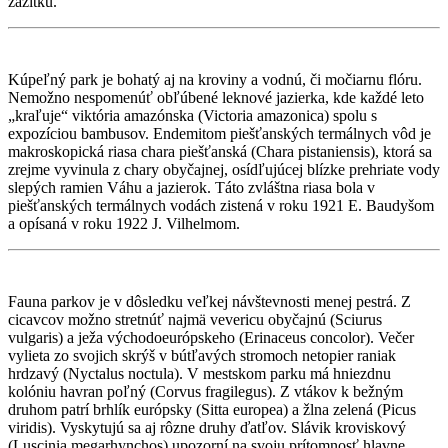
zážitku.
Kúpeľný park je bohatý aj na kroviny a vodnú, či močiarnu flóru.
Nemožno nespomenúť obľúbené leknové jazierka, kde každé leto
„kraľuje“ viktória amazónska (Victoria amazonica) spolu s
expozíciou bambusov. Endemitom piešťanských termálnych vôd je
makroskopická riasa chara piešťanská (Chara pistaniensis), ktorá sa
zrejme vyvinula z chary obyčajnej, osídľujúcej blízke prehriate vody
slepých ramien Váhu a jazierok. Táto zvláštna riasa bola v
piešťanských termálnych vodách zistená v roku 1921 E. Baudyšom
a opísaná v roku 1922 J. Vilhelmom.
Fauna parkov je v dôsledku veľkej návštevnosti menej pestrá. Z
cicavcov možno stretnúť najmä vevericu obyčajnú (Sciurus
vulgaris) a ježa východoeurópskeho (Erinaceus concolor). Večer
vylieta zo svojich skrýš v bútľavých stromoch netopier raniak
hrdzavý (Nyctalus noctula). V mestskom parku má hniezdnu
kolóniu havran poľný (Corvus fragilegus). Z vtákov k bežným
druhom patrí brhlík európsky (Sitta europea) a žlna zelená (Picus
viridis). Vyskytujú sa aj rôzne druhy ďatľov. Slávik kroviskový
(Luscinia megarhynchos) upozorní na svoju prítomnosť hlavne