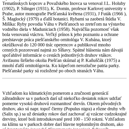
Tematínskych kopcov a Považského Inovca sa venoval J.L. Holuby
(1902), P. Silinger (1931), K. Domin, profesor Karlovej univerzity v
Prahe, autor monografie Piešťanská květena (1931), J Futák (1966 ),
Š. Maglocký (1979) a ďalší botanici. Rybami sa zaoberá štúdia V.
Mišíka: Ryby povodia Váhu v Piešťanoch so zreteľom na výstavbu
vodného diela v Maduniciach (1958). Najväčšia pozornosť však
bola venovaná vtáctvu. Veľký prínos k jeho poznaniu a ochrane
predstavuje práca piešťanského ornitológa V. Kubána, ktorý
okrúžkoval do 120 000 tisíc operencov a publikoval mnoho
cenných pozorovaní najmä zo Sĺňavy. Spätné hlásenia nám dávajú
spoľahlivé informácie o cestách jednotlivých druhov vtákov.
Avifaunu širšieho okolia Piešťan skúmal aj P. Kaňuščák (1975) a
mnohí ďalší ornitológovia. Ku kúpeľom nerozlučne patria parky.
Piešťanské parky sú rozložené po oboch stranách Váhu.
Vzhľadom ku klimatickým pomerom a zručnosti generácií
záhradníkov sa v parkoch darí už niekoľko desiatok rokov udržať
pomerne vysokú druhovú rozmanitosť drevín. Okrem pôvodných
druhov, ako sú napr. topoľ čierny (Populus nigra) a rôzne druhy vŕb
(Salix sp.) sa už desiatky rokov darí zachovať aj vzácne cudzokrajné
dreviny, ktoré boli introdukované pred 100 - 150 rokmi. Vzhľadom
na klímu sa v parkoch dobre darí hlavne teplomilným druhom, ako