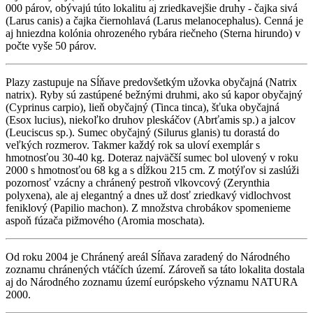
000 párov, obývajú túto lokalitu aj zriedkavejšie druhy - čajka sivá
(Larus canis) a čajka čiernohlavá (Larus melanocephalus). Cenná je
aj hniezdna kolónia ohrozeného rybára riečneho (Sterna hirundo) v
počte vyše 50 párov.
Plazy zastupuje na Sĺňave predovšetkým užovka obyčajná (Natrix
natrix). Ryby sú zastúpené bežnými druhmi, ako sú kapor obyčajný
(Cyprinus carpio), lieň obyčajný (Tinca tinca), šťuka obyčajná
(Esox lucius), niekoľko druhov pleskáčov (Abrťamis sp.) a jalcov
(Leuciscus sp.). Sumec obyčajný (Silurus glanis) tu dorastá do
veľkých rozmerov. Takmer každý rok sa uloví exemplár s
hmotnosťou 30-40 kg. Doteraz najväčší sumec bol ulovený v roku
2000 s hmotnosťou 68 kg a s dĺžkou 215 cm. Z motýľov si zaslúži
pozornosť vzácny a chránený pestroň vlkovcový (Zerynthia
polyxena), ale aj elegantný a dnes už dosť zriedkavý vidlochvost
feniklový (Papilio machon). Z množstva chrobákov spomenieme
aspoň fúzača pižmového (Aromia moschata).
Od roku 2004 je Chránený areál Sĺňava zaradený do Národného
zoznamu chránených vtáčích území. Zároveň sa táto lokalita dostala
aj do Národného zoznamu území európskeho významu NATURA
2000.