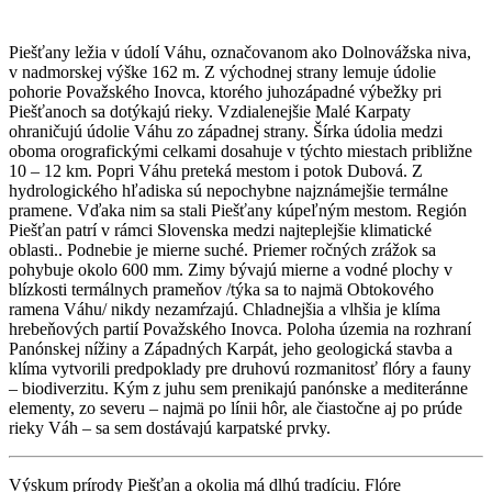
Piešťany ležia v údolí Váhu, označovanom ako Dolnovážska niva,
v nadmorskej výške 162 m. Z východnej strany lemuje údolie
pohorie Považského Inovca, ktorého juhozápadné výbežky pri
Piešťanoch sa dotýkajú rieky. Vzdialenejšie Malé Karpaty
ohraničujú údolie Váhu zo západnej strany. Šírka údolia medzi
oboma orografickými celkami dosahuje v týchto miestach približne
10 – 12 km. Popri Váhu preteká mestom i potok Dubová. Z
hydrologického hľadiska sú nepochybne najznámejšie termálne
pramene. Vďaka nim sa stali Piešťany kúpeľným mestom. Región
Piešťan patrí v rámci Slovenska medzi najteplejšie klimatické
oblasti.. Podnebie je mierne suché. Priemer ročných zrážok sa
pohybuje okolo 600 mm. Zimy bývajú mierne a vodné plochy v
blízkosti termálnych prameňov /týka sa to najmä Obtokového
ramena Váhu/ nikdy nezamŕzajú. Chladnejšia a vlhšia je klíma
hrebeňových partií Považského Inovca. Poloha územia na rozhraní
Panónskej nížiny a Západných Karpát, jeho geologická stavba a
klíma vytvorili predpoklady pre druhovú rozmanitosť flóry a fauny
– biodiverzitu. Kým z juhu sem prenikajú panónske a mediteránne
elementy, zo severu – najmä po línii hôr, ale čiastočne aj po prúde
rieky Váh – sa sem dostávajú karpatské prvky.
Výskum prírody Piešťan a okolia má dlhú tradíciu. Flóre