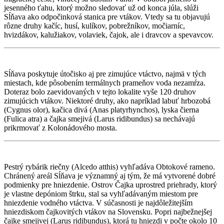
jesenného ťahu, ktorý možno sledovať už od konca júla, slúži
Sĺňava ako odpočinková stanica pre vtákov. Vtedy sa tu objavujú
rôzne druhy kačíc, husí, kulíkov, pobrežníkov, močiarníc,
hvizdákov, kalužiakov, volaviek, čajok, ale i dravcov a spevavcov.
Sĺňava poskytuje útočisko aj pre zimujúce vtáctvo, najmä v tých
miestach, kde pôsobením termálnych prameňov voda nezamŕza.
Doteraz bolo zaevidovaných v tejto lokalite vyše 120 druhov
zimujúcich vtákov. Niektoré druhy, ako napríklad labuť hrbozobá
(Cygnus olor), kačica divá (Anas platyrhynchos), lyska čierna
(Fulica atra) a čajka smejivá (Larus ridibundus) sa nechávajú
prikrmovať z Kolonádového mosta.
Pestrý rybárik riečny (Alcedo atthis) vyhľadáva Obtokové rameno.
Chránený areál Sĺňava je významný aj tým, že má vytvorené dobré
podmienky pre hniezdenie. Ostrov Čajka uprostred priehrady, ktorý
je vlastne depóniom štrku, stal sa vyhľadávaným miestom pre
hniezdenie vodného vtáctva. V súčasnosti je najdôležitejším
hniezdiskom čajkovitých vtákov na Slovensku. Popri najbežnejšej
čajke smejivej (Larus ridibundus), ktorá tu hniezdi v počte okolo 10