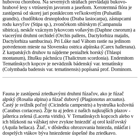
hubovou chorobou. Na severných stráňach prevládajú bukovo-
hrabové lesy s vtrúseným javorom a jaseňom. Xerotermná flóra je
zastúpená od skorej jari poniklecom veľkokvetým (Pulsatilla
grandis), chudôbkou drsnoplodou (Draba lasiocarpa), zástupcami
rodu kavyľov (Stipa sp.), zvončekom sibírskym (Campanula
sibirica), neskôr vzácnym lykovcom voňavým (Daphne cneorum) a
viacerými druhmi orchideí (Orchis pallens, Dactylorhiza majalis,
Dactylorhiza sambucina). Pri Lúke nad Váhom rastie na jedinom
potvrdenom mieste na Slovensku ostrica alpínska (Carex hallerana).
Z karpatských druhov tu nájdeme peniažtek horský (Thlaspi
montanum), žltušku páchnúcu (Thalictrum scordonia). Endemitom
Tematínskych kopcov je nevädzník bádenský var. tematínsky
(Colymbada badensis var. tematinensis) popísaná prof. Dominom.
Fauna je zastúpená zriedkavými druhmi fúzačov, ako je fúzač
alpský (Rosalia alpina) a fúzač dubový (Plagionotus arcuatus).
Častý je svižník poľný (Cicindela campestris) a bystruška kožovitá
(Carabus coriaceus). Žije tu aj jeden z našich najkrajších plazov -
jašterica zelená (Lacerta viridis). V Tematínskych kopcoch alebo v
ich blízkosti na vážskej nive zvykne hniezdiť aj orol kráľovský
(Aquila heliaca). Žiaľ, v dôsledku ohrozovania hniezda, mláďat i
dospelých vtákov býva hniezdenie úspešné iba zriedkavo.