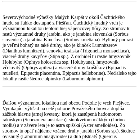
Severovýchodné výbežky Malých Karpát v okolí Čachtického
hradu sú ľahko dostupné z Piešťan. Čachtický hradný vrch je
významnou lokalitou teplomilnej vápencovej flóry. Zo stromov tu
rastú významné druhy jarabín, ako je jarabina slovenská (Sorbus
slovenica) a jarabina Kmeťova (Sorbus kmetiana). Bylinný podrast
je veľmi bohatý na také druhy, ako je klinček Lumnitzerov
(Dianthus lumnitzeri), senovka tesálska (Trigonella monspeliaca),
viaceré druhy kavyľov (Stipa sp.). Z orchideí tu rastie hmyzovník
Holubyho (Ophrys holoserica ssp. Holubyana), hmyzovník
včelovitý (Ophrys apifera) a viaceré druhy kruštíkov (Epipactis
muelleri, Epipactis placentina, Epipactis helleborine). Neďaleko tejto
lokality rastie štedrec alpínsky (Laburnum alpinum).
Ďalšou významnou lokalitou nad obcou Podolie je vrch Plešivec.
Vynikajúci výhľad na celé pohorie Považského Inovca dopĺňa
zážitok hlavne jarnej kveteny, ktorá je zastúpená hadomorom
rakúskym (Scorzonera austriaca), sinokvetom mäkkým (Jurinea
mollis) a v závere leta je to astra spišská (Aster amelloides). Zo
stromov tu opäť nájdeme vzácne druhy jarabín (Sorbus sp.), štedrec
ovisnutý (Laburnum anagyroides) a dub plstnatý (Quercus