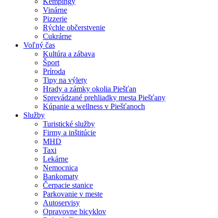
Kempingy
Vinárne
Pizzerie
Rýchle občerstvenie
Cukrárne
Voľný čas
Kultúra a zábava
Šport
Príroda
Tipy na výlety
Hrady a zámky okolia Piešťan
Sprevádzané prehliadky mesta Piešťany
Kúpanie a wellness v Piešťanoch
Služby
Turistické služby
Firmy a inštitúcie
MHD
Taxi
Lekárne
Nemocnica
Bankomaty
Čerpacie stanice
Parkovanie v meste
Autoservisy
Opravovne bicyklov