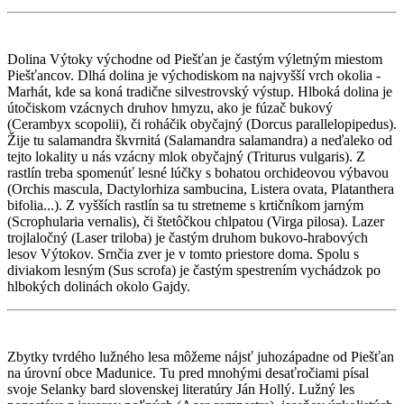
Dolina Výtoky východne od Piešťan je častým výletným miestom
Piešťancov. Dlhá dolina je východiskom na najvyšší vrch okolia -
Marhát, kde sa koná tradične silvestrovský výstup. Hlboká dolina je
útočiskom vzácnych druhov hmyzu, ako je fúzač bukový
(Cerambyx scopolii), či roháčik obyčajný (Dorcus parallelopipedus).
Žije tu salamandra škvrnitá (Salamandra salamandra) a neďaleko od
tejto lokality u nás vzácny mlok obyčajný (Triturus vulgaris). Z
rastlín treba spomenúť lesné lúčky s bohatou orchideovou výbavou
(Orchis mascula, Dactylorhiza sambucina, Listera ovata, Platanthera
bifolia...). Z vyšších rastlín sa tu stretneme s krtičníkom jarným
(Scrophularia vernalis), či štetôčkou chlpatou (Virga pilosa). Lazer
trojlaločný (Laser triloba) je častým druhom bukovo-hrabových
lesov Výtokov. Srnčia zver je v tomto priestore doma. Spolu s
diviakom lesným (Sus scrofa) je častým spestrením vychádzok po
hlbokých dolinách okolo Gajdy.
Zbytky tvrdého lužného lesa môžeme nájsť juhozápadne od Piešťan
na úrovní obce Madunice. Tu pred mnohými desaťročiami písal
svoje Selanky bard slovenskej literatúry Ján Hollý. Lužný les