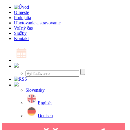
O meste
Podujatia
Ubytovanie a stravovanie
Voľný čas
Služby
Kontakt
Slovensky
English
Deutsch