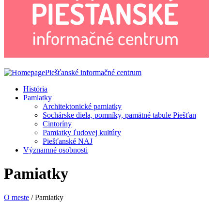
Piešťanské informačné centrum
História
Pamiatky
Architektonické pamiatky
Sochárske diela, pomníky, pamätné tabule Piešťan
Cintoríny
Pamiatky ľudovej kultúry
Piešťanské NAJ
Významné osobnosti
Pamiatky
O meste
/ Pamiatky