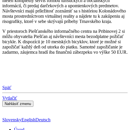
nielen kompletný servis formou turistických a občianskych
informácií, či predaj darčekových a upomienkových predmetov.
Návštevníci majú príležitosť zoznámiť sa s históriou Kolonádového
mosta prostredníctvom virtuálnej reality a nájdete tu k zakúpeniu aj
risografiky, ktoré v sebe skrývajú príbehy Trnavského kraja.
V priestoroch Piešťanského informačného centra na Pribinovej 2 si
môžu obyvatelia Piešťan aj návštevníci mesta bezodplatne požičať
bicykle. K dispozícii je 10 mestských bicyklov, ktoré je možné si
zapožičať každý deň od utorka do piatku. Samotné zapožičanie je
zadarmo, záujemca hradí iba finančnú zábezpeku vo výške 50 EUR.
Späť
Vytlačiť
Slovensky
English
Deutsch
Úvod