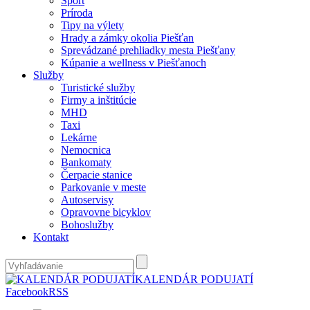
Šport
Príroda
Tipy na výlety
Hrady a zámky okolia Piešťan
Sprevádzané prehliadky mesta Piešťany
Kúpanie a wellness v Piešťanoch
Služby
Turistické služby
Firmy a inštitúcie
MHD
Taxi
Lekárne
Nemocnica
Bankomaty
Čerpacie stanice
Parkovanie v meste
Autoservisy
Opravovne bicyklov
Bohoslužby
Kontakt
KALENDÁR PODUJATÍ
Facebook
RSS