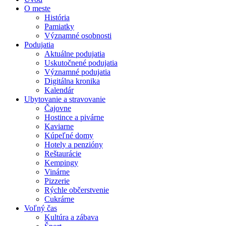
O meste
História
Pamiatky
Významné osobnosti
Podujatia
Aktuálne podujatia
Uskutočnené podujatia
Významné podujatia
Digitálna kronika
Kalendár
Ubytovanie a stravovanie
Čajovne
Hostince a pivárne
Kaviarne
Kúpeľné domy
Hotely a penzióny
Reštaurácie
Kempingy
Vinárne
Pizzerie
Rýchle občerstvenie
Cukrárne
Voľný čas
Kultúra a zábava