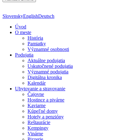
Slovensky
English
Deutsch
Úvod
O meste
História
Pamiatky
Významné osobnosti
Podujatia
Aktuálne podujatia
Uskutočnené podujatia
Významné podujatia
Digitálna kronika
Kalendár
Ubytovanie a stravovanie
Čajovne
Hostince a pivárne
Kaviarne
Kúpeľné domy
Hotely a penzióny
Reštaurácie
Kempingy
Vinárne
Pizzerie