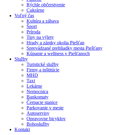
Rýchle občerstvenie
Cukrárne
Voľný čas
Kultúra a zábava
Šport
Príroda
Tipy na výlety
Hrady a zámky okolia Piešťan
Sprevádzané prehliadky mesta Piešťany
Kúpanie a wellness v Piešťanoch
Služby
Turistické služby
Firmy a inštitúcie
MHD
Taxi
Lekárne
Nemocnica
Bankomaty
Čerpacie stanice
Parkovanie v meste
Autoservisy
Opravovne bicyklov
Bohoslužby
Kontakt