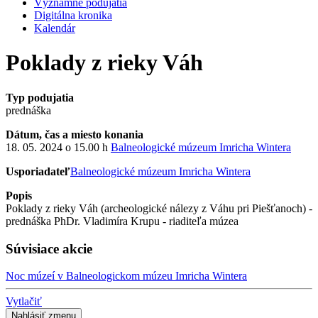
Významné podujatia
Digitálna kronika
Kalendár
Poklady z rieky Váh
Typ podujatia
prednáška
Dátum, čas a miesto konania
18. 05. 2024 o 15.00 h
Balneologické múzeum Imricha Wintera
Usporiadateľ
Balneologické múzeum Imricha Wintera
Popis
Poklady z rieky Váh (archeologické nálezy z Váhu pri Piešťanoch) -
prednáška PhDr. Vladimíra Krupu - riaditeľa múzea
Súvisiace akcie
Noc múzeí v Balneologickom múzeu Imricha Wintera
Vytlačiť