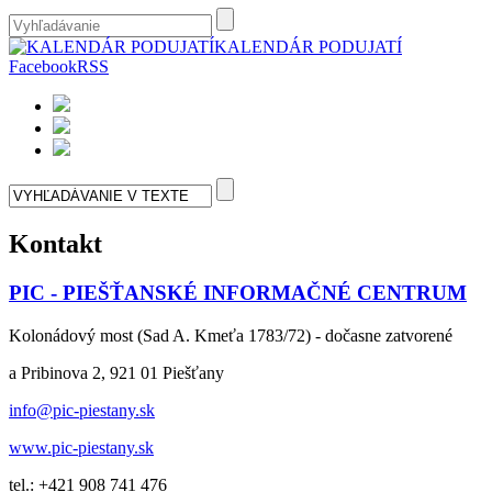
KALENDÁR PODUJATÍ
Facebook
RSS
Kontakt
PIC - PIEŠŤANSKÉ INFORMAČNÉ CENTRUM
Kolonádový most (Sad A. Kmeťa 1783/72) - dočasne zatvorené
a Pribinova 2, 921 01 Piešťany
info@pic-piestany.sk
www.pic-piestany.sk
tel.: +421 908 741 476