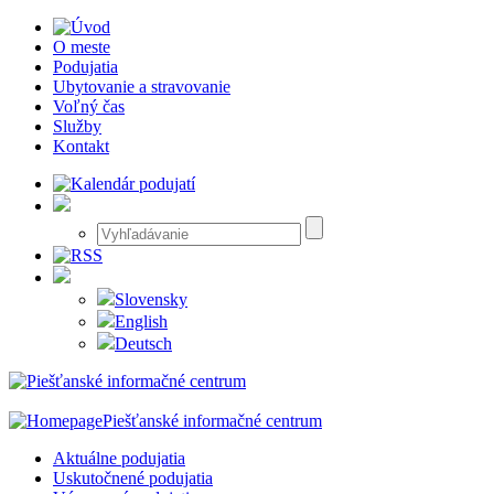
O meste
Podujatia
Ubytovanie a stravovanie
Voľný čas
Služby
Kontakt
Slovensky
English
Deutsch
Piešťanské informačné centrum
Aktuálne podujatia
Uskutočnené podujatia