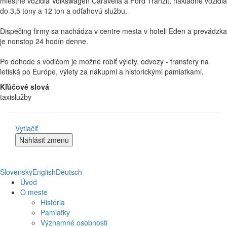
miestne vozidlá Volkswagen Caravella a Ford Tranzit, nákladné vozidlá
do 3,5 tony a 12 ton a odťahovú službu.
Dispečing firmy sa nachádza v centre mesta v hoteli Eden a prevádzka
je nonstop 24 hodín denne.
Po dohode s vodičom je možné robiť výlety, odvozy - transfery na
letiská po Európe, výlety za nákupmi a historickými pamiatkami.
Kľúčové slová
taxislužby
Vytlačiť
Slovensky
English
Deutsch
Úvod
O meste
História
Pamiatky
Významné osobnosti