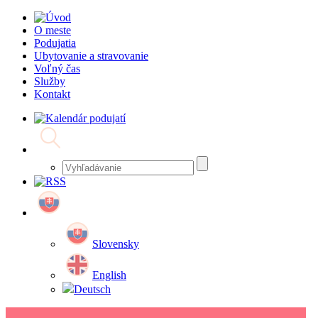
O meste
Podujatia
Ubytovanie a stravovanie
Voľný čas
Služby
Kontakt
Slovensky
English
Deutsch