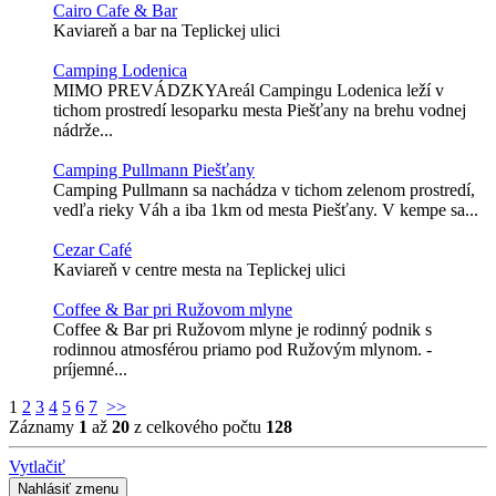
Cairo Cafe & Bar
Kaviareň a bar na Teplickej ulici
Camping Lodenica
MIMO PREVÁDZKYAreál Campingu Lodenica leží v
tichom prostredí lesoparku mesta Piešťany na brehu vodnej
nádrže...
Camping Pullmann Piešťany
Camping Pullmann sa nachádza v tichom zelenom prostredí,
vedľa rieky Váh a iba 1km od mesta Piešťany. V kempe sa...
Cezar Café
Kaviareň v centre mesta na Teplickej ulici
Coffee & Bar pri Ružovom mlyne
Coffee & Bar pri Ružovom mlyne je rodinný podnik s
rodinnou atmosférou priamo pod Ružovým mlynom. -
príjemné...
1
2
3
4
5
6
7
>>
Záznamy
1
až
20
z celkového počtu
128
Vytlačiť