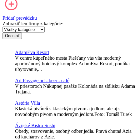
Pridať prevádzku
Zobraziť len firmy z kategórie:
Odoslať
AdamEva Resort
V centre kúpeľného mesta Piešťany vás víta moderný
apartmánový hotelový komplex AdamEva Resort, ponúka
ubytovanie,...
Art Passage art - beer - café
V priestoroch Nákupnej pasáže Kolonáda na sídlisku Adama
Trajana.
Astória Villa
Klasická piváreň s klasickým pivom a jedlom, ale aj s
novodobým pivom a moderným jedlom.Foto: Tomáš Turek
Ázijské Bistro Sushi
Obedy, stravovanie, osobný odber jedla. Pravá chutná Azia
od kuchárov z Ázie.