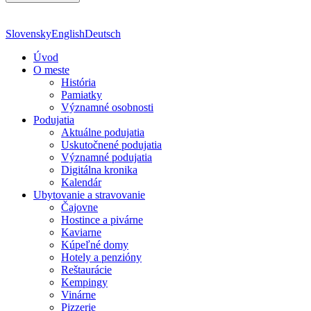
Slovensky
English
Deutsch
Úvod
O meste
História
Pamiatky
Významné osobnosti
Podujatia
Aktuálne podujatia
Uskutočnené podujatia
Významné podujatia
Digitálna kronika
Kalendár
Ubytovanie a stravovanie
Čajovne
Hostince a pivárne
Kaviarne
Kúpeľné domy
Hotely a penzióny
Reštaurácie
Kempingy
Vinárne
Pizzerie