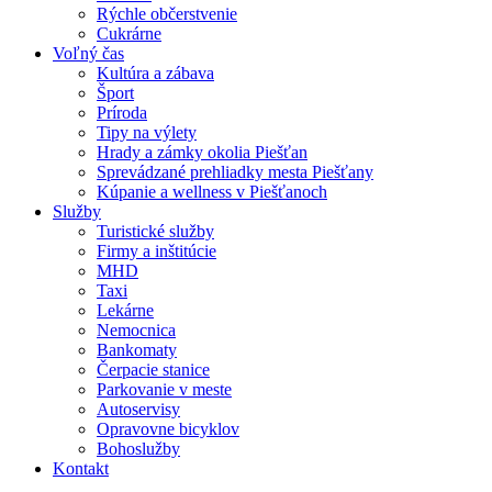
Rýchle občerstvenie
Cukrárne
Voľný čas
Kultúra a zábava
Šport
Príroda
Tipy na výlety
Hrady a zámky okolia Piešťan
Sprevádzané prehliadky mesta Piešťany
Kúpanie a wellness v Piešťanoch
Služby
Turistické služby
Firmy a inštitúcie
MHD
Taxi
Lekárne
Nemocnica
Bankomaty
Čerpacie stanice
Parkovanie v meste
Autoservisy
Opravovne bicyklov
Bohoslužby
Kontakt