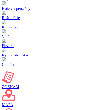
Hotely a penzióny
Reštaurácie
Kempingy
Vinárne
Pizzerie
Rýchle občerstvenie
Cukrárne
ZOZNAM
MAPA