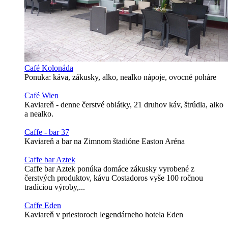
Café Kolonáda
Ponuka: káva, zákusky, alko, nealko nápoje, ovocné poháre
Café Wien
Kaviareň - denne čerstvé oblátky, 21 druhov káv, štrúdla, alko
a nealko.
Caffe - bar 37
Kaviareň a bar na Zimnom štadióne Easton Aréna
Caffe bar Aztek
Caffe bar Aztek ponúka domáce zákusky vyrobené z
čerstvých produktov, kávu Costadoros vyše 100 ročnou
tradíciou výroby,...
Caffe Eden
Kaviareň v priestoroch legendárneho hotela Eden