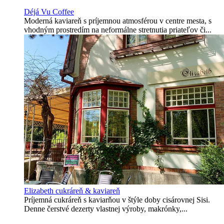
Déjá Vu Coffee
Moderná kaviareň s príjemnou atmosférou v centre mesta, s
vhodným prostredím na neformálne stretnutia priateľov či...
Elizabeth cukráreň & kaviareň
Príjemná cukráreň s kaviarňou v štýle doby cisárovnej Sisi.
Denne čerstvé dezerty vlastnej výroby, makrónky,...