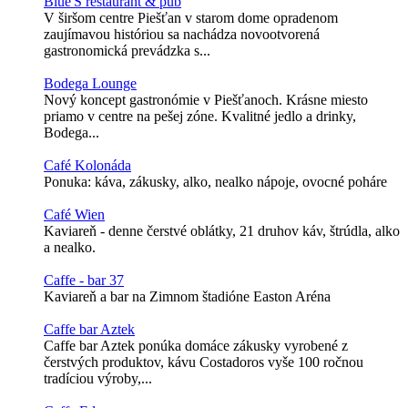
Blue'S restaurant & pub
V širšom centre Piešťan v starom dome opradenom
zaujímavou históriou sa nachádza novootvorená
gastronomická prevádzka s...
Bodega Lounge
Nový koncept gastronómie v Piešťanoch. Krásne miesto
priamo v centre na pešej zóne. Kvalitné jedlo a drinky,
Bodega...
Café Kolonáda
Ponuka: káva, zákusky, alko, nealko nápoje, ovocné poháre
Café Wien
Kaviareň - denne čerstvé oblátky, 21 druhov káv, štrúdla, alko
a nealko.
Caffe - bar 37
Kaviareň a bar na Zimnom štadióne Easton Aréna
Caffe bar Aztek
Caffe bar Aztek ponúka domáce zákusky vyrobené z
čerstvých produktov, kávu Costadoros vyše 100 ročnou
tradíciou výroby,...