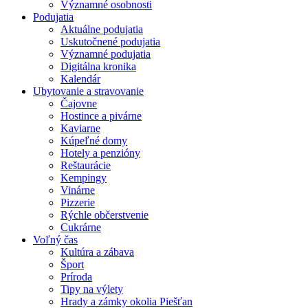
Významné osobnosti
Podujatia
Aktuálne podujatia
Uskutočnené podujatia
Významné podujatia
Digitálna kronika
Kalendár
Ubytovanie a stravovanie
Čajovne
Hostince a pivárne
Kaviarne
Kúpeľné domy
Hotely a penzióny
Reštaurácie
Kempingy
Vinárne
Pizzerie
Rýchle občerstvenie
Cukrárne
Voľný čas
Kultúra a zábava
Šport
Príroda
Tipy na výlety
Hrady a zámky okolia Piešťan