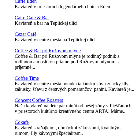
Caffe Eden
Kaviareň v priestoroch legendárneho hotela Eden
Cairo Cafe & Bar
Kaviareň a bar na Teplickej ulici
Cezar Café
Kaviareň v centre mesta na Teplickej ulici
Coffee & Bar pri Ružovom mlyne
Coffee & Bar pri Ružovom mlyne je rodinný podnik s
rodinnou atmosférou priamo pod Ružovým mlynom. -
príjemné...
Coffee Time
Kaviareň v centre mesta ponúka taliansku kávu značky Illy,
zákusky, šťavu z čerstvých pomarančov, panini. Kaviareň je...
Concept Coffee Roasters
Našu kaviareň nájdete pár minút od pešej zóny v Piešťanoch
v priestoroch kultúrno-kreatívneho centra ARTA. Máme...
Čokafe
Kaviareň s raňajkami, domácimi zákuskami, kvalitným
rumom, Illy kávovými špecialitami.