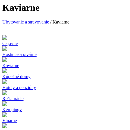
Kaviarne
Ubytovanie a stravovanie
/ Kaviarne
Čajovne
Hostince a pivárne
Kaviarne
Kúpeľné domy
Hotely a penzióny
Reštaurácie
Kempingy
Vinárne